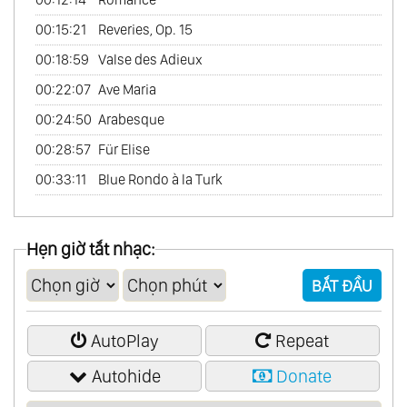
60.
Scandinavian Collection
00:15:21
Reveries, Op. 15
61.
The Best
00:18:59
Valse des Adieux
62.
Chinese Garden Vol.1
00:22:07
Ave Maria
63.
Chinese Garden Vol.2
00:24:50
Arabesque
64.
Friends France
00:28:57
Für Elise
65.
In Amore
00:33:11
Blue Rondo à la Turk
66.
Latin Passion
67.
Romantic America (Romantic Piano)
Hẹn giờ tắt nhạc:
68.
The Best Of Abba
BẮT ĐẦU
69.
The Best Of Andrew Lloyd Webber
70.
The Best Of Carpenters
AutoPlay
Repeat
71.
The Best Of Cinema Passion
Autohide
Donate
72.
The Best Of Classical
73.
The Best Of Love Songs