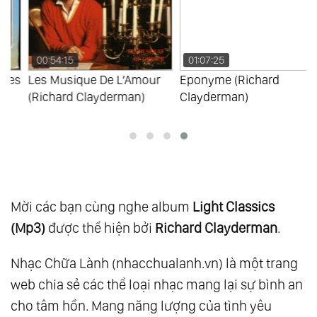
109.
Memories As Time Goes By Vol.1
110.
Memories As Time Goes By Vol.2
00:54:15
01:07:25
111.
Essential 20
s
Les Musique De L’Amour
Eponyme (Richard
112.
Give A Little Time To Your Love Vol.1
(Richard Clayderman)
Clayderman)
113.
Give A Little Time To Your Love Vol.2
114.
L’Amour De L’Hiver
115.
Light My Fire
116.
New
117.
Sentimental Journey
Mời các bạn cùng nghe album
Light Classics
118.
The Piano Man Vol.1
(Mp3)
được thể hiện bởi
Richard Clayderman
.
119.
The Piano Man Vol.2
Nhạc Chữa Lành (nhacchualanh.vn) là một trang
120.
Diamonds Melodies Vol.4
web chia sẻ các thể loại nhạc mang lại sự bình an
121.
Forever My Way
cho tâm hồn. Mang năng lượng của tình yêu
122.
From This Moment On