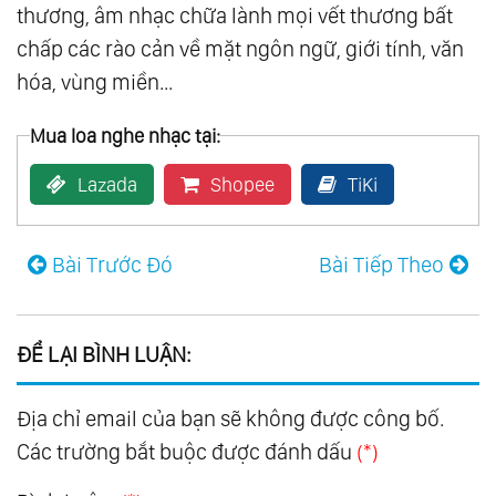
thương, âm nhạc chữa lành mọi vết thương bất
123.
Mon Amour
chấp các rào cản về mặt ngôn ngữ, giới tính, văn
124.
Piano
hóa, vùng miền...
125.
Som Livre Vol.1
Mua loa nghe nhạc tại:
126.
Som Livre Vol.2
127.
Som Livre Vol.3
Lazada
Shopee
TiKi
128.
Som Livre Vol.4
129.
A Thousand Winds
Bài Trước Đó
Bài Tiếp Theo
130.
Bon-Bons
131.
Broadway Favorites
132.
Colorful Favorites
ĐỂ LẠI BÌNH LUẬN:
133.
Down Under Favorites
Địa chỉ email của bạn sẽ không được công bố.
134.
Exotic Favorites
Các trường bắt buộc được đánh dấu
(*)
135.
Favorites For Young Lovers
136.
For Lovers