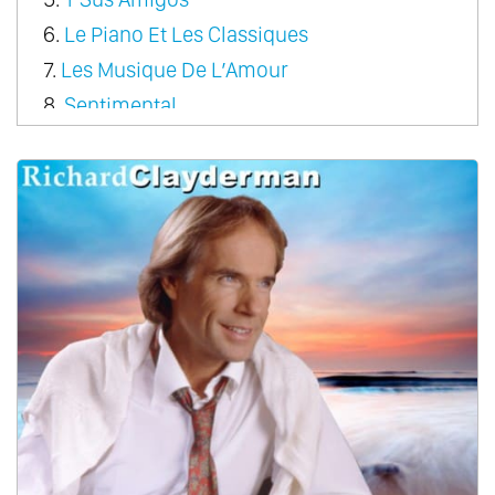
6.
Le Piano Et Les Classiques
7.
Les Musique De L’Amour
8.
Sentimental
9.
Rondo Pour Un Tout Petit Enfant
10.
A Come Amore
11.
A Dream Of Love
12.
Couleur Tendresse
13.
Le Premiere Cragnin D’Elsa
14.
Fragile Heart
15.
From Paris With Love
16.
Sonata Magic
17.
The Classic Touch
18.
Christmas
19.
Romantic