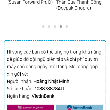
u)
(Susan Forward Ph. D)
Thần Của Thành Công
Co
88.
Ecos De Brasil
(Deepak Chopra)
89.
25 Years Of Golden Hits Vol.1 - Hits From
Richard
90.
25 Years Of Golden Hits Vol.2 - Hits From
Asia
91.
Best Friend
Hi vọng các bạn có thể ủng hộ trong khả năng,
92.
Everybody Loves Somebody Sometime
để giúp đỡ đội ngũ biên tập và chi phí duy trì
93.
Golden Collection Vol.3
máy chủ đang ngày một tăng. Mọi đóng góp
94.
Magic Of Richard Vol.1 - Grandes
xin gửi về:
Favoritos
Người nhận:
Hoàng Nhật Minh
95.
Magic Of Richard Vol.2 - Melodias
Số tài khoản:
103873878411
Inolvidables
Ngân hàng:
VietinBank
96.
Magic Of Richard Vol.3 - Romance Y
Pasion