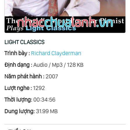
20.
Eleana
21.
Songs Of Love
22.
A Little Night Music
23.
Deutsche Volkslieder
LIGHT CLASSICS
24.
Thailand Mon Amour
Trình bày :
Richard Clayderman
25.
Zodiacal Symphony
Định dạng :
26.
Anemos
Audio / Mp3 / 128 KB
27.
Concerto
Năm phát hành :
2007
28.
The Christmas Collection
Lượt nghe :
1292
29.
The Fantastic Movie Story Of Ennio
Thời lượng:
00:34:56
Morricone
Dung lượng:
30.
Il Y A Toujours De Soleil ...au Dessus Des
31.99 MB
Nuages
31.
Romantic Dreams