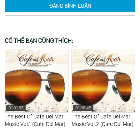
ĐĂNG BÌNH LUẬN
151.
Standart Music Vol.1
152.
Standart Music Vol.2
153.
Confluence Vol.2
154.
Greatest Hits Cd1
CÓ THỂ BẠN CŨNG THÍCH:
155.
Greatest Hits Cd2
156.
Best One
157.
Cinema Passion Vol.2
158.
French Passion
159.
Italian Passion
160.
Live
01:01:53
01:06:45
161.
Love In The 60S
The Best Of Cafe Del Mar
The Best Of Cafe Del Mar
162.
Love In The 70S
Music Vol.1 (Cafe Del Mar)
Music Vol.2 (Cafe Del Mar)
163.
Love Songs Vol.1
164.
Love Songs Vol.2