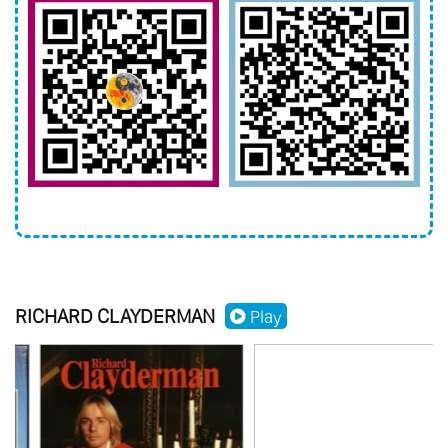
97.
Magic Of Richard Vol.4 - Sentimientos A
Flor De Piel
98.
Magic Of Richard Vol.5 - Romances
Clasicos
99.
Mysterious Eternity
100.
The Confluence
101.
Plays Antiques Pianos
102.
Ballade Pour Adeline Vol.3
103.
Classical Passion
RICHARD CLAYDERMAN
Play
104.
New Era
105.
Romantic Nights
106.
Jodavia Existe El Amor
107.
Treasury Of Love
108.
Best Songs