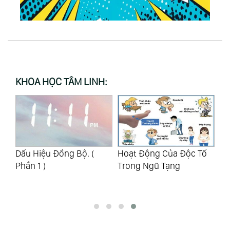
KHOA HỌC TÂM LINH:
Dấu Hiệu Đồng Bộ. (
Hoạt Động Của Độc Tố
Th
 Sẽ
Phần 1 )
Trong Ngũ Tạng
N