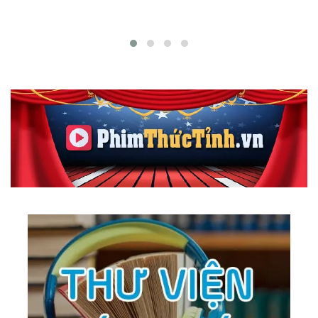
165.
Make Believe
166.
Nostalgy
167.
Tour Around The World