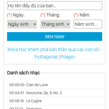
46.
When A Man Loves A Woman
(*)
Ngày:
(*)
Tháng:
(*)
Năm:
47.
Amour Pour Amour
48.
Japon Mon Amour
49.
Two Together
XEM NGAY
50.
One World Of Music
51.
Reveries Vol.1
Khoa học khám phá bản thân qua các con số -
52.
Love Follow Us
Pythagoras (Pitago)
53.
Love French Style
54.
Mexico Con Amor
Danh sách nhạc
55.
My Australian Collection
56.
Tango
00:00:00
Clair de Lune
57.
Les Rendez - Vous Du Hasard
00:04:51
Nocturne, Op. 9, No. 2
58.
My Bossa Nova Favorites
00:09:10
Le Cygne
59.
On Tv
00:12:14
Romance