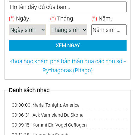
46.
When A Man Loves A Woman
(*)
Ngày:
(*)
Tháng:
(*)
Năm:
47.
Amour Pour Amour
48.
Japon Mon Amour
49.
Two Together
XEM NGAY
50.
One World Of Music
51.
Reveries Vol.1
Khoa học khám phá bản thân qua các con số -
52.
Love Follow Us
Pythagoras (Pitago)
53.
Love French Style
54.
Mexico Con Amor
Danh sách nhạc
55.
My Australian Collection
56.
Tango
00:00:00
Maria, Tonight, America
57.
Les Rendez - Vous Du Hasard
00:06:31
Ack Varmeland Du Skona
58.
My Bossa Nova Favorites
00:09:15
Kommt Ein Vogel Geflogen
59.
On Tv
00:12:38
Hungarian Sonata