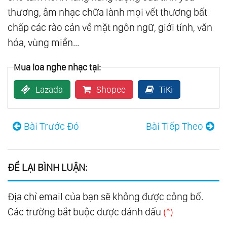
thương, âm nhạc chữa lành mọi vết thương bất
123.
Mon Amour
chấp các rào cản về mặt ngôn ngữ, giới tính, văn
124.
Piano
hóa, vùng miền...
125.
Som Livre Vol.1
126.
Som Livre Vol.2
Mua loa nghe nhạc tại:
127.
Som Livre Vol.3
Lazada
Shopee
TiKi
128.
Som Livre Vol.4
129.
A Thousand Winds
Bài Trước Đó
Bài Tiếp Theo
130.
Bon-Bons
131.
Broadway Favorites
132.
Colorful Favorites
ĐỂ LẠI BÌNH LUẬN:
133.
Down Under Favorites
134.
Exotic Favorites
Địa chỉ email của bạn sẽ không được công bố.
135.
Favorites For Young Lovers
Các trường bắt buộc được đánh dấu
(*)
136.
For Lovers