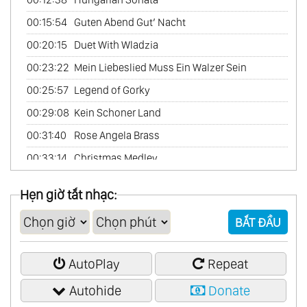
60.
Scandinavian Collection
00:15:54
Guten Abend Gut’ Nacht
61.
The Best
00:20:15
Duet With Wladzia
62.
Chinese Garden Vol.1
00:23:22
Mein Liebeslied Muss Ein Walzer Sein
63.
Chinese Garden Vol.2
00:25:57
Legend of Gorky
64.
Friends France
00:29:08
Kein Schoner Land
65.
In Amore
00:31:40
Rose Angela Brass
66.
Latin Passion
00:33:14
Christmas Medley
67.
Romantic America (Romantic Piano)
00:35:11
O Tannenbaum
Hẹn giờ tắt nhạc:
68.
The Best Of Abba
69.
The Best Of Andrew Lloyd Webber
BẮT ĐẦU
70.
The Best Of Carpenters
71.
The Best Of Cinema Passion
AutoPlay
Repeat
72.
The Best Of Classical
Autohide
Donate
73.
The Best Of Love Songs