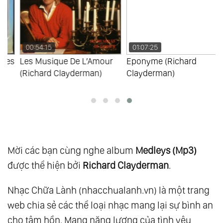
109.
Memories As Time Goes By Vol.1
110.
Memories As Time Goes By Vol.2
111.
Essential 20
00:54:15
01:07:25
s
Les Musique De L’Amour
Eponyme (Richard
112.
Give A Little Time To Your Love Vol.1
(Richard Clayderman)
Clayderman)
113.
Give A Little Time To Your Love Vol.2
114.
L’Amour De L’Hiver
115.
Light My Fire
116.
New
117.
Sentimental Journey
Mời các bạn cùng nghe album
Medleys (Mp3)
118.
The Piano Man Vol.1
được thể hiện bởi
Richard Clayderman
.
119.
The Piano Man Vol.2
Nhạc Chữa Lành (nhacchualanh.vn) là một trang
120.
Diamonds Melodies Vol.4
web chia sẻ các thể loại nhạc mang lại sự bình an
121.
Forever My Way
cho tâm hồn. Mang năng lượng của tình yêu
122.
From This Moment On