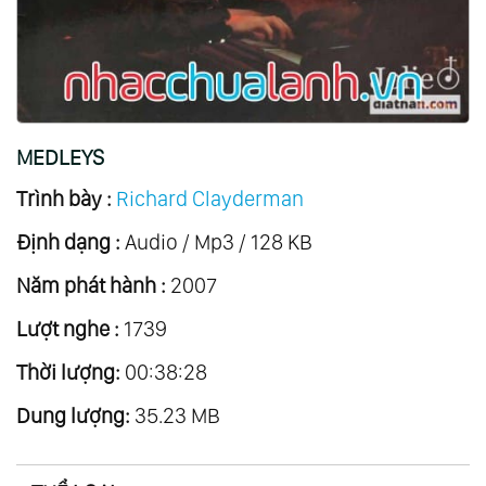
20.
Eleana
21.
Songs Of Love
22.
A Little Night Music
23.
Deutsche Volkslieder
MEDLEYS
24.
Thailand Mon Amour
Trình bày :
Richard Clayderman
25.
Zodiacal Symphony
Định dạng :
26.
Anemos
Audio / Mp3 / 128 KB
27.
Concerto
Năm phát hành :
2007
28.
The Christmas Collection
Lượt nghe :
1739
29.
The Fantastic Movie Story Of Ennio
Thời lượng:
00:38:28
Morricone
Dung lượng:
30.
Il Y A Toujours De Soleil ...au Dessus Des
35.23 MB
Nuages
31.
Romantic Dreams