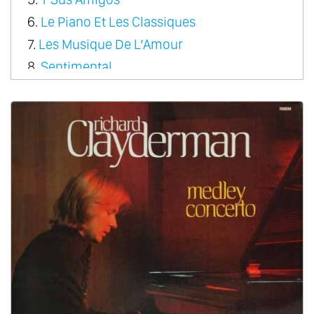
6.
Le Piano Et Les Classiques
7.
Les Musique De L’Amour
8.
Sentimental
9.
Rondo Pour Un Tout Petit Enfant
10.
A Come Amore
11.
A Dream Of Love
12.
Couleur Tendresse
13.
Le Premiere Cragnin D’Elsa
14.
Fragile Heart
15.
From Paris With Love
16.
Sonata Magic
17.
The Classic Touch
18.
Christmas
19.
Romantic