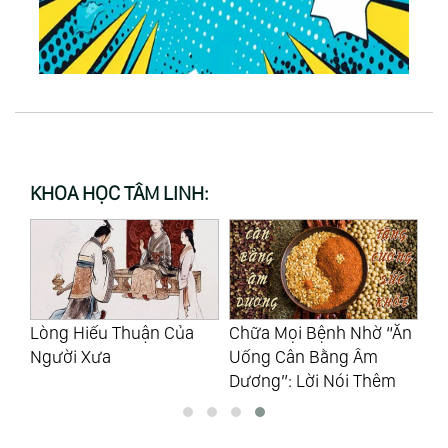
KHOA HỌC TÂM LINH:
ng
Lòng Hiếu Thuận Của
Chữa Mọi Bệnh Nhờ “Ăn
Hư
Người Xưa
Uống Cân Bằng Âm
To
Dương”: Lời Nói Thêm