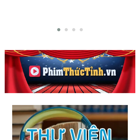
165.
Make Believe
166.
Nostalgy
167.
Tour Around The World