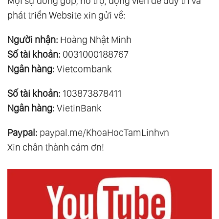
Mọi sự đóng góp, hỗ trợ, động viên để duy trì và
phát triển Website xin gửi về:
Người nhận:
Hoàng Nhật Minh
Số tài khoản:
0031000188767
Ngân hàng:
Vietcombank
Số tài khoản:
103873878411
Ngân hàng:
VietinBank
Paypal:
paypal.me/KhoaHocTamLinhvn
Xin chân thành cám ơn!