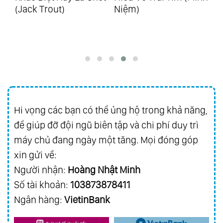
hi)
(Jack Trout)
Niệm)
Dụ
88.
Ecos De Brasil
Do
89.
25 Years Of Golden Hits Vol.1 - Hits From
Richard
90.
25 Years Of Golden Hits Vol.2 - Hits From
Asia
91.
Best Friend
Hi vọng các bạn có thể ủng hộ trong khả năng,
92.
Everybody Loves Somebody Sometime
để giúp đỡ đội ngũ biên tập và chi phí duy trì
93.
Golden Collection Vol.3
máy chủ đang ngày một tăng. Mọi đóng góp
94.
Magic Of Richard Vol.1 - Grandes
xin gửi về:
Favoritos
Người nhận:
Hoàng Nhật Minh
95.
Magic Of Richard Vol.2 - Melodias
Số tài khoản:
103873878411
Inolvidables
Ngân hàng:
VietinBank
96.
Magic Of Richard Vol.3 - Romance Y
Pasion