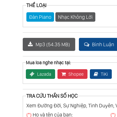
20.
Eleana
THỂ LOẠI
21.
Songs Of Love
Đàn Piano
Nhạc Không Lời
22.
A Little Night Music
23.
Deutsche Volkslieder
24.
Thailand Mon Amour
Mp3 (54.35 MB)
Bình Luận
25.
Zodiacal Symphony
26.
Anemos
27.
Concerto
Mua loa nghe nhạc tại:
28.
The Christmas Collection
Lazada
Shopee
TiKi
29.
The Fantastic Movie Story Of Ennio 
30.
Il Y A Toujours De Soleil ...au Dessu
31.
Romantic Dreams
TRA CỨU THẦN SỐ HỌC
32.
Mis Canciones Favoritas Vol.1
Xem Đường Đời, Sự Nghiệp, Tình Duyên, 
33.
Mis Canciones Favoritas Vol.2
(*)
Họ và tên của bạn:
(*)