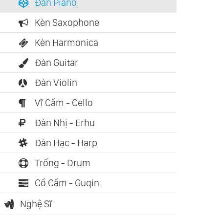
Đàn Piano
Kèn Saxophone
Kèn Harmonica
Đàn Guitar
Đàn Violin
ch nói: 03:05:51
Sách nói: 02:03:24
Sách nói: 0
Vĩ Cầm - Cello
ệ Thuật Sống
Cái Dũng Của Thánh
Chinh Phụ
Đàn Nhị - Erhu
ictetus)
Nhân (Nguyễn Duy
(Brian Tra
Cần)
Đàn Hạc - Harp
Trống - Drum
Cổ Cầm - Guqin
Nghệ Sĩ