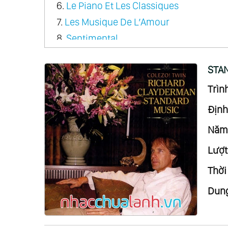
6.
Le Piano Et Les Classiques
7.
Les Musique De L’Amour
8.
Sentimental
9.
Rondo Pour Un Tout Petit Enfant
STAN
10.
A Come Amore
11.
A Dream Of Love
Trình
12.
Couleur Tendresse
Định
13.
Le Premiere Cragnin D’Elsa
Năm 
14.
Fragile Heart
Lượt
15.
From Paris With Love
16.
Sonata Magic
Thời
17.
The Classic Touch
Dung
18.
Christmas
19.
Romantic