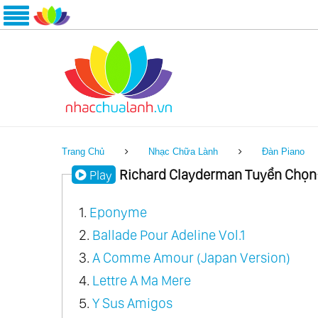
Trang Chủ
Nhạc Chữa Lành
Đàn Piano
Richard Clayderman Tuyển Chọn
Play
1.
Eponyme
2.
Ballade Pour Adeline Vol.1
3.
A Comme Amour (Japan Version)
4.
Lettre A Ma Mere
5.
Y Sus Amigos