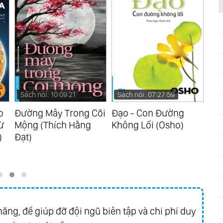
Sách nói: 10:09:21
Sách nói: 07:27:59
Sá
o
Đường Mây Trong Cõi
Đạo - Con Đường
Ngh
ừ
Mộng (Thích Hằng
Không Lối (Osho)
(Ep
)
Đạt)
ăng, để giúp đỡ đội ngũ biên tập và chi phí duy