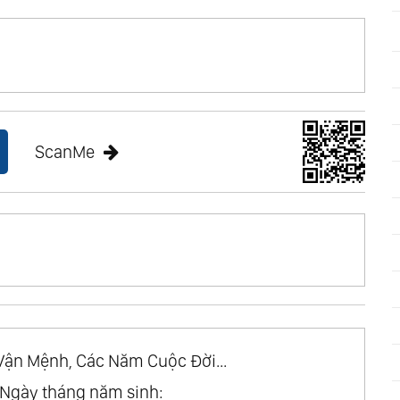
ScanMe
Morricone
s Des Nuages
Vận Mệnh, Các Năm Cuộc Đời...
Ngày tháng năm sinh: