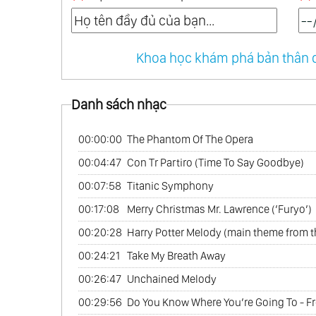
34.
My Classic Collection
35.
Serenaden
36.
America Latina... Vol.2 Mon Amour
Khoa học khám phá bản thân q
37.
Golden Hearts
38.
Meisterstucke Vol.2
Danh sách nhạc
39.
Remembering The Movies
00:00:00
The Phantom Of The Opera
40.
Ballade Pour Adeline Vol.2
00:04:47
Con Tr Partiro (Time To Say Goodbye)
41.
Desperado
00:07:58
Titanic Symphony
42.
In Harmony
43.
Les Nouvelles Ballades Romantique
00:17:08
Merry Christmas Mr. Lawrence (’Furyo’)
44.
My Classic Collection Vol.2
00:20:28
Harry Potter Melody (main theme from the
45.
Together At Last
00:24:21
Take My Breath Away
46.
When A Man Loves A Woman
00:26:47
Unchained Melody
47.
Amour Pour Amour
00:29:56
Do You Know Where You’re Going To -