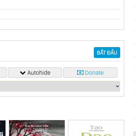
BẮT ĐẦU
nd A Gentelman’
Autohide
Donate