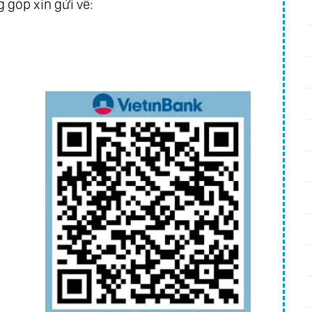
 góp xin gửi về:
From Richard