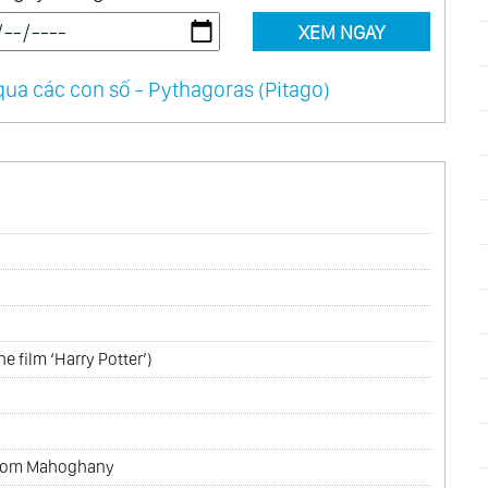
XEM NGAY
ua các con số - Pythagoras (Pitago)
s
 film ‘Harry Potter’)
 From Mahoghany