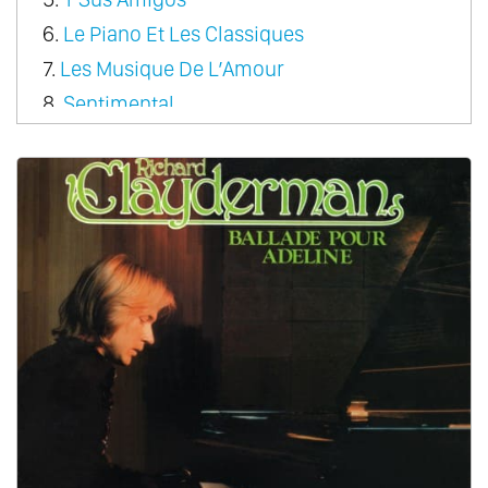
6.
Le Piano Et Les Classiques
7.
Les Musique De L’Amour
8.
Sentimental
9.
Rondo Pour Un Tout Petit Enfant
10.
A Come Amore
11.
A Dream Of Love
12.
Couleur Tendresse
13.
Le Premiere Cragnin D’Elsa
14.
Fragile Heart
15.
From Paris With Love
16.
Sonata Magic
17.
The Classic Touch
18.
Christmas
19.
Romantic