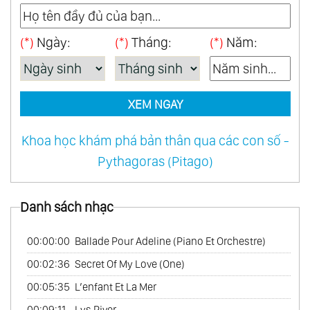
46.
When A Man Loves A Woman
(*)
Ngày:
(*)
Tháng:
(*)
Năm:
47.
Amour Pour Amour
48.
Japon Mon Amour
49.
Two Together
XEM NGAY
50.
One World Of Music
51.
Reveries Vol.1
Khoa học khám phá bản thân qua các con số -
52.
Love Follow Us
Pythagoras (Pitago)
53.
Love French Style
54.
Mexico Con Amor
Danh sách nhạc
55.
My Australian Collection
56.
Tango
00:00:00
Ballade Pour Adeline (Piano Et Orchestre)
57.
Les Rendez - Vous Du Hasard
00:02:36
Secret Of My Love (One)
58.
My Bossa Nova Favorites
00:05:35
L’enfant Et La Mer
59.
On Tv
00:09:11
Lys River