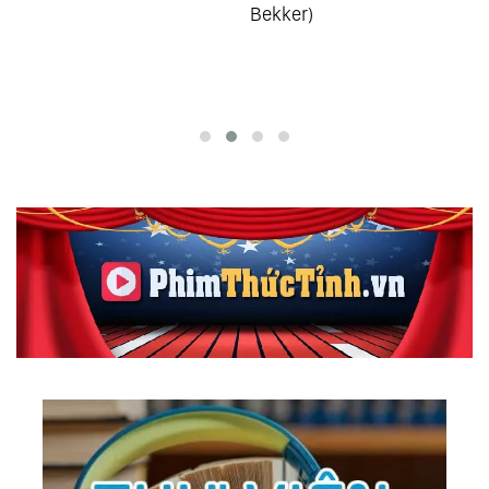
Bekker)
165.
Make Believe
166.
Nostalgy
167.
Tour Around The World