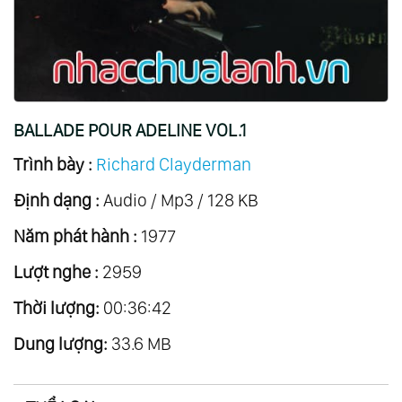
20.
Eleana
21.
Songs Of Love
22.
A Little Night Music
23.
Deutsche Volkslieder
BALLADE POUR ADELINE VOL.1
24.
Thailand Mon Amour
Trình bày :
Richard Clayderman
25.
Zodiacal Symphony
Định dạng :
26.
Anemos
Audio / Mp3 / 128 KB
27.
Concerto
Năm phát hành :
1977
28.
The Christmas Collection
Lượt nghe :
2959
29.
The Fantastic Movie Story Of Ennio
Thời lượng:
00:36:42
Morricone
Dung lượng:
30.
Il Y A Toujours De Soleil ...au Dessus Des
33.6 MB
Nuages
31.
Romantic Dreams