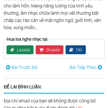
cho tâm hồn. Mang năng lượng của tình yêu
123.
Mon Amour
thương, âm nhạc chữa lành mọi vết thương bất
124.
Piano
chấp các rào cản về mặt ngôn ngữ, giới tính, văn
125.
Som Livre Vol.1
hóa, vùng miền...
126.
Som Livre Vol.2
127.
Som Livre Vol.3
Mua loa nghe nhạc tại:
128.
Som Livre Vol.4
Lazada
Shopee
TiKi
129.
A Thousand Winds
130.
Bon-Bons
Bài Trước Đó
Bài Tiếp Theo
131.
Broadway Favorites
132.
Colorful Favorites
133.
Down Under Favorites
ĐỂ LẠI BÌNH LUẬN:
134.
Exotic Favorites
135.
Favorites For Young Lovers
Địa chỉ email của bạn sẽ không được công bố.
136.
For Lovers