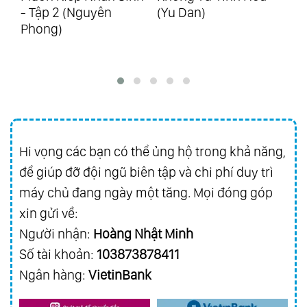
2 (Nguyên
(Yu Dan)
Katz)
88.
Ecos De Brasil
)
89.
25 Years Of Golden Hits Vol.1 - Hits From
Richard
90.
25 Years Of Golden Hits Vol.2 - Hits From
Asia
91.
Best Friend
Hi vọng các bạn có thể ủng hộ trong khả năng,
92.
Everybody Loves Somebody Sometime
để giúp đỡ đội ngũ biên tập và chi phí duy trì
93.
Golden Collection Vol.3
máy chủ đang ngày một tăng. Mọi đóng góp
94.
Magic Of Richard Vol.1 - Grandes
xin gửi về:
Favoritos
Người nhận:
Hoàng Nhật Minh
95.
Magic Of Richard Vol.2 - Melodias
Số tài khoản:
103873878411
Inolvidables
Ngân hàng:
VietinBank
96.
Magic Of Richard Vol.3 - Romance Y
Pasion