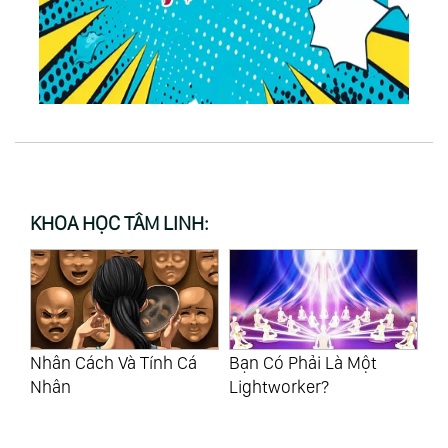
KHOA HỌC TÂM LINH:
a
Nhân Cách Và Tính Cá
Bạn Có Phải Là Một
Xâ
Nhân
Lightworker?
Tạ
Đ