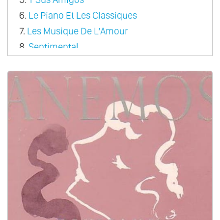
6.
Le Piano Et Les Classiques
7.
Les Musique De L’Amour
8.
Sentimental
9.
Rondo Pour Un Tout Petit Enfant
10.
A Come Amore
11.
A Dream Of Love
12.
Couleur Tendresse
13.
Le Premiere Cragnin D’Elsa
14.
Fragile Heart
15.
From Paris With Love
16.
Sonata Magic
17.
The Classic Touch
18.
Christmas
19.
Romantic