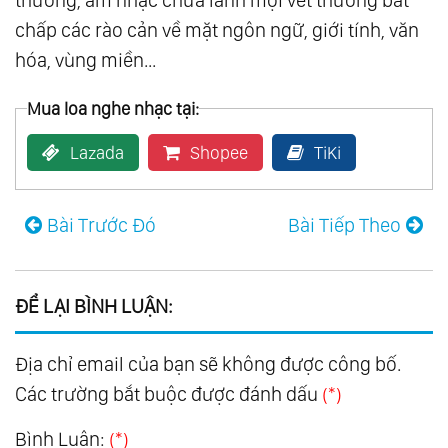
thương, âm nhạc chữa lành mọi vết thương bất
chấp các rào cản về mặt ngôn ngữ, giới tính, văn
123.
Mon Amour
hóa, vùng miền...
124.
Piano
125.
Som Livre Vol.1
Mua loa nghe nhạc tại:
126.
Som Livre Vol.2
Lazada
Shopee
TiKi
127.
Som Livre Vol.3
128.
Som Livre Vol.4
129.
A Thousand Winds
Bài Trước Đó
Bài Tiếp Theo
130.
Bon-Bons
131.
Broadway Favorites
ĐỂ LẠI BÌNH LUẬN:
132.
Colorful Favorites
133.
Down Under Favorites
Địa chỉ email của bạn sẽ không được công bố.
134.
Exotic Favorites
Các trường bắt buộc được đánh dấu
(*)
135.
Favorites For Young Lovers
Bình Luận:
(*)
136.
For Lovers