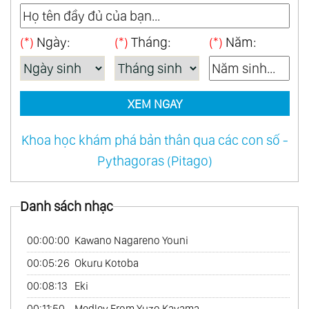
46.
When A Man Loves A Woman
(*)
Ngày:
(*)
Tháng:
(*)
Năm:
47.
Amour Pour Amour
48.
Japon Mon Amour
49.
Two Together
XEM NGAY
50.
One World Of Music
51.
Reveries Vol.1
Khoa học khám phá bản thân qua các con số -
52.
Love Follow Us
Pythagoras (Pitago)
53.
Love French Style
54.
Mexico Con Amor
Danh sách nhạc
55.
My Australian Collection
56.
Tango
00:00:00
Kawano Nagareno Youni
57.
Les Rendez - Vous Du Hasard
00:05:26
Okuru Kotoba
58.
My Bossa Nova Favorites
00:08:13
Eki
59.
On Tv
00:11:50
Medley From Yuzo Kayama