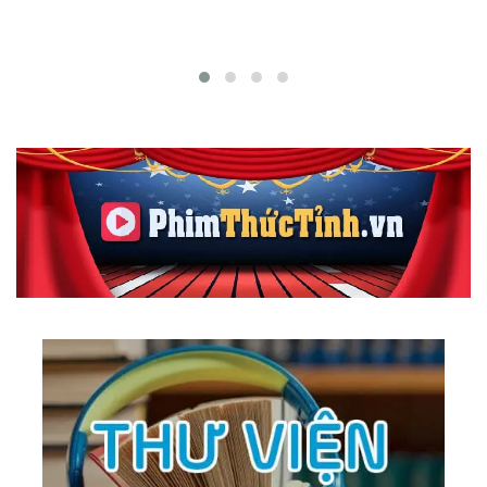
165.
Make Believe
166.
Nostalgy
167.
Tour Around The World