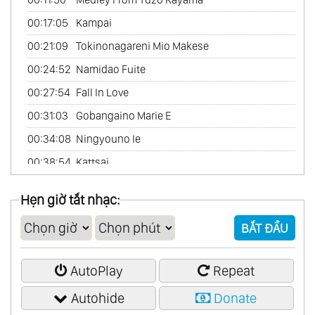
60.
Scandinavian Collection
00:17:05
Kampai
61.
The Best
00:21:09
Tokinonagareni Mio Makese
62.
Chinese Garden Vol.1
00:24:52
Namidao Fuite
63.
Chinese Garden Vol.2
00:27:54
Fall In Love
64.
Friends France
00:31:03
Gobangaino Marie E
65.
In Amore
00:34:08
Ningyouno Ie
66.
Latin Passion
00:38:54
Kattsai
67.
Romantic America (Romantic Piano)
Hẹn giờ tắt nhạc:
68.
The Best Of Abba
69.
The Best Of Andrew Lloyd Webber
BẮT ĐẦU
70.
The Best Of Carpenters
71.
The Best Of Cinema Passion
AutoPlay
Repeat
72.
The Best Of Classical
Autohide
Donate
73.
The Best Of Love Songs