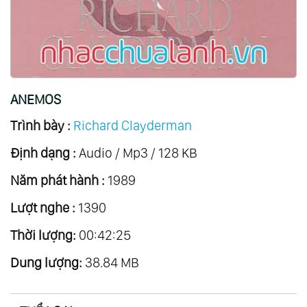
20.
Eleana
21.
Songs Of Love
22.
A Little Night Music
23.
Deutsche Volkslieder
ANEMOS
24.
Thailand Mon Amour
Trình bày :
Richard Clayderman
25.
Zodiacal Symphony
Định dạng :
26.
Anemos
Audio / Mp3 / 128 KB
27.
Concerto
Năm phát hành :
1989
28.
The Christmas Collection
Lượt nghe :
1390
29.
The Fantastic Movie Story Of Ennio
Thời lượng:
00:42:25
Morricone
Dung lượng:
30.
Il Y A Toujours De Soleil ...au Dessus Des
38.84 MB
Nuages
31.
Romantic Dreams