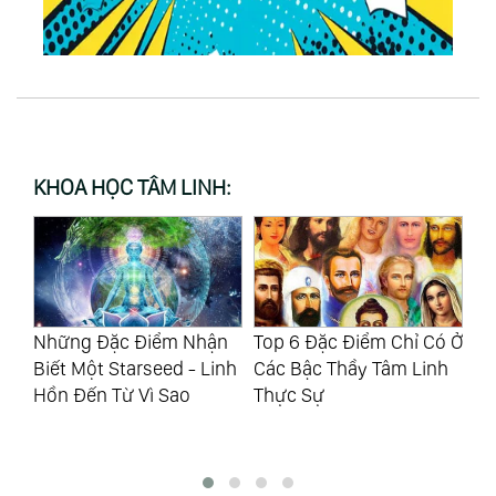
KHOA HỌC TÂM LINH:
Những Đặc Điểm Nhận
Top 6 Đặc Điểm Chỉ Có Ở
Tâ
Biết Một Starseed - Linh
Các Bậc Thầy Tâm Linh
Ch
Hồn Đến Từ Vì Sao
Thực Sự
Ch