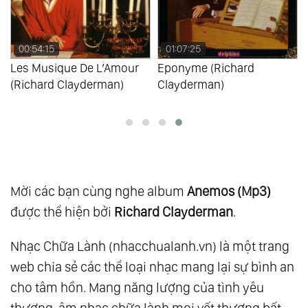
109.
Memories As Time Goes By Vol.1
110.
Memories As Time Goes By Vol.2
01:07:25
00:36:42
111.
Essential 20
Eponyme (Richard
Ballade Pour Adeline Vol.1
Clayderman)
(Richard Clayderman)
112.
Give A Little Time To Your Love Vol.1
113.
Give A Little Time To Your Love Vol.2
114.
L’Amour De L’Hiver
115.
Light My Fire
116.
New
Mời các bạn cùng nghe album
Anemos (Mp3)
117.
Sentimental Journey
được thể hiện bởi
Richard Clayderman
.
118.
The Piano Man Vol.1
119.
The Piano Man Vol.2
Nhạc Chữa Lành (nhacchualanh.vn) là một trang
120.
Diamonds Melodies Vol.4
web chia sẻ các thể loại nhạc mang lại sự bình an
121.
Forever My Way
cho tâm hồn. Mang năng lượng của tình yêu
122.
From This Moment On