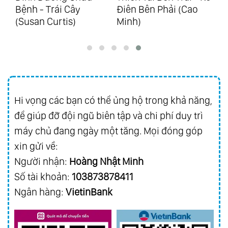
Bệnh - Trái Cây
Điên Bên Phải (Cao
S
88.
Ecos De Brasil
(Susan Curtis)
Minh)
89.
25 Years Of Golden Hits Vol.1 - Hits From
Richard
90.
25 Years Of Golden Hits Vol.2 - Hits From
Asia
91.
Best Friend
Hi vọng các bạn có thể ủng hộ trong khả năng,
92.
Everybody Loves Somebody Sometime
để giúp đỡ đội ngũ biên tập và chi phí duy trì
93.
Golden Collection Vol.3
máy chủ đang ngày một tăng. Mọi đóng góp
94.
Magic Of Richard Vol.1 - Grandes
xin gửi về:
Người nhận:
Hoàng Nhật Minh
Favoritos
Số tài khoản:
103873878411
95.
Magic Of Richard Vol.2 - Melodias
Ngân hàng:
VietinBank
Inolvidables
96.
Magic Of Richard Vol.3 - Romance Y
Pasion