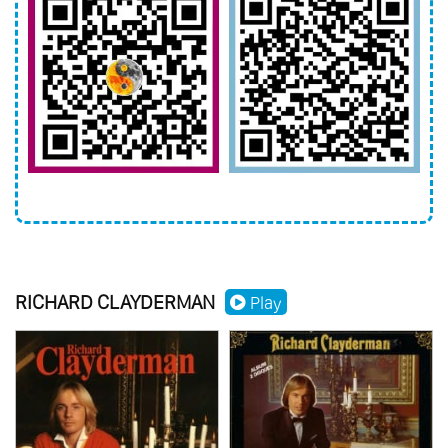
97.
Magic Of Richard Vol.4 - Sentimientos A
Flor De Piel
98.
Magic Of Richard Vol.5 - Romances
Clasicos
99.
Mysterious Eternity
100.
The Confluence
101.
Plays Antiques Pianos
102.
Ballade Pour Adeline Vol.3
103.
Classical Passion
RICHARD CLAYDERMAN
Play
104.
New Era
105.
Romantic Nights
106.
Jodavia Existe El Amor
107.
Treasury Of Love
108.
Best Songs