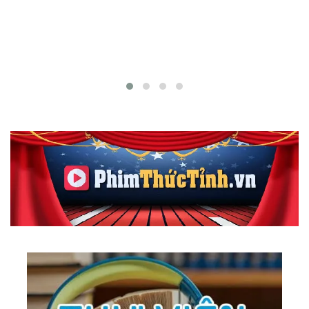
165.
Make Believe
166.
Nostalgy
167.
Tour Around The World