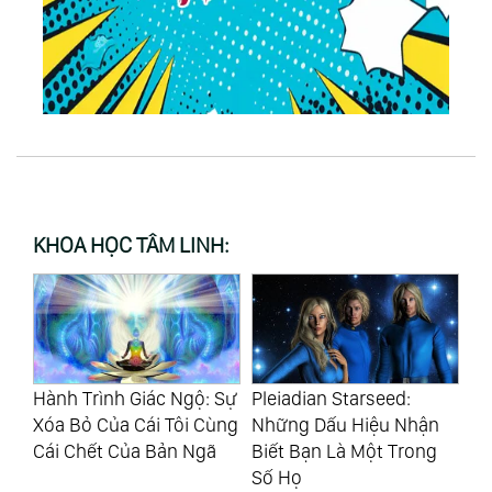
KHOA HỌC TÂM LINH:
Hành Trình Giác Ngộ: Sự
Pleiadian Starseed:
Bệ
Và
Xóa Bỏ Của Cái Tôi Cùng
Những Dấu Hiệu Nhận
Tr
Cái Chết Của Bản Ngã
Biết Bạn Là Một Trong
Th
Số Họ