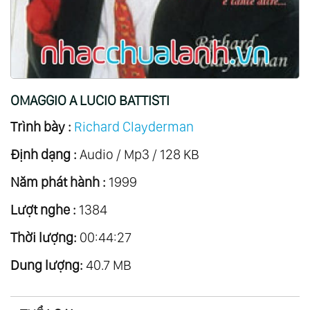
20.
Eleana
21.
Songs Of Love
22.
A Little Night Music
23.
Deutsche Volkslieder
OMAGGIO A LUCIO BATTISTI
24.
Thailand Mon Amour
Trình bày :
Richard Clayderman
25.
Zodiacal Symphony
Định dạng :
26.
Anemos
Audio / Mp3 / 128 KB
27.
Concerto
Năm phát hành :
1999
28.
The Christmas Collection
Lượt nghe :
1384
29.
The Fantastic Movie Story Of Ennio
Thời lượng:
00:44:27
Morricone
Dung lượng:
30.
Il Y A Toujours De Soleil ...au Dessus Des
40.7 MB
Nuages
31.
Romantic Dreams