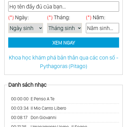
46.
When A Man Loves A Woman
(*)
Ngày:
(*)
Tháng:
(*)
Năm:
47.
Amour Pour Amour
48.
Japon Mon Amour
49.
Two Together
XEM NGAY
50.
One World Of Music
51.
Reveries Vol.1
Khoa học khám phá bản thân qua các con số -
52.
Love Follow Us
Pythagoras (Pitago)
53.
Love French Style
54.
Mexico Con Amor
Danh sách nhạc
55.
My Australian Collection
56.
Tango
00:00:00
E Penso A Te
57.
Les Rendez - Vous Du Hasard
00:03:34
Il Mio Canto Libero
58.
My Bossa Nova Favorites
00:08:17
Don Giovanni
59.
On Tv
00:11:35
Umanamente Uomo- Il Sogno