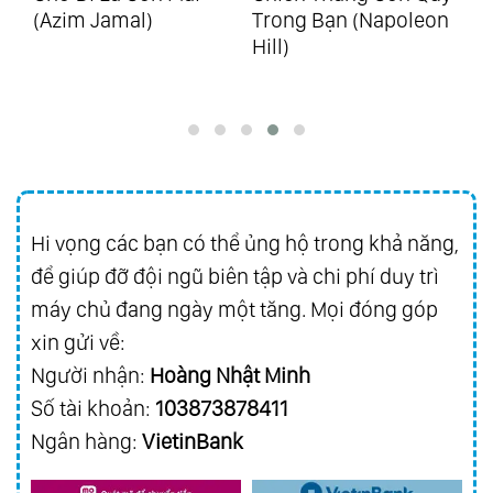
ản
(Azim Jamal)
Trong Bạn (Napoleon
Kh
88.
Ecos De Brasil
Hill)
Vu
89.
25 Years Of Golden Hits Vol.1 - Hits From
Richard
90.
25 Years Of Golden Hits Vol.2 - Hits From
Asia
91.
Best Friend
Hi vọng các bạn có thể ủng hộ trong khả năng,
92.
Everybody Loves Somebody Sometime
để giúp đỡ đội ngũ biên tập và chi phí duy trì
93.
Golden Collection Vol.3
máy chủ đang ngày một tăng. Mọi đóng góp
94.
Magic Of Richard Vol.1 - Grandes
xin gửi về:
Favoritos
Người nhận:
Hoàng Nhật Minh
95.
Magic Of Richard Vol.2 - Melodias
Số tài khoản:
103873878411
Inolvidables
Ngân hàng:
VietinBank
96.
Magic Of Richard Vol.3 - Romance Y
Pasion