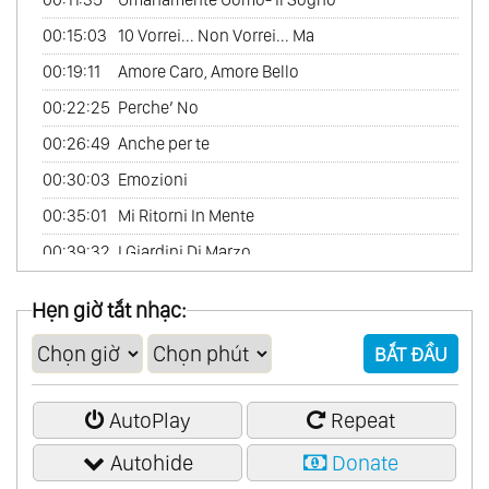
60.
Scandinavian Collection
00:15:03
10 Vorrei... Non Vorrei... Ma
61.
The Best
00:19:11
Amore Caro, Amore Bello
62.
Chinese Garden Vol.1
00:22:25
Perche’ No
63.
Chinese Garden Vol.2
00:26:49
Anche per te
64.
Friends France
00:30:03
Emozioni
65.
In Amore
00:35:01
Mi Ritorni In Mente
66.
Latin Passion
00:39:32
I Giardini Di Marzo
67.
Romantic America (Romantic Piano)
Hẹn giờ tắt nhạc:
68.
The Best Of Abba
69.
The Best Of Andrew Lloyd Webber
BẮT ĐẦU
70.
The Best Of Carpenters
71.
The Best Of Cinema Passion
AutoPlay
Repeat
72.
The Best Of Classical
Autohide
Donate
73.
The Best Of Love Songs