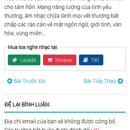
cho tâm hồn. Mang năng lượng của tình yêu
123.
Mon Amour
thương, âm nhạc chữa lành mọi vết thương bất
124.
Piano
chấp các rào cản về mặt ngôn ngữ, giới tính, văn
125.
Som Livre Vol.1
hóa, vùng miền...
126.
Som Livre Vol.2
127.
Som Livre Vol.3
Mua loa nghe nhạc tại:
128.
Som Livre Vol.4
Lazada
Shopee
TiKi
129.
A Thousand Winds
130.
Bon-Bons
Bài Trước Đó
Bài Tiếp Theo
131.
Broadway Favorites
132.
Colorful Favorites
133.
Down Under Favorites
ĐỂ LẠI BÌNH LUẬN:
134.
Exotic Favorites
135.
Favorites For Young Lovers
Địa chỉ email của bạn sẽ không được công bố.
136.
For Lovers