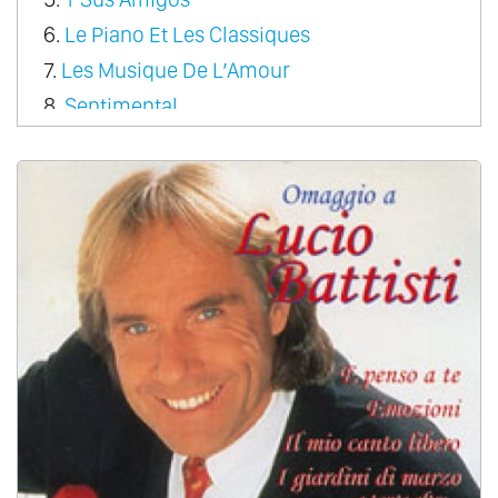
6.
Le Piano Et Les Classiques
7.
Les Musique De L’Amour
8.
Sentimental
9.
Rondo Pour Un Tout Petit Enfant
10.
A Come Amore
11.
A Dream Of Love
12.
Couleur Tendresse
13.
Le Premiere Cragnin D’Elsa
14.
Fragile Heart
15.
From Paris With Love
16.
Sonata Magic
17.
The Classic Touch
18.
Christmas
19.
Romantic