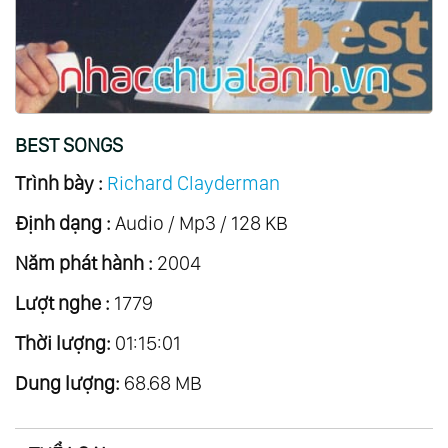
20.
Eleana
21.
Songs Of Love
22.
A Little Night Music
23.
Deutsche Volkslieder
BEST SONGS
24.
Thailand Mon Amour
Trình bày :
Richard Clayderman
25.
Zodiacal Symphony
Định dạng :
26.
Anemos
Audio / Mp3 / 128 KB
27.
Concerto
Năm phát hành :
2004
28.
The Christmas Collection
Lượt nghe :
1779
29.
The Fantastic Movie Story Of Ennio
Thời lượng:
01:15:01
Morricone
Dung lượng:
30.
Il Y A Toujours De Soleil ...au Dessus Des
68.68 MB
Nuages
31.
Romantic Dreams