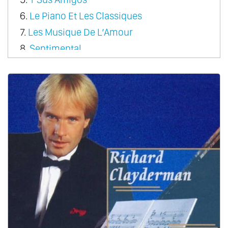
6.
Le Piano Et Les Classiques
7.
Les Musique De L’Amour
8.
Sentimental
9.
Rondo Pour Un Tout Petit Enfant
10.
A Come Amore
11.
A Dream Of Love
12.
Couleur Tendresse
13.
Le Premiere Cragnin D’Elsa
14.
Fragile Heart
15.
From Paris With Love
16.
Sonata Magic
17.
The Classic Touch
18.
Christmas
19.
Romantic