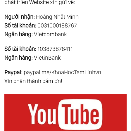
phát triển Website xin gửi về:
Người nhận:
Hoàng Nhật Minh
Số tài khoản:
0031000188767
Ngân hàng:
Vietcombank
Số tài khoản:
103873878411
Ngân hàng:
VietinBank
Paypal:
paypal.me/KhoaHocTamLinhvn
Xin chân thành cám ơn!