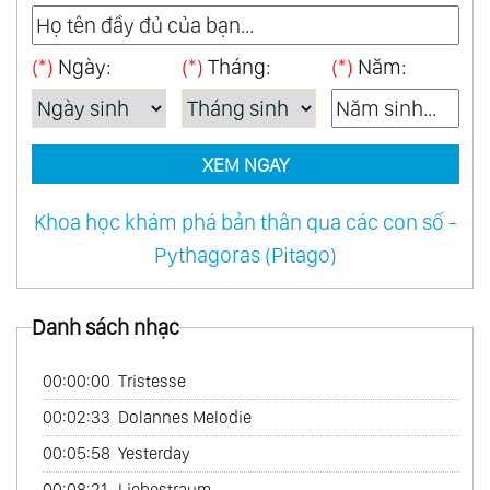
46.
When A Man Loves A Woman
(*)
Ngày:
(*)
Tháng:
(*)
Năm:
47.
Amour Pour Amour
48.
Japon Mon Amour
49.
Two Together
XEM NGAY
50.
One World Of Music
51.
Reveries Vol.1
Khoa học khám phá bản thân qua các con số -
52.
Love Follow Us
Pythagoras (Pitago)
53.
Love French Style
54.
Mexico Con Amor
Danh sách nhạc
55.
My Australian Collection
56.
Tango
00:00:00
Tristesse
57.
Les Rendez - Vous Du Hasard
00:02:33
Dolannes Melodie
58.
My Bossa Nova Favorites
00:05:58
Yesterday
59.
On Tv
00:08:21
Liebestraum