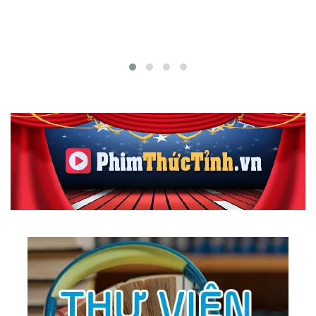
165.
Make Believe
166.
Nostalgy
167.
Tour Around The World