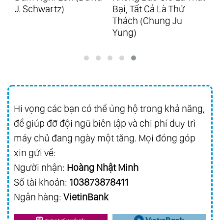
Bại, Tất Cả Là Thử
Mất (Marci Shimoff)
Kh
88.
Ecos De Brasil
Thách (Chung Ju
89.
25 Years Of Golden Hits Vol.1 - Hits From
Yung)
Richard
90.
25 Years Of Golden Hits Vol.2 - Hits From
Asia
91.
Best Friend
Hi vọng các bạn có thể ủng hộ trong khả năng,
92.
Everybody Loves Somebody Sometime
để giúp đỡ đội ngũ biên tập và chi phí duy trì
93.
Golden Collection Vol.3
máy chủ đang ngày một tăng. Mọi đóng góp
94.
Magic Of Richard Vol.1 - Grandes
xin gửi về:
Favoritos
Người nhận:
Hoàng Nhật Minh
95.
Magic Of Richard Vol.2 - Melodias
Số tài khoản:
103873878411
Inolvidables
Ngân hàng:
VietinBank
96.
Magic Of Richard Vol.3 - Romance Y
Pasion