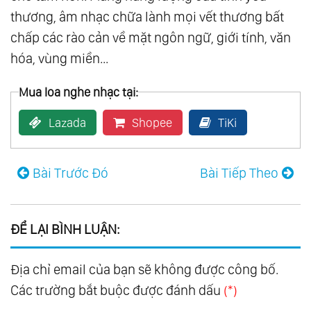
thương, âm nhạc chữa lành mọi vết thương bất
123.
Mon Amour
chấp các rào cản về mặt ngôn ngữ, giới tính, văn
124.
Piano
hóa, vùng miền...
125.
Som Livre Vol.1
126.
Som Livre Vol.2
Mua loa nghe nhạc tại:
127.
Som Livre Vol.3
Lazada
Shopee
TiKi
128.
Som Livre Vol.4
129.
A Thousand Winds
Bài Trước Đó
Bài Tiếp Theo
130.
Bon-Bons
131.
Broadway Favorites
132.
Colorful Favorites
ĐỂ LẠI BÌNH LUẬN:
133.
Down Under Favorites
134.
Exotic Favorites
Địa chỉ email của bạn sẽ không được công bố.
135.
Favorites For Young Lovers
Các trường bắt buộc được đánh dấu
(*)
136.
For Lovers