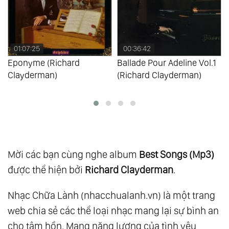
109.
Memories As Time Goes By Vol.1
110.
Memories As Time Goes By Vol.2
111.
Essential 20
01:07:25
00:36:42
Eponyme (Richard
Ballade Pour Adeline Vol.1
112.
Give A Little Time To Your Love Vol.1
Clayderman)
(Richard Clayderman)
113.
Give A Little Time To Your Love Vol.2
114.
L’Amour De L’Hiver
115.
Light My Fire
116.
New
117.
Sentimental Journey
Mời các bạn cùng nghe album
Best Songs (Mp3)
118.
The Piano Man Vol.1
được thể hiện bởi
Richard Clayderman
.
119.
The Piano Man Vol.2
Nhạc Chữa Lành (nhacchualanh.vn) là một trang
120.
Diamonds Melodies Vol.4
web chia sẻ các thể loại nhạc mang lại sự bình an
121.
Forever My Way
cho tâm hồn. Mang năng lượng của tình yêu
122.
From This Moment On