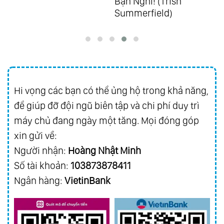
Bạn Nghĩ! (Trish
Summerfield)
88.
Ecos De Brasil
89.
25 Years Of Golden Hits Vol.1 - Hits From
Richard
90.
25 Years Of Golden Hits Vol.2 - Hits From
Asia
Hi vọng các bạn có thể ủng hộ trong khả năng,
91.
Best Friend
để giúp đỡ đội ngũ biên tập và chi phí duy trì
92.
Everybody Loves Somebody Sometime
máy chủ đang ngày một tăng. Mọi đóng góp
93.
Golden Collection Vol.3
xin gửi về:
94.
Magic Of Richard Vol.1 - Grandes
Người nhận:
Hoàng Nhật Minh
Favoritos
Số tài khoản:
103873878411
95.
Magic Of Richard Vol.2 - Melodias
Ngân hàng:
VietinBank
Inolvidables
96.
Magic Of Richard Vol.3 - Romance Y
Pasion