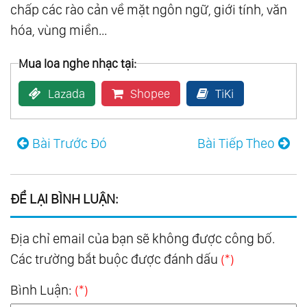
chấp các rào cản về mặt ngôn ngữ, giới tính, văn
123.
Mon Amour
hóa, vùng miền...
124.
Piano
Mua loa nghe nhạc tại:
125.
Som Livre Vol.1
126.
Som Livre Vol.2
Lazada
Shopee
TiKi
127.
Som Livre Vol.3
128.
Som Livre Vol.4
Bài Trước Đó
Bài Tiếp Theo
129.
A Thousand Winds
130.
Bon-Bons
131.
Broadway Favorites
ĐỂ LẠI BÌNH LUẬN:
132.
Colorful Favorites
Địa chỉ email của bạn sẽ không được công bố.
133.
Down Under Favorites
Các trường bắt buộc được đánh dấu
(*)
134.
Exotic Favorites
135.
Favorites For Young Lovers
Bình Luận:
(*)
136.
For Lovers