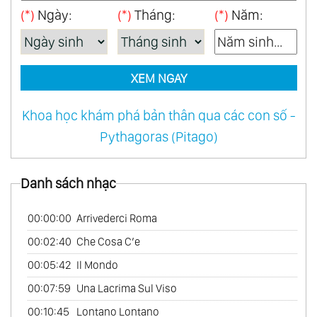
(*)
Ngày:
(*)
Tháng:
(*)
Năm:
46.
When A Man Loves A Woman
47.
Amour Pour Amour
48.
Japon Mon Amour
XEM NGAY
49.
Two Together
50.
One World Of Music
Khoa học khám phá bản thân qua các con số -
51.
Reveries Vol.1
Pythagoras (Pitago)
52.
Love Follow Us
53.
Love French Style
Danh sách nhạc
54.
Mexico Con Amor
00:00:00
Arrivederci Roma
55.
My Australian Collection
00:02:40
Che Cosa C’e
56.
Tango
00:05:42
Il Mondo
57.
Les Rendez - Vous Du Hasard
00:07:59
Una Lacrima Sul Viso
58.
My Bossa Nova Favorites
00:10:45
Lontano Lontano
59.
On Tv