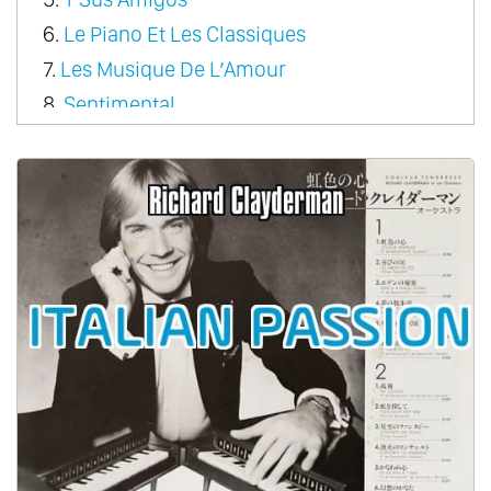
6.
Le Piano Et Les Classiques
7.
Les Musique De L’Amour
8.
Sentimental
9.
Rondo Pour Un Tout Petit Enfant
10.
A Come Amore
11.
A Dream Of Love
12.
Couleur Tendresse
13.
Le Premiere Cragnin D’Elsa
14.
Fragile Heart
15.
From Paris With Love
16.
Sonata Magic
17.
The Classic Touch
18.
Christmas
19.
Romantic