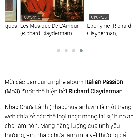
109.
Memories As Time Goes By Vol.1
00:54:15
01:07:25
110.
Memories As Time Goes By Vol.2
s
Les Musique De L’Amour
Eponyme (Richard
111.
Essential 20
(Richard Clayderman)
Clayderman)
112.
Give A Little Time To Your Love Vol.1
113.
Give A Little Time To Your Love Vol.2
114.
L’Amour De L’Hiver
115.
Light My Fire
116.
New
Mời các bạn cùng nghe album
Italian Passion
117.
Sentimental Journey
(Mp3)
được thể hiện bởi
Richard Clayderman
.
118.
The Piano Man Vol.1
Nhạc Chữa Lành (nhacchualanh.vn) là một trang
119.
The Piano Man Vol.2
web chia sẻ các thể loại nhạc mang lại sự bình an
120.
Diamonds Melodies Vol.4
cho tâm hồn. Mang năng lượng của tình yêu
121.
Forever My Way
thương, âm nhạc chữa lành mọi vết thương bất
122.
From This Moment On