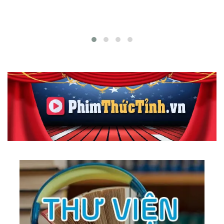
165.
Make Believe
166.
Nostalgy
167.
Tour Around The World