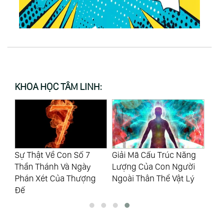
KHOA HỌC TÂM LINH:
Sự Thật Về Con Số 7
Giải Mã Cấu Trúc Năng
Là
ng
Thần Thánh Và Ngày
Lượng Của Con Người
Kh
ãn
Phán Xét Của Thượng
Ngoài Thân Thể Vật Lý
Li
Đế