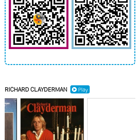
97.
Magic Of Richard Vol.4 - Sentimientos A
Flor De Piel
98.
Magic Of Richard Vol.5 - Romances
Clasicos
99.
Mysterious Eternity
100.
The Confluence
101.
Plays Antiques Pianos
102.
Ballade Pour Adeline Vol.3
RICHARD CLAYDERMAN
103.
Classical Passion
Play
104.
New Era
105.
Romantic Nights
106.
Jodavia Existe El Amor
107.
Treasury Of Love
108.
Best Songs