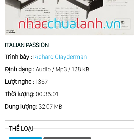
20.
Eleana
21.
Songs Of Love
22.
A Little Night Music
23.
Deutsche Volkslieder
ITALIAN PASSION
24.
Thailand Mon Amour
Trình bày :
Richard Clayderman
25.
Zodiacal Symphony
Định dạng :
26.
Anemos
Audio / Mp3 / 128 KB
27.
Concerto
Lượt nghe :
1357
28.
The Christmas Collection
Thời lượng:
00:35:01
29.
The Fantastic Movie Story Of Ennio
Dung lượng:
32.07 MB
Morricone
30.
Il Y A Toujours De Soleil ...au Dessus Des
THỂ LOẠI
Nuages
31.
Romantic Dreams