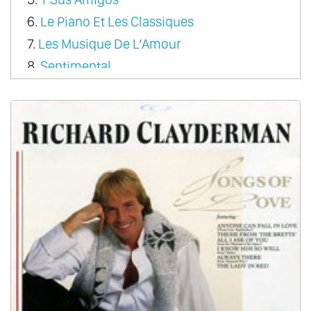
6.
Le Piano Et Les Classiques
7.
Les Musique De L’Amour
8.
Sentimental
9.
Rondo Pour Un Tout Petit Enfant
10.
A Come Amore
11.
A Dream Of Love
12.
Couleur Tendresse
13.
Le Premiere Cragnin D’Elsa
14.
Fragile Heart
15.
From Paris With Love
16.
Sonata Magic
17.
The Classic Touch
18.
Christmas
19.
Romantic