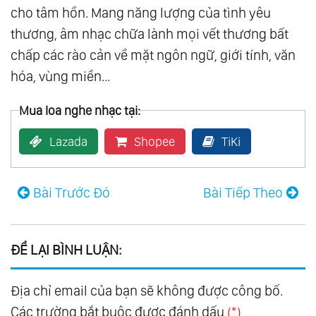
cho tâm hồn. Mang năng lượng của tình yêu
123.
Mon Amour
thương, âm nhạc chữa lành mọi vết thương bất
124.
Piano
chấp các rào cản về mặt ngôn ngữ, giới tính, văn
125.
Som Livre Vol.1
hóa, vùng miền...
126.
Som Livre Vol.2
Mua loa nghe nhạc tại:
127.
Som Livre Vol.3
128.
Som Livre Vol.4
Lazada
Shopee
TiKi
129.
A Thousand Winds
130.
Bon-Bons
Bài Trước Đó
Bài Tiếp Theo
131.
Broadway Favorites
132.
Colorful Favorites
133.
Down Under Favorites
ĐỂ LẠI BÌNH LUẬN:
134.
Exotic Favorites
Địa chỉ email của bạn sẽ không được công bố.
135.
Favorites For Young Lovers
Các trường bắt buộc được đánh dấu
(*)
136.
For Lovers