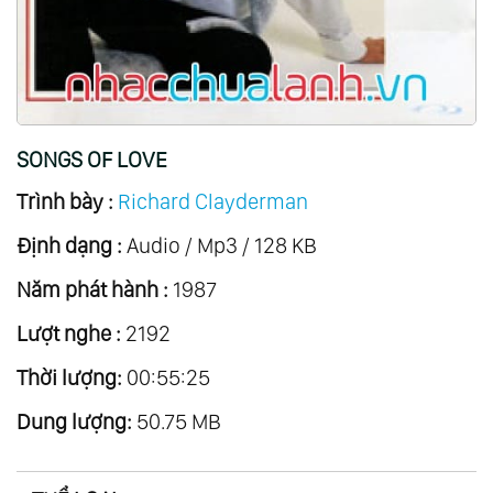
20.
Eleana
21.
Songs Of Love
22.
A Little Night Music
23.
Deutsche Volkslieder
SONGS OF LOVE
24.
Thailand Mon Amour
Trình bày :
Richard Clayderman
25.
Zodiacal Symphony
Định dạng :
26.
Anemos
Audio / Mp3 / 128 KB
27.
Concerto
Năm phát hành :
1987
28.
The Christmas Collection
Lượt nghe :
2192
29.
The Fantastic Movie Story Of Ennio
Thời lượng:
00:55:25
Morricone
Dung lượng:
30.
Il Y A Toujours De Soleil ...au Dessus Des
50.75 MB
Nuages
31.
Romantic Dreams