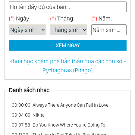
46.
When A Man Loves A Woman
(*)
Ngày:
(*)
Tháng:
(*)
Năm:
47.
Amour Pour Amour
48.
Japon Mon Amour
49.
Two Together
XEM NGAY
50.
One World Of Music
51.
Reveries Vol.1
Khoa học khám phá bản thân qua các con số -
52.
Love Follow Us
Pythagoras (Pitago)
53.
Love French Style
54.
Mexico Con Amor
Danh sách nhạc
55.
My Australian Collection
56.
Tango
00:00:00
Always There Anyone Can Fall In Love
57.
Les Rendez - Vous Du Hasard
00:04:09
Nikita
58.
My Bossa Nova Favorites
00:07:58
Do You Know Where You’re Going To
59.
On Tv
00:11:29
The Lady In Red Take My Breath Away