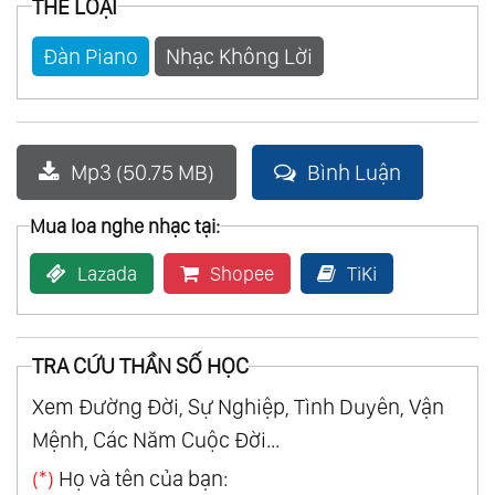
THỂ LOẠI
32.
Mis Canciones Favoritas Vol.1
Đàn Piano
Nhạc Không Lời
33.
Mis Canciones Favoritas Vol.2
34.
My Classic Collection
35.
Serenaden
Mp3 (50.75 MB)
Bình Luận
36.
America Latina... Vol.2 Mon Amour
37.
Golden Hearts
Mua loa nghe nhạc tại:
38.
Meisterstucke Vol.2
Lazada
Shopee
TiKi
39.
Remembering The Movies
40.
Ballade Pour Adeline Vol.2
41.
Desperado
TRA CỨU THẦN SỐ HỌC
42.
In Harmony
Xem Đường Đời, Sự Nghiệp, Tình Duyên, Vận
43.
Les Nouvelles Ballades Romantiques
Mệnh, Các Năm Cuộc Đời...
44.
My Classic Collection Vol.2
(*)
Họ và tên của bạn:
45.
Together At Last