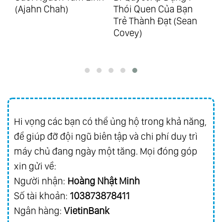
(Ajahn Chah)
Thói Quen Của Bạn
(T
88.
Ecos De Brasil
Trẻ Thành Đạt (Sean
89.
25 Years Of Golden Hits Vol.1 - Hits From
Covey)
Richard
90.
25 Years Of Golden Hits Vol.2 - Hits From
Asia
91.
Best Friend
92.
Everybody Loves Somebody Sometime
Hi vọng các bạn có thể ủng hộ trong khả năng,
93.
Golden Collection Vol.3
để giúp đỡ đội ngũ biên tập và chi phí duy trì
94.
Magic Of Richard Vol.1 - Grandes
máy chủ đang ngày một tăng. Mọi đóng góp
Favoritos
xin gửi về:
95.
Magic Of Richard Vol.2 - Melodias
Người nhận:
Hoàng Nhật Minh
Inolvidables
Số tài khoản:
103873878411
96.
Magic Of Richard Vol.3 - Romance Y
Ngân hàng:
VietinBank
Pasion