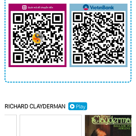
97.
Magic Of Richard Vol.4 - Sentimientos A
Flor De Piel
98.
Magic Of Richard Vol.5 - Romances
Clasicos
99.
Mysterious Eternity
100.
The Confluence
101.
Plays Antiques Pianos
102.
Ballade Pour Adeline Vol.3
103.
Classical Passion
104.
New Era
RICHARD CLAYDERMAN
105.
Romantic Nights
Play
106.
Jodavia Existe El Amor
107.
Treasury Of Love
108.
Best Songs