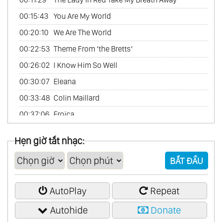
60.
Scandinavian Collection
00:15:43
You Are My World
61.
The Best
00:20:10
We Are The World
62.
Chinese Garden Vol.1
00:22:53
Theme From ‘the Bretts’
63.
Chinese Garden Vol.2
00:26:02
I Know Him So Well
64.
Friends France
00:30:07
Eleana
65.
In Amore
00:33:48
Colin Maillard
66.
Latin Passion
00:37:06
Eroica
67.
Romantic America (Romantic Piano)
00:41:53
La Sorellina
Hẹn giờ tắt nhạc:
68.
The Best Of Abba
00:45:00
All By Myself
69.
The Best Of Andrew Lloyd Webber
BẮT ĐẦU
00:48:12
I Dreamed A Dream
70.
The Best Of Carpenters
00:52:01
All I Ask Of You
71.
The Best Of Cinema Passion
AutoPlay
Repeat
72.
The Best Of Classical
Autohide
Donate
73.
The Best Of Love Songs