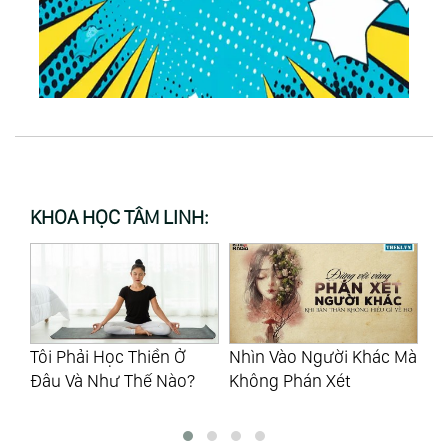
KHOA HỌC TÂM LINH:
Tôi Phải Học Thiền Ở
Nhìn Vào Người Khác Mà
Mẹ
Đâu Và Như Thế Nào?
Không Phán Xét
Th
Cu