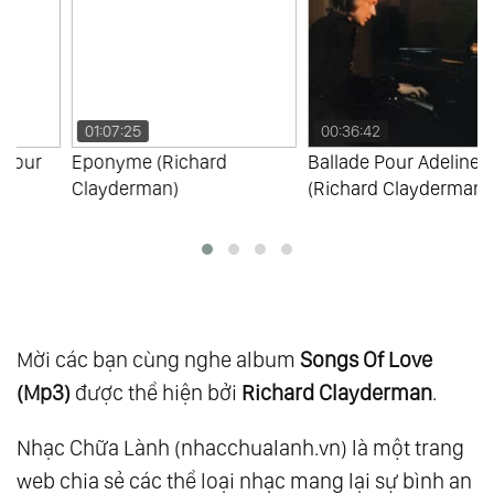
109.
Memories As Time Goes By Vol.1
110.
Memories As Time Goes By Vol.2
111.
Essential 20
01:07:25
00:36:42
112.
Give A Little Time To Your Love Vol.1
Eponyme (Richard
Ballade Pour Adeline Vol.1
113.
Give A Little Time To Your Love Vol.2
Clayderman)
(Richard Clayderman)
114.
L’Amour De L’Hiver
115.
Light My Fire
116.
New
117.
Sentimental Journey
118.
The Piano Man Vol.1
Mời các bạn cùng nghe album
Songs Of Love
119.
The Piano Man Vol.2
(Mp3)
được thể hiện bởi
Richard Clayderman
.
120.
Diamonds Melodies Vol.4
Nhạc Chữa Lành (nhacchualanh.vn) là một trang
121.
Forever My Way
web chia sẻ các thể loại nhạc mang lại sự bình an
122.
From This Moment On