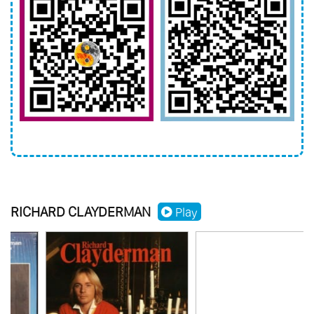
97.
Magic Of Richard Vol.4 - Sentimientos A
Flor De Piel
98.
Magic Of Richard Vol.5 - Romances
Clasicos
99.
Mysterious Eternity
100.
The Confluence
101.
Plays Antiques Pianos
102.
Ballade Pour Adeline Vol.3
103.
Classical Passion
RICHARD CLAYDERMAN
Play
104.
New Era
105.
Romantic Nights
106.
Jodavia Existe El Amor
107.
Treasury Of Love
108.
Best Songs