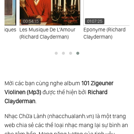
109.
Memories As Time Goes By Vol.1
110.
Memories As Time Goes By Vol.2
00:54:15
01:07:25
111.
Essential 20
s
Les Musique De L’Amour
Eponyme (Richard
(Richard Clayderman)
Clayderman)
112.
Give A Little Time To Your Love Vol.1
113.
Give A Little Time To Your Love Vol.2
114.
L’Amour De L’Hiver
115.
Light My Fire
116.
New
Mời các bạn cùng nghe album
101 Zigeuner
117.
Sentimental Journey
Violinen (Mp3)
được thể hiện bởi
Richard
118.
The Piano Man Vol.1
Clayderman
.
119.
The Piano Man Vol.2
120.
Diamonds Melodies Vol.4
Nhạc Chữa Lành (nhacchualanh.vn) là một trang
121.
Forever My Way
web chia sẻ các thể loại nhạc mang lại sự bình an
122.
From This Moment On