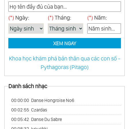
46.
When A Man Loves A Woman
(*)
Ngày:
(*)
Tháng:
(*)
Năm:
47.
Amour Pour Amour
48.
Japon Mon Amour
49.
Two Together
XEM NGAY
50.
One World Of Music
51.
Reveries Vol.1
Khoa học khám phá bản thân qua các con số -
52.
Love Follow Us
Pythagoras (Pitago)
53.
Love French Style
54.
Mexico Con Amor
Danh sách nhạc
55.
My Australian Collection
56.
Tango
00:00:00
Danse Hongroise No6
57.
Les Rendez - Vous Du Hasard
00:02:55
Czardas
58.
My Bossa Nova Favorites
00:05:42
Danse Du Sabre
59.
On Tv
00:08:32
Ivouchki