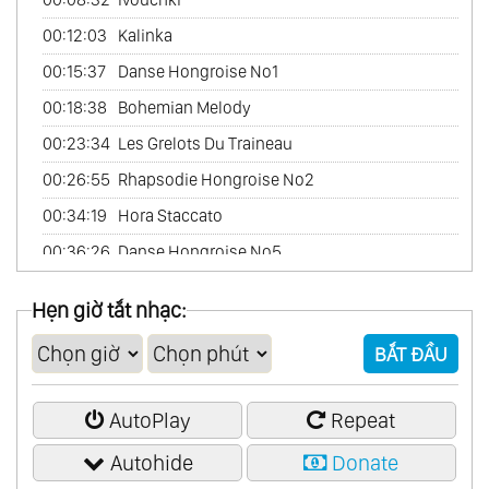
60.
Scandinavian Collection
00:12:03
Kalinka
61.
The Best
00:15:37
Danse Hongroise No1
62.
Chinese Garden Vol.1
00:18:38
Bohemian Melody
63.
Chinese Garden Vol.2
00:23:34
Les Grelots Du Traineau
64.
Friends France
00:26:55
Rhapsodie Hongroise No2
65.
In Amore
00:34:19
Hora Staccato
66.
Latin Passion
00:36:26
Danse Hongroise No5
67.
Romantic America (Romantic Piano)
00:38:53
Bohemian Melody2
Hẹn giờ tắt nhạc:
68.
The Best Of Abba
69.
The Best Of Andrew Lloyd Webber
BẮT ĐẦU
70.
The Best Of Carpenters
71.
The Best Of Cinema Passion
AutoPlay
Repeat
72.
The Best Of Classical
Autohide
Donate
73.
The Best Of Love Songs