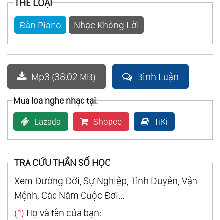
THỂ LOẠI
32.
Mis Canciones Favoritas Vol.1
Đàn Piano
Nhạc Không Lời
33.
Mis Canciones Favoritas Vol.2
34.
My Classic Collection
35.
Serenaden
Mp3 (38.02 MB)
Bình Luận
36.
America Latina... Vol.2 Mon Amour
37.
Golden Hearts
Mua loa nghe nhạc tại:
38.
Meisterstucke Vol.2
Lazada
Shopee
TiKi
39.
Remembering The Movies
40.
Ballade Pour Adeline Vol.2
41.
Desperado
TRA CỨU THẦN SỐ HỌC
42.
In Harmony
Xem Đường Đời, Sự Nghiệp, Tình Duyên, Vận
43.
Les Nouvelles Ballades Romantiques
Mệnh, Các Năm Cuộc Đời...
44.
My Classic Collection Vol.2
(*)
Họ và tên của bạn:
45.
Together At Last