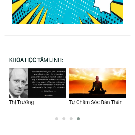
KHOA HỌC TÂM LINH:
Thị Trường
Tự Chăm Sóc Bản Thân
Bấ