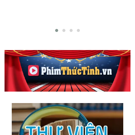
165.
Make Believe
166.
Nostalgy
167.
Tour Around The World