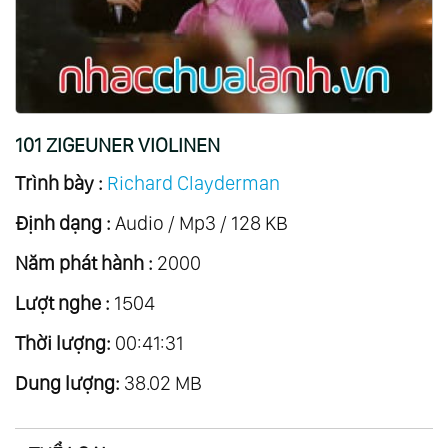
20.
Eleana
21.
Songs Of Love
22.
A Little Night Music
23.
Deutsche Volkslieder
101 ZIGEUNER VIOLINEN
24.
Thailand Mon Amour
Trình bày :
Richard Clayderman
25.
Zodiacal Symphony
Định dạng :
26.
Anemos
Audio / Mp3 / 128 KB
27.
Concerto
Năm phát hành :
2000
28.
The Christmas Collection
Lượt nghe :
1504
29.
The Fantastic Movie Story Of Ennio
Thời lượng:
00:41:31
Morricone
Dung lượng:
30.
Il Y A Toujours De Soleil ...au Dessus Des
38.02 MB
Nuages
31.
Romantic Dreams