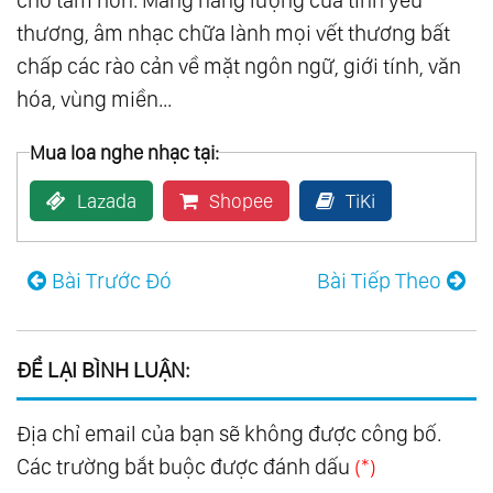
cho tâm hồn. Mang năng lượng của tình yêu
thương, âm nhạc chữa lành mọi vết thương bất
123.
Mon Amour
chấp các rào cản về mặt ngôn ngữ, giới tính, văn
124.
Piano
hóa, vùng miền...
125.
Som Livre Vol.1
126.
Som Livre Vol.2
Mua loa nghe nhạc tại:
127.
Som Livre Vol.3
Lazada
Shopee
TiKi
128.
Som Livre Vol.4
129.
A Thousand Winds
130.
Bon-Bons
Bài Trước Đó
Bài Tiếp Theo
131.
Broadway Favorites
132.
Colorful Favorites
ĐỂ LẠI BÌNH LUẬN:
133.
Down Under Favorites
134.
Exotic Favorites
Địa chỉ email của bạn sẽ không được công bố.
135.
Favorites For Young Lovers
Các trường bắt buộc được đánh dấu
(*)
136.
For Lovers