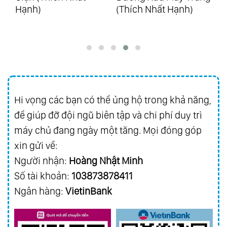
Hạnh)
(Thích Nhất Hạnh)
(S
88.
Ecos De Brasil
89.
25 Years Of Golden Hits Vol.1 - Hits From
Richard
90.
25 Years Of Golden Hits Vol.2 - Hits From
Asia
91.
Best Friend
Hi vọng các bạn có thể ủng hộ trong khả năng,
92.
Everybody Loves Somebody Sometime
để giúp đỡ đội ngũ biên tập và chi phí duy trì
93.
Golden Collection Vol.3
máy chủ đang ngày một tăng. Mọi đóng góp
94.
Magic Of Richard Vol.1 - Grandes
xin gửi về:
Người nhận:
Hoàng Nhật Minh
Favoritos
Số tài khoản:
103873878411
95.
Magic Of Richard Vol.2 - Melodias
Ngân hàng:
VietinBank
Inolvidables
96.
Magic Of Richard Vol.3 - Romance Y
Pasion