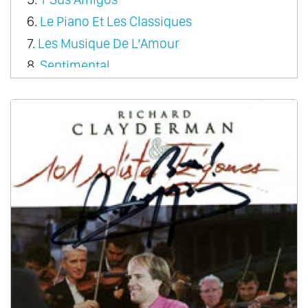
6.
Le Piano Et Les Classiques
7.
Les Musique De L’Amour
8.
Sentimental
9.
Rondo Pour Un Tout Petit Enfant
10.
A Come Amore
11.
A Dream Of Love
12.
Couleur Tendresse
13.
Le Premiere Cragnin D’Elsa
14.
Fragile Heart
15.
From Paris With Love
16.
Sonata Magic
17.
The Classic Touch
18.
Christmas
19.
Romantic