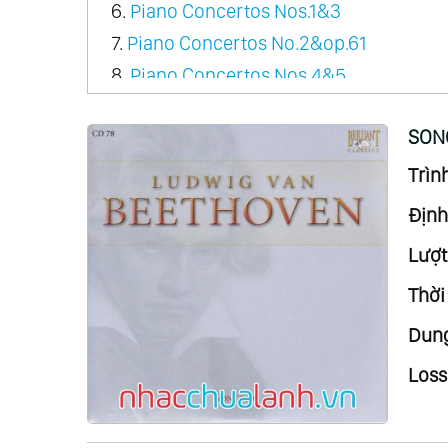
6.
Piano Concertos Nos.1&3
7.
Piano Concertos No.2&op.61
8.
Piano Concertos Nos.4&5
9.
Violin Concerto
SON
10.
Triple Concerto
11.
Overtures
Trình
12.
Orchestral Works - Organ Works
Định
13.
Dances Vol.1
Lượt
14.
Dances Vol.2
Thời
15.
Music For Wind Ensemble Vol.1
16.
Music For Wind Ensemble Vol.2
Dung
17.
Chamber Music For Flute Vol.1
Loss
18.
Chamber Music For Flute Vol.2
19.
Septet Op.20 & Sextet Op.81B