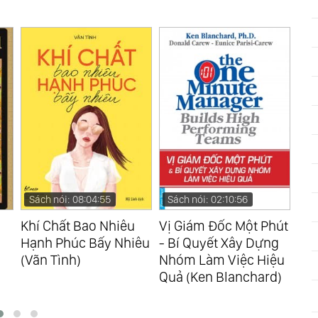
et Music Op.43
n
Sách nói: 02:10:56
Sách nói: 09:16:10
Sá
Vị Giám Đốc Một Phút
Trò Chuyện Với Vĩ
Sự 
êu
- Bí Quyết Xây Dựng
Nhân (Osho)
Cừu
Nhóm Làm Việc Hiệu
Quả (Ken Blanchard)
 In C Major Op.86