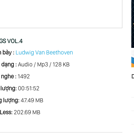
GS VOL.4
 bày :
Ludwig Van Beethoven
 dạng :
Audio / Mp3 / 128 KB
 nghe :
1492
 lượng:
00:51:52
 lượng:
47.49 MB
Less:
202.69 MB