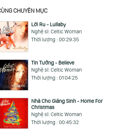
CÙNG CHUYÊN MỤC
Lời Ru - Lullaby
Nghệ sĩ: Celtic Woman
Thời lượng : 00:29:35
Tin Tưởng - Believe
Nghệ sĩ: Celtic Woman
Thời lượng : 01:04:25
Nhà Cho Giáng Sinh - Home For
:13:26
01:11:22
01:08:32
Christmas
phonies
Symphonies
Symphonies
Nghệ sĩ: Celtic Woman
.2&7 (Ludwig
Nos.6&8 (Ludwig
Nos.4&5 (Ludwig
(
Thời lượng : 00:45:32
 Beethoven)
Van Beethoven)
Van Beethoven)
B