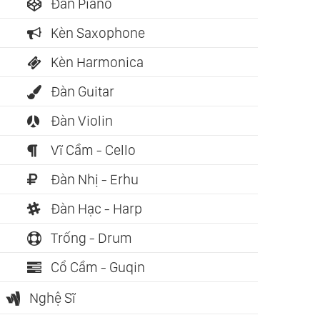
Đàn Piano
Kèn Saxophone
Kèn Harmonica
Đàn Guitar
Đàn Violin
Vĩ Cầm - Cello
Đàn Nhị - Erhu
ch nói: 10:17:58
Sách nói: 04:09:47
Sách nói: 0
Đàn Hạc - Harp
Im Lặng Của Bầy
Nóng Giận Là Bản
Bí Mật Tư 
Trống - Drum
 (Thomas Harris)
Năng, Tĩnh Lặng Là
Phú (T. Ha
Bản Lĩnh (Tống Mặc)
Cổ Cầm - Guqin
Nghệ Sĩ