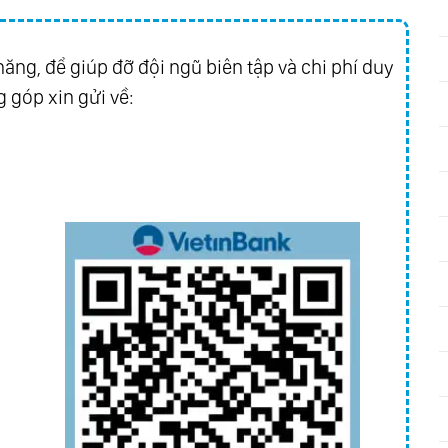
ăng, để giúp đỡ đội ngũ biên tập và chi phí duy
 góp xin gửi về:
n
lete
- Otto Klemperer
 Karajan
s Nos. 8&23