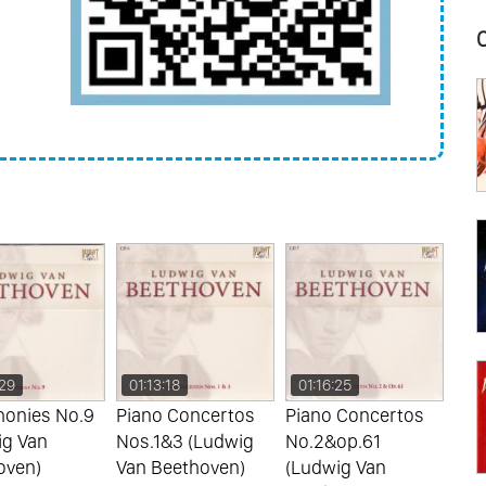
 Violin & Orchestra Nos.1&2
t
 Schnabel
alter Gieseking
on
Partita No. 2
no Trio No.1
rian String Quartet
18
01:16:25
01:17:21
01
 Concertos
Piano Concertos
Symphonies
Sym
&3 (Ludwig
No.2&op.61
Nos.1&3 (Ludwig
Nos
eethoven)
(Ludwig Van
Van Beethoven)
Van