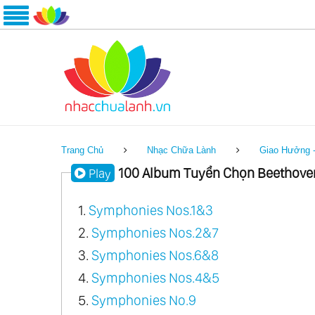
Trang Chủ
Nhạc Chữa Lành
Giao Hưởng 
100 Album Tuyển Chọn Beethove
Play
1.
Symphonies Nos.1&3
2.
Symphonies Nos.2&7
3.
Symphonies Nos.6&8
4.
Symphonies Nos.4&5
5.
Symphonies No.9