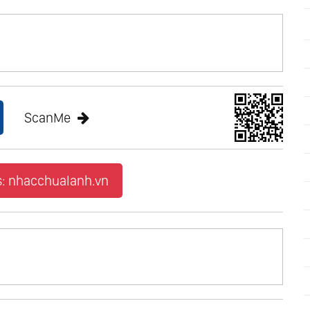
ata Op.17
 & Piano
ScanMe
s: nhacchualanh.vn