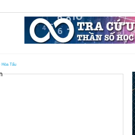
- Hòa Tấu
n