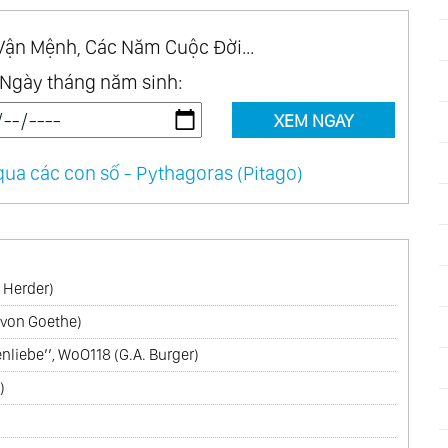
Vận Mệnh, Các Năm Cuộc Đời...
Ngày tháng năm sinh:
’serioso’
XEM NGAY
ua các con số - Pythagoras (Pitago)
 Herder)
 von Goethe)
nliebe’’, WoO118 (G.A. Burger)
)
 No.2
etique’, Op.14 No.1, Op.14 No.2