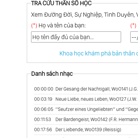
TRA CỨU THẦN SỐ HỌC
34.
String Trios Vol.2
35.
String Quartets Op.18 Nos.1&2
Xem Đường Đời, Sự Nghiệp, Tình Duyên, 
36.
String Quartets Op.18 Nos.3&4
(*)
Họ và tên của bạn:
(*)
37.
String Quartets Op.18 Nos.5&6; Op.95
38.
String Quartets Op.59 Nos.1&2
39.
String Quartets Op.74 & Op.131
Khoa học khám phá bản thân q
40.
String Quartets Op.127 & Op.135
41.
String Quartets Op.132 & Op.59 No.3
Danh sách nhạc
42.
String Quartet Op.130 & Grosse Fuge
00:00:00
Der Gesang der Nachtigall, WoO141 (J.G.
43.
String Ensembles Vol.1
00:03:19
Neue Liebe, neues Leben, WoO127 (J.W.
44.
String Ensembles Vol.2
00:06:05
’’Seufzer eines Ungeliebten’’ und ‘’Gege
45.
Piano Sonatas Op.2 Nos.1,2,3
00:11:53
Der Bardengeist, WoO142 (F.R. Hermann
46.
Piano Sonatas Op.7, Op.10 No.1, Op.10
00:17:56
Der Liebende, WoO139 (Reissig)
47.
Piano Sonatas Op.10 No.3, Op.13 ‘Path