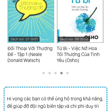
Sách nói: 06:35:56
Sách nói: 07:39:44
S
ng
Từ Bi - Việc Nở Hoa
Hành Trình Về
Mi
Tối Thượng Của Tình
Phương Đông
Số
Yêu (Osho)
(Nguyên Phong)
Hi vọng các bạn có thể ủng hộ trong khả năng,
để giúp đỡ đội ngũ biên tập và chi phí duy trì