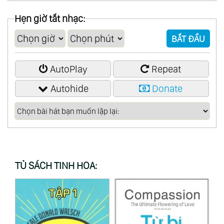
00:55:35
Keeper Of The Flame (Simon Cooper)
Hẹn giờ tắt nhạc:
00:59:33
All Over Blue (Depole)
BẮT ĐẦU
01:06:32
Indian Garden (Gleisberg)
01:12:09
Overture (Tom Vedvik)
AutoPlay
Repeat
01:15:52
Abo Daylight (Althea W.)
Autohide
Donate
TỦ SÁCH TINH HOA: