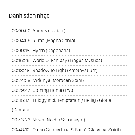
Danh sách nhạc
00:00:00
Aureus (Lesiem)
00:04:06
Ritmo (Magna Canta)
00:09:18
Hymn (Grigorians)
00:15:25
World Of Fantasy (Lingua Mystica)
00:18:48
Shadow To Light (Amethystium)
00:24:39
Midunya (Morocan Spirit)
00:29:47
Coming Home (TYA)
00:35:17
Trilogy incl. Temptation / Heilig / Gloria
(Cantara)
00:43:23
Never (Nacho Sotomayor)
00:48:10
Organ Concerto (J.S.Bach) (Classical Spirit)