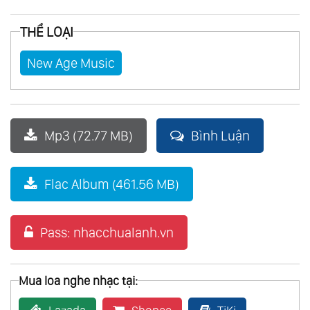
THỂ LOẠI
New Age Music
Mp3 (72.77 MB)
Bình Luận
Flac Album (461.56 MB)
Pass: nhacchualanh.vn
Mua loa nghe nhạc tại: