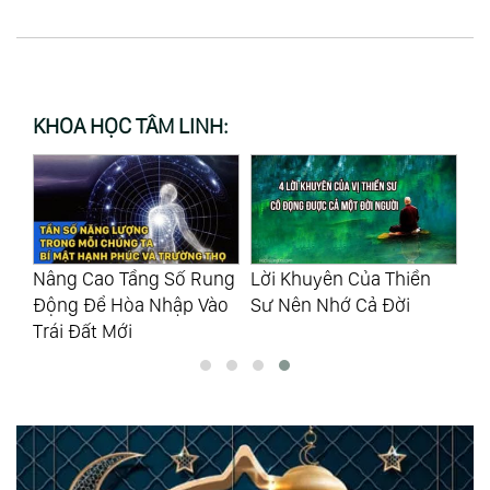
KHOA HỌC TÂM LINH:
Hiểu Và Thanh Tẩy Cân
Tự
ng
Lời Khuyên Của Thiền
Bằng Các Luân Xa Bằng
Tự
ào
Sư Nên Nhớ Cả Đời
Âm Thanh Om
N