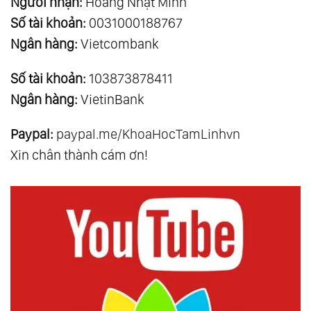
Người nhận:
Hoàng Nhật Minh
Số tài khoản:
0031000188767
Ngân hàng:
Vietcombank
Số tài khoản:
103873878411
Ngân hàng:
VietinBank
Paypal:
paypal.me/KhoaHocTamLinhvn
Xin chân thành cám ơn!