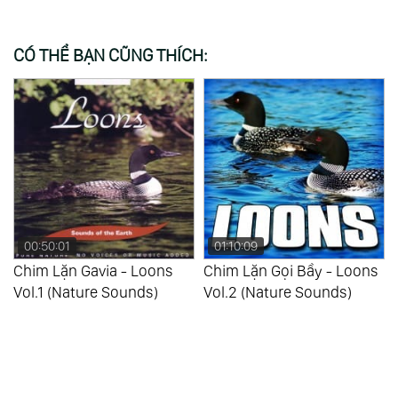
CÓ THỂ BẠN CŨNG THÍCH:
01:10:09
00:49:33
Chim Lặn Gọi Bầy - Loons
Tiếng Chim Buổi Sáng -
Vol.2 (Nature Sounds)
Morning Birds (David Sun)