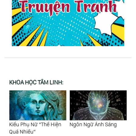
KHOA HỌC TÂM LINH:
Kiểu Phụ Nữ “Thể Hiện
Ngôn Ngữ Ánh Sáng
Th
Quá Nhiều”
Về