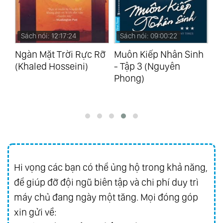
4
Sách nói: 09:00:22
Sách nói: 17:55:02
 Rực Rỡ
Muôn Kiếp Nhân Sinh
Bí Mật Của Những Bí
ni)
- Tập 3 (Nguyên
Mật - Tập 1: Bài Nói 
Phong)
Bí Mật Của Hoa Vàn
(Osho)
Hi vọng các bạn có thể ủng hộ trong khả năng,
để giúp đỡ đội ngũ biên tập và chi phí duy trì
máy chủ đang ngày một tăng. Mọi đóng góp
xin gửi về: