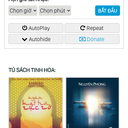
BẮT ĐẦU
AutoPlay
Repeat
Autohide
Donate
TỦ SÁCH TINH HOA: