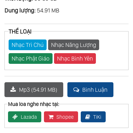
Dung lượng:
54.91 MB
THỂ LOẠI
Nhạc Trì Chú
Nhạc Năng Lượng
Nhạc Phật Giáo
Nhạc Bình Yên
Mp3 (54.91 MB)
Bình Luận
Mua loa nghe nhạc tại:
Lazada
Shopee
TiKi