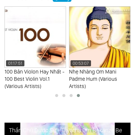
01:17:51
00:53:07
100 Bản Violon Hay Nhất -
Nhẹ Nhàng Om Mani
100 Best Violin Vol.1
Padme Hum (Various
(Various Artists)
Artists)
Thần Chú Dược Sư - Tayatha Om Bekanze Bekanz