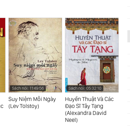
Sách nói: 11:49:56
Sách nói: 05:32:10
Sách
Suy Niệm Mỗi Ngày
Huyền Thuật Và Các
Đườn
c
(Lev Tolstoy)
Đạo Sĩ Tây Tạng
Mộng
(Alexandra David
Đạt)
Neel)