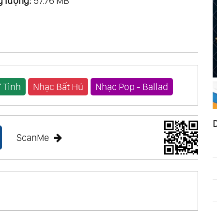
 lượng:
57.76 MB
 Tình
Nhạc Bất Hủ
Nhạc Pop - Ballad
ScanMe