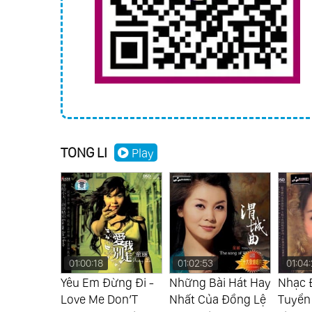
TONG LI
Play
01:00:18
01:02:53
01:04:
 Và Đàn
Yêu Em Đừng Đi -
Những Bài Hát Hay
Nhạc 
ialogue 11
Love Me Don’T
Nhất Của Đồng Lệ
Tuyển