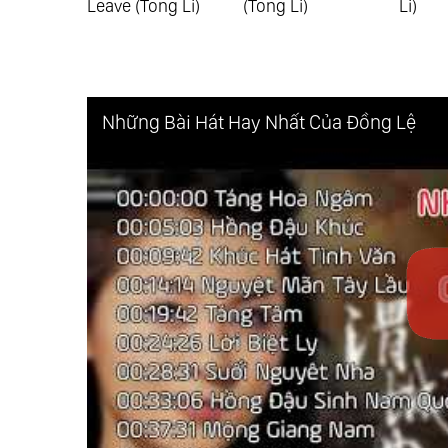
Leave (Tong Li)
(Tong Li)
Li)
Những Bài Hát Hay Nhất Của Đồng Lệ