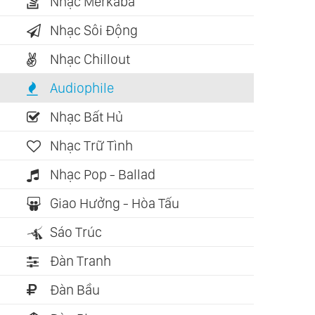
Nhạc Merkaba
Nhạc Sôi Động
Nhạc Chillout
Audiophile
Nhạc Bất Hủ
Nhạc Trữ Tình
Nhạc Pop - Ballad
Giao Hưởng - Hòa Tấu
 nói: 10:09:21
Sách nói: 07:27:59
Sách nói: 03:
Sáo Trúc
g Mây Trong Cõi
Đạo - Con Đường
Nghệ Thuật
 (Thích Hằng
Không Lối (Osho)
(Epictetus)
Đàn Tranh
Đàn Bầu