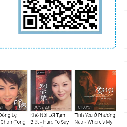
21
00:52:23
01:00:51
01
Đồng Lệ
Khó Nói Lời Tạm
Tình Yêu Ở Phương
Lựa
 Chọn (Tong
Biệt - Hard To Say
Nào - Where’s My
Tho