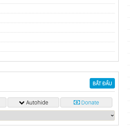
BẮT ĐẦU
Autohide
Donate