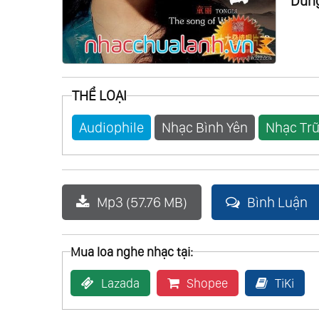
Dung
THỂ LOẠI
Audiophile
Nhạc Bình Yên
Nhạc Trữ
Mp3 (57.76 MB)
Bình Luận
Mua loa nghe nhạc tại:
Lazada
Shopee
TiKi