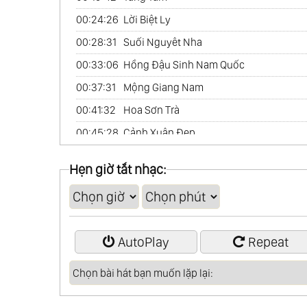
00:24:26
Lời Biệt Ly
00:28:31
Suối Nguyêt Nha
00:33:06
Hồng Đậu Sinh Nam Quốc
00:37:31
Mộng Giang Nam
00:41:32
Hoa Sơn Trà
00:45:28
Cảnh Xuân Đẹp
00:50:39
Đêm Trăng Sáng
Hẹn giờ tắt nhạc:
00:54:56
Trường Tương Y
00:59:07
Tường Vi Đỏ
AutoPlay
Repeat