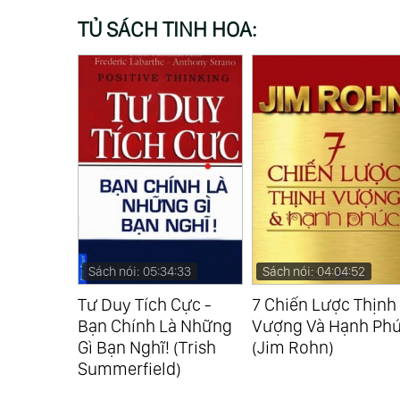
TỦ SÁCH TINH HOA:
23
Sách nói: 05:34:33
Sách nói: 04:04:52
ục Tiêu
Tư Duy Tích Cực -
7 Chiến Lược Thịnh
Bạn Chính Là Những
Vượng Và Hạnh Phú
Gì Bạn Nghĩ! (Trish
(Jim Rohn)
Summerfield)