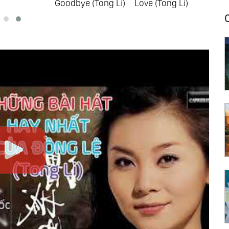
Goodbye (Tong Li)
Love (Tong Li)
Sel