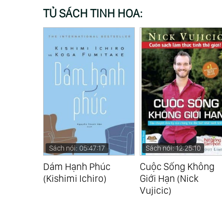
TỦ SÁCH TINH HOA:
:28
Sách nói: 05:47:17
Sách nói: 12:25:10
Năng Lực
Dám Hạnh Phúc
Cuộc Sống Không
hony
(Kishimi Ichiro)
Giới Hạn (Nick
Vujicic)