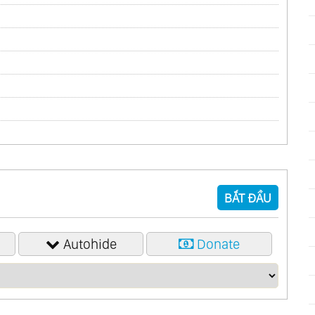
BẮT ĐẦU
Autohide
Donate