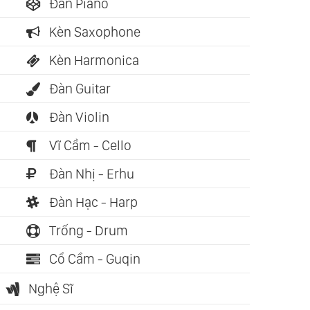
Đàn Piano
Kèn Saxophone
Kèn Harmonica
Đàn Guitar
Đàn Violin
Vĩ Cầm - Cello
Đàn Nhị - Erhu
Đàn Hạc - Harp
ch nói: 06:58:23
Sách nói: 07:34:24
Sách nói: 0
Trống - Drum
 Đi Là Còn Mãi
Chiến Thắng Con Quỷ
Cái Cười 
im Jamal)
Trong Bạn (Napoleon
Nhân (Ng
Cổ Cầm - Guqin
Hill)
Cần)
Nghệ Sĩ