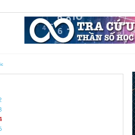
ic
2
3
4
5