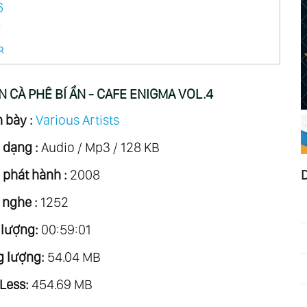
6
7
8
9
 CÀ PHÊ BÍ ẨN - CAFE ENIGMA VOL.4
.10
11
 bày :
Various Artists
.12
 dạng :
Audio / Mp3 / 128 KB
phát hành :
2008
 nghe :
1252
 lượng:
00:59:01
 lượng:
54.04 MB
Less:
454.69 MB