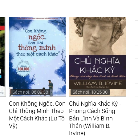
Sách nói: 06:09:38
Sách nói: 10:25:30
Sá
Con Không Ngốc, Con
Chủ Nghĩa Khắc Kỷ -
Cho
Chỉ Thông Minh Theo
Phong Cách Sống
(Az
Một Cách Khác (Lư Tô
Bản Lĩnh Và Bình
Vỹ)
Thản (William B.
Irvine)