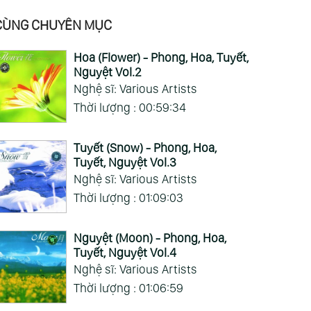
CÙNG CHUYÊN MỤC
Hoa (Flower) - Phong, Hoa, Tuyết,
Nguyệt Vol.2
Nghệ sĩ: Various Artists
Thời lượng : 00:59:34
Tuyết (Snow) - Phong, Hoa,
Tuyết, Nguyệt Vol.3
Nghệ sĩ: Various Artists
Thời lượng : 01:09:03
Nguyệt (Moon) - Phong, Hoa,
Tuyết, Nguyệt Vol.4
Nghệ sĩ: Various Artists
:17:51
00:53:07
00:26:36
Thời lượng : 01:06:59
 Bản Violon
Nhẹ Nhàng Om
Bát Nhã Tâm Kinh -
1