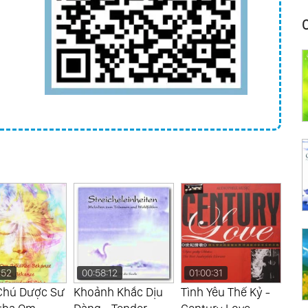
:52
00:58:12
01:00:31
01
Chú Dược Sư
Khoảnh Khắc Dịu
Tình Yêu Thế Kỷ -
100