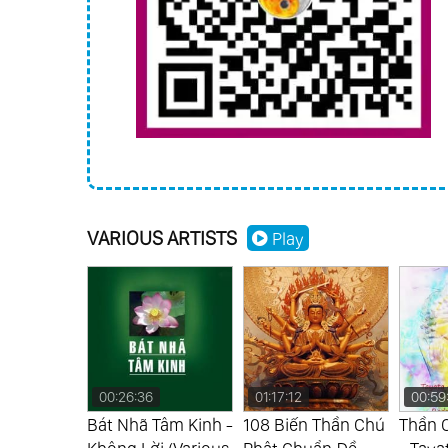
VARIOUS ARTISTS
Play
00:26:36
01:17:12
00:59
ng Om
Bát Nhã Tâm Kinh -
108 Biến Thần Chú
Thần 