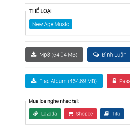
THỂ LOẠI
New Age Music
Mp3 (54.04 MB)
Bình Luận
Flac Album (454.69 MB)
Pass
Mua loa nghe nhạc tại:
Lazada
Shopee
TiKi