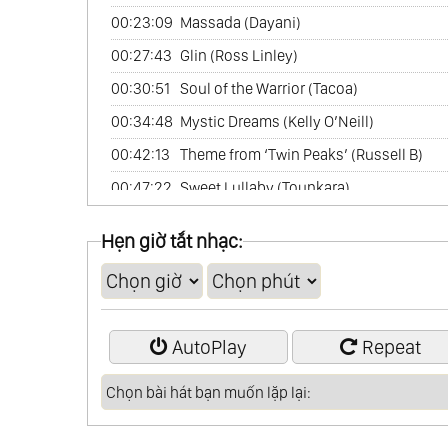
00:23:09
Massada (Dayani)
00:27:43
Glin (Ross Linley)
00:30:51
Soul of the Warrior (Tacoa)
00:34:48
Mystic Dreams (Kelly O’Neill)
00:42:13
Theme from ‘Twin Peaks’ (Russell B)
00:47:22
Sweet Lullaby (Tounkara)
00:51:19
Antilope Dance (Mburu)
Hẹn giờ tắt nhạc:
00:56:11
La Mer (Claudia Ponte)
AutoPlay
Repeat