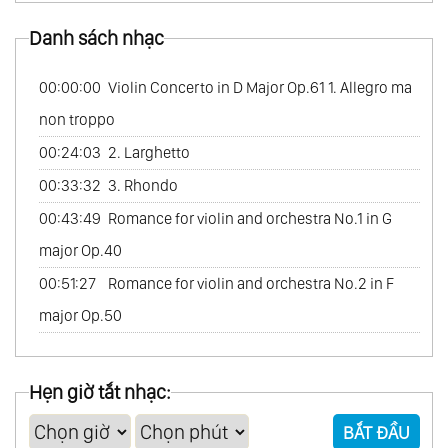
53.
Piano Sonatas Op.109, Op.110, Op.111
Danh sách nhạc
54.
Piano Variations Vol.1
00:00:00
Violin Concerto in D Major Op.61 1. Allegro ma
55.
Piano Variations Vol.2
non troppo
56.
Piano Variations Vol.3
00:24:03
2. Larghetto
57.
Piano Variations Vol.4
00:33:32
3. Rhondo
58.
Bagatelles
00:43:49
Romance for violin and orchestra No.1 in G
59.
Piano Works
major Op.40
60.
Piano Works 4-Hands
00:51:27
Romance for violin and orchestra No.2 in F
61.
Leonore Part 1
major Op.50
62.
Leonore Part 2
63.
Fidelio Part 1
64.
Fidelio Part 2
Hẹn giờ tắt nhạc:
65.
Egmont
BẮT ĐẦU
66.
Die Geschopfe Des Prometheus, Ballet