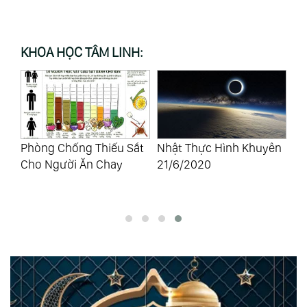
KHOA HỌC TÂM LINH:
ho
Phòng Chống Thiếu Sắt
Nhật Thực Hình Khuyên
Lu
Cho Người Ăn Chay
21/6/2020
Kh