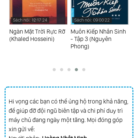
79.
Canons, Epigrams And Jokes
80.
Irish Songs Woo 152 & 153, Selection
Sách nói: 12:17:24
Sách nói: 09:00:22
S
81.
12 Irish Songs Woo 154 Complete
ng
Ngàn Mặt Trời Rực Rỡ
Muôn Kiếp Nhân Sinh
Bí
(Khaled Hosseini)
- Tập 3 (Nguyên
Mậ
82.
26 Welsh Songs Woo 155 Complete
Phong)
Bí
83.
Scottish Songs Woo 156 & 157, Complete
(O
84.
Scottish Songs Op. 108 & Woo 158-1
85.
Folksongs Woo 158-A-B-C
86.
Symphony No. 9 In D Minor Op.125
87.
Symphony No. 3, Leonore Overtures -
Otto Klemperer
Hi vọng các bạn có thể ủng hộ trong khả năng,
88.
Symphonies Nos.5 & 7 - Herbert Von
để giúp đỡ đội ngũ biên tập và chi phí duy trì
Karajan
máy chủ đang ngày một tăng. Mọi đóng góp
89.
Piano Concerto No.5 - Piano Sonatas Nos.
xin gửi về:
8&23