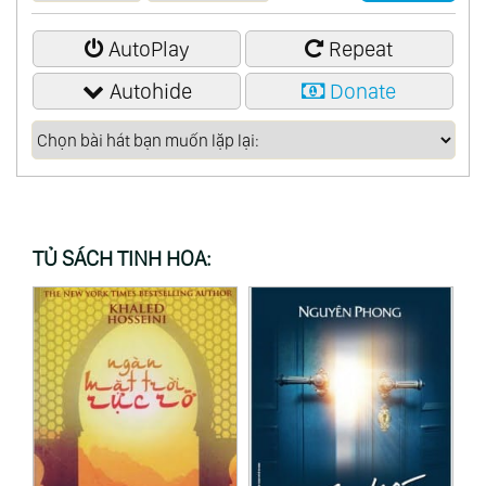
Music Op.43
AutoPlay
Repeat
67.
Die Ruinen Von Athen, Konig Stephan
Autohide
Donate
68.
Arias
69.
Cantatas Woo 87 & 88
70.
Der Glorreiche Augenblick Op.136
71.
Vocal Works
72.
Christus Am Olberge
TỦ SÁCH TINH HOA:
73.
Missa Solemnis D Major Op.123
74.
Missa Solemnis (Continuation); Mass In C
Major Op.86
75.
Songs Vol.1
76.
Songs Vol.2
77.
Songs Vol.3
78.
Songs Vol.4