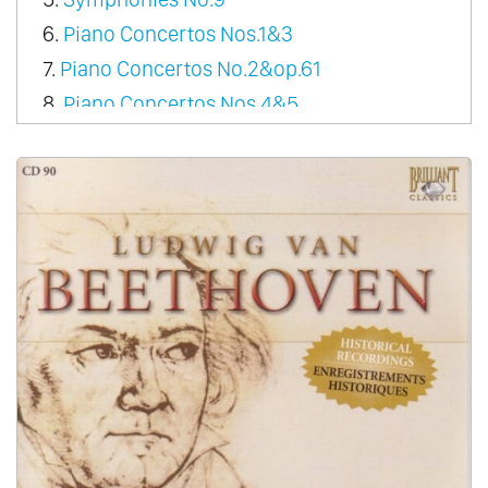
6.
Piano Concertos Nos.1&3
7.
Piano Concertos No.2&op.61
8.
Piano Concertos Nos.4&5
9.
Violin Concerto
10.
Triple Concerto
11.
Overtures
12.
Orchestral Works - Organ Works
13.
Dances Vol.1
14.
Dances Vol.2
15.
Music For Wind Ensemble Vol.1
16.
Music For Wind Ensemble Vol.2
17.
Chamber Music For Flute Vol.1
18.
Chamber Music For Flute Vol.2
19.
Septet Op.20 & Sextet Op.81B