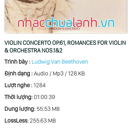
20.
Quintet Op.16 - Trio Op.11 - Horn Sonata
Op.17
21.
Trio Op.28; Duo Woo40
22.
Serenade Op.25, Works For Mandolin &
VIOLIN CONCERTO OP.61, ROMANCES FOR VIOLIN
Piano
& ORCHESTRA NOS.1&2
23.
Piano Quartets
Trình bày :
Ludwig Van Beethoven
24.
Piano Trios Vol.1
Định dạng :
Audio / Mp3 / 128 KB
25.
Piano Trios Vol.2
26.
Piano Trios Vol.3
Lượt nghe :
1284
27.
Piano Trios Vol.4
Thời lượng:
01:00:39
28.
Cello Sonatas Vol.1
Dung lượng:
55.53 MB
29.
Cello Sonatas Vol.2
LossLess:
255.63 MB
30.
Violin Sonatas Vol.1
31.
Violin Sonatas Vol.2