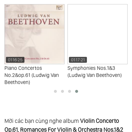
String Quartet
99.
Fidelio (Act 1) - W. Furtwagler
100.
Fidelio (Act 2) - W. Furtwagler
01:16:25
01:17:21
Piano Concertos
Symphonies Nos.1&3
No.2&op.61 (Ludwig Van
(Ludwig Van Beethoven)
Beethoven)
Mời các bạn cùng nghe album
Violin Concerto
Op.61, Romances For Violin & Orchestra Nos.1&2