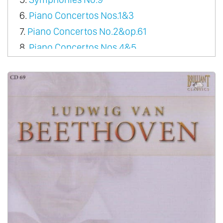
6.
Piano Concertos Nos.1&3
7.
Piano Concertos No.2&op.61
8.
Piano Concertos Nos.4&5
9.
Violin Concerto
10.
Triple Concerto
11.
Overtures
12.
Orchestral Works - Organ Works
13.
Dances Vol.1
14.
Dances Vol.2
15.
Music For Wind Ensemble Vol.1
16.
Music For Wind Ensemble Vol.2
17.
Chamber Music For Flute Vol.1
18.
Chamber Music For Flute Vol.2
19.
Septet Op.20 & Sextet Op.81B