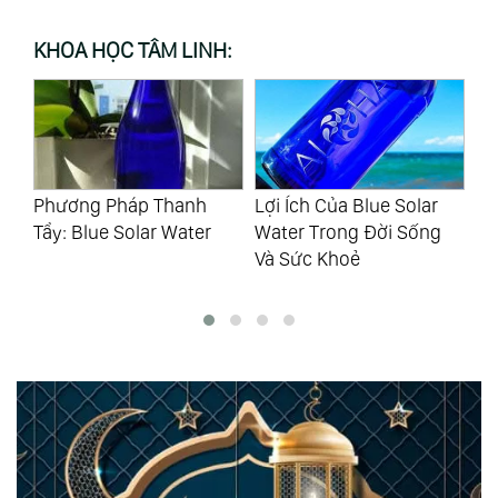
KHOA HỌC TÂM LINH:
Lợi Ích Của Blue Solar
Làm Sao Để Vượt Qua
Ph
Water Trong Đời Sống
Sự Hỗn Loạn Hiện Nay
Là
Và Sức Khoẻ
Ha
Th