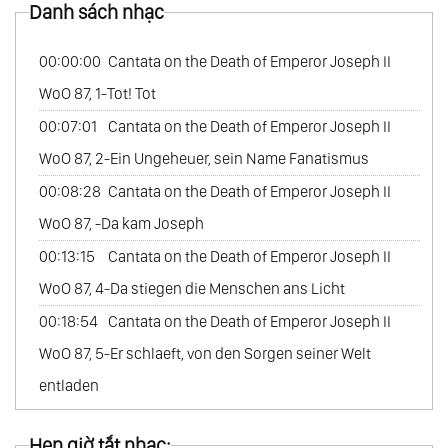
Danh sách nhạc
53.
Piano Sonatas Op.109, Op.110, Op.111
54.
Piano Variations Vol.1
00:00:00
Cantata on the Death of Emperor Joseph II
55.
Piano Variations Vol.2
WoO 87, 1-Tot! Tot
56.
Piano Variations Vol.3
00:07:01
Cantata on the Death of Emperor Joseph II
57.
Piano Variations Vol.4
WoO 87, 2-Ein Ungeheuer, sein Name Fanatismus
58.
Bagatelles
00:08:28
Cantata on the Death of Emperor Joseph II
59.
Piano Works
WoO 87, -Da kam Joseph
60.
Piano Works 4-Hands
00:13:15
Cantata on the Death of Emperor Joseph II
61.
Leonore Part 1
WoO 87, 4-Da stiegen die Menschen ans Licht
62.
Leonore Part 2
00:18:54
Cantata on the Death of Emperor Joseph II
63.
Fidelio Part 1
WoO 87, 5-Er schlaeft, von den Sorgen seiner Welt
64.
Fidelio Part 2
entladen
65.
Egmont
00:21:49
Cantata on the Death of Emperor Joseph II
Hẹn giờ tắt nhạc:
66.
Die Geschopfe Des Prometheus, Ballet