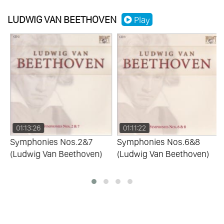
String Quartet
LUDWIG VAN BEETHOVEN
Play
99.
Fidelio (Act 1) - W. Furtwagler
100.
Fidelio (Act 2) - W. Furtwagler
01:13:26
01:11:22
Symphonies Nos.2&7
Symphonies Nos.6&8
(Ludwig Van Beethoven)
(Ludwig Van Beethoven)