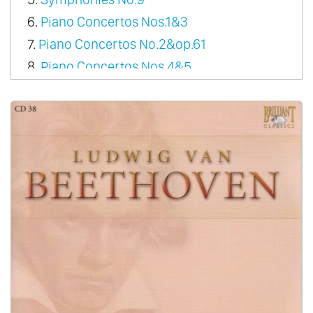
6.
Piano Concertos Nos.1&3
7.
Piano Concertos No.2&op.61
8.
Piano Concertos Nos.4&5
9.
Violin Concerto
10.
Triple Concerto
11.
Overtures
12.
Orchestral Works - Organ Works
13.
Dances Vol.1
14.
Dances Vol.2
15.
Music For Wind Ensemble Vol.1
16.
Music For Wind Ensemble Vol.2
17.
Chamber Music For Flute Vol.1
18.
Chamber Music For Flute Vol.2
19.
Septet Op.20 & Sextet Op.81B