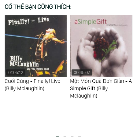
CÓ THỂ BẠN CŨNG THÍCH:
01:05:12
00:45:07
Cuối Cùng - Finally! Live
Một Món Quà Đơn Giản - A
(Billy Mclaughlin)
Simple Gift (Billy
Mclaughlin)