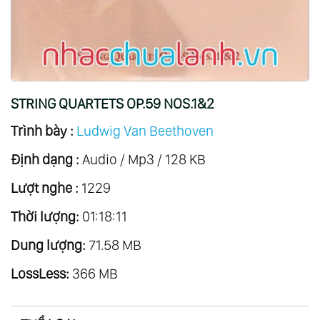
20.
Quintet Op.16 - Trio Op.11 - Horn Sonata
Op.17
21.
Trio Op.28; Duo Woo40
22.
Serenade Op.25, Works For Mandolin &
STRING QUARTETS OP.59 NOS.1&2
Piano
Trình bày :
Ludwig Van Beethoven
23.
Piano Quartets
Định dạng :
24.
Piano Trios Vol.1
Audio / Mp3 / 128 KB
25.
Piano Trios Vol.2
Lượt nghe :
1229
26.
Piano Trios Vol.3
Thời lượng:
01:18:11
27.
Piano Trios Vol.4
Dung lượng:
71.58 MB
28.
Cello Sonatas Vol.1
LossLess:
29.
Cello Sonatas Vol.2
366 MB
30.
Violin Sonatas Vol.1
31.
Violin Sonatas Vol.2