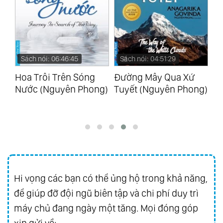
79.
Canons, Epigrams And Jokes
80.
Irish Songs Woo 152 & 153, Selection
81.
12 Irish Songs Woo 154 Complete
Sách nói: 06:46:45
Sách nói: 04:51:29
S
82.
26 Welsh Songs Woo 155 Complete
i
Hoa Trôi Trên Sóng
Đường Mây Qua Xứ
Bí
83.
Scottish Songs Woo 156 & 157, Complete
g)
Nước (Nguyên Phong)
Tuyết (Nguyên Phong)
(M
84.
Scottish Songs Op. 108 & Woo 158-1
85.
Folksongs Woo 158-A-B-C
86.
Symphony No. 9 In D Minor Op.125
87.
Symphony No. 3, Leonore Overtures -
Otto Klemperer
88.
Symphonies Nos.5 & 7 - Herbert Von
Hi vọng các bạn có thể ủng hộ trong khả năng,
Karajan
để giúp đỡ đội ngũ biên tập và chi phí duy trì
89.
Piano Concerto No.5 - Piano Sonatas Nos.
máy chủ đang ngày một tăng. Mọi đóng góp
8&23