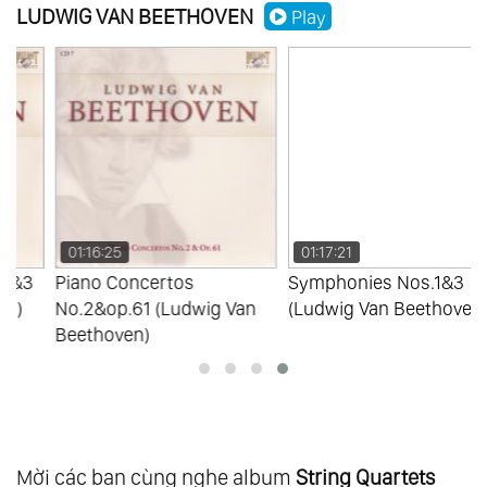
LUDWIG VAN BEETHOVEN
Play
String Quartet
99.
Fidelio (Act 1) - W. Furtwagler
100.
Fidelio (Act 2) - W. Furtwagler
01:16:25
01:17:21
Piano Concertos
Symphonies Nos.1&3
No.2&op.61 (Ludwig Van
(Ludwig Van Beethoven)
Beethoven)
Mời các bạn cùng nghe album
String Quartets