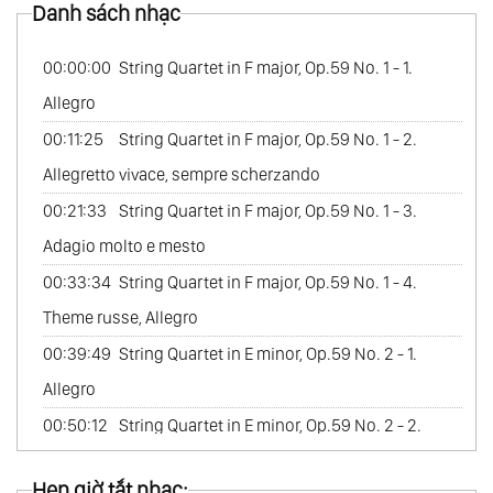
Danh sách nhạc
53.
Piano Sonatas Op.109, Op.110, Op.111
54.
Piano Variations Vol.1
00:00:00
String Quartet in F major, Op.59 No. 1 - 1.
55.
Piano Variations Vol.2
Allegro
56.
Piano Variations Vol.3
00:11:25
String Quartet in F major, Op.59 No. 1 - 2.
57.
Piano Variations Vol.4
Allegretto vivace, sempre scherzando
58.
Bagatelles
00:21:33
String Quartet in F major, Op.59 No. 1 - 3.
59.
Piano Works
Adagio molto e mesto
60.
Piano Works 4-Hands
00:33:34
String Quartet in F major, Op.59 No. 1 - 4.
61.
Leonore Part 1
Theme russe, Allegro
62.
Leonore Part 2
00:39:49
String Quartet in E minor, Op.59 No. 2 - 1.
63.
Fidelio Part 1
Allegro
64.
Fidelio Part 2
00:50:12
String Quartet in E minor, Op.59 No. 2 - 2.
65.
Egmont
Molto adagio
Hẹn giờ tắt nhạc:
66.
Die Geschopfe Des Prometheus, Ballet