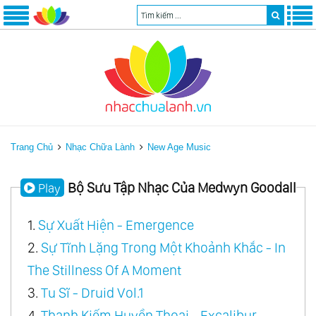
Trang Chủ
Nhạc Chữa Lành
New Age Music
Bộ Sưu Tập Nhạc Của Medwyn Goodall
Play
1.
Sự Xuất Hiện - Emergence
2.
Sự Tĩnh Lặng Trong Một Khoảnh Khắc - In
The Stillness Of A Moment
3.
Tu Sĩ - Druid Vol.1
4.
Thanh Kiếm Huyền Thoại - Excalibur