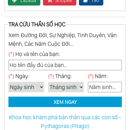
Lazada
Shopee
TiKi
34.
Chữa Lành Tâm Trí Cơ Thể Và Tâm Hồn -
Reflexology The Mind Body And Soul Series
TRA CỨU THẦN SỐ HỌC
35.
Giấc Ngủ Trưa - Siesta
Xem Đường Đời, Sự Nghiệp, Tình Duyên, Vận
36.
Cuộn - The Scroll
Mệnh, Các Năm Cuộc Đời...
37.
Túi Ngủ - Anam Cara
(*)
Họ và tên của bạn:
38.
Thiền Định Và Hiệu Ứng - Meditation And
Visualisation
39.
Vượt Thời Gian - Timeless
(*)
Ngày:
(*)
Tháng:
(*)
Năm:
40.
Tuyết Của Kilimanjaro - Snows Of
Kilimanjaro
41.
Biên Niên Sử - Chronicles
XEM NGAY
42.
Nhịp Điệu Của Người Xưa - Rytthm Of The
Khoa học khám phá bản thân qua các con số -
Acients
Pythagoras (Pitago)
43.
Cát San Hô - Coral Sand