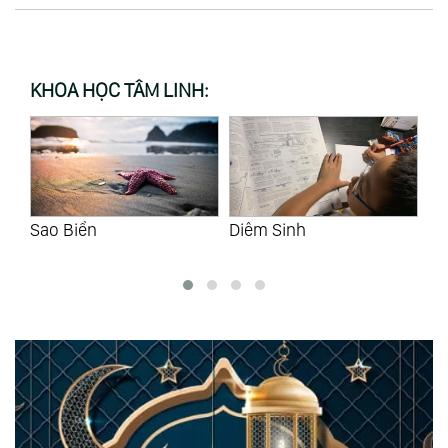
KHOA HỌC TÂM LINH:
Sao Biển
Diêm Sinh
Kh