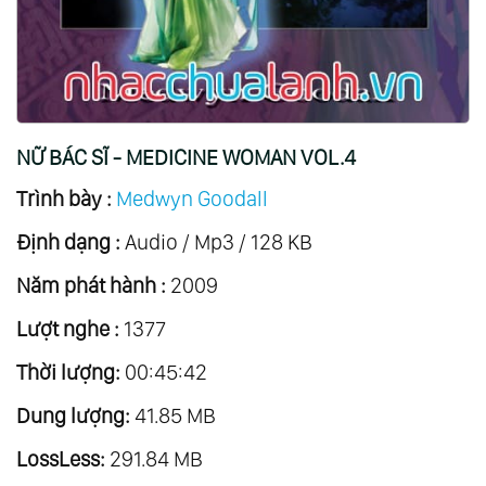
15.
Tintagel, Lâu Đài Của Arthur - Tintagel,
Castle Of Arthur
16.
Alcazar, Ngọn Lửa Đam Mê - Alcazar,
Flame Of Passion
NỮ BÁC SĨ - MEDICINE WOMAN VOL.4
17.
Tinh Thần Người Giám Hộ - Guardian Spirit
Trình bày :
Medwyn Goodall
18.
Vua Pháp Sư - King Shaman
Định dạng :
19.
Nữ Thần Mặt Trăng - Moon Goddess Vol.1
Audio / Mp3 / 128 KB
20.
Nữ Hoàng Của Công Bình Guinevere - The
Năm phát hành :
2009
Fair Queen Guinevere
Lượt nghe :
1377
21.
Món Quà Của Excalibur - The Gift Of
Thời lượng:
00:45:42
Excalibur
Dung lượng:
22.
Nhiệm Vụ Chén Thánh - The Grail Quest
41.85 MB
23.
Nơi Thiên Thần Bước Đi - Where Angels
LossLess:
291.84 MB
Tread