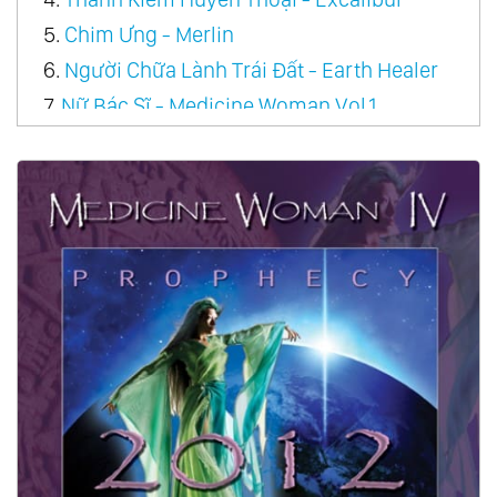
5.
Chim Ưng - Merlin
6.
Người Chữa Lành Trái Đất - Earth Healer
7.
Nữ Bác Sĩ - Medicine Woman Vol.1
8.
Con Đường Của Cá Heo - The Way Of The
Dolphin
9.
Đại Thần - Great Spirit
10.
Vương Quốc Của Thần Mặt Trời - Kingdom
Of The Sun God
11.
Nữ Thần Từ Biển - Goddess From The Sea
12.
Nazca, Vùng Đất Của Người Inca - Nazca,
Land Of The Incas
13.
Đại Bàng Thần - Eagle Spirit
14.
Giấc Mộng Vàng Mãi Mãi - Golden Dreams
Forever