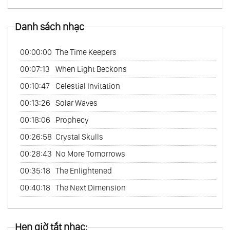
44.
Mắt Sói - Eye Of The Wolf
Danh sách nhạc
45.
Vua Arthur - King Arthur Vol.1
46.
Vua Arthur - King Arthur Vol.2
00:00:00
The Time Keepers
47.
Vua Arthur - King Arthur Vol.3
00:07:13
When Light Beckons
48.
Vùng Đất Của Người Inca - Land Of The
00:10:47
Celestial Invitation
Inca
00:13:26
Solar Waves
49.
Nhạc Chọn Lọc Của Medwyn Goodall -
00:18:06
Prophecy
The Selected Music Of Medwyn Goodall
00:26:58
Crystal Skulls
50.
Thuốc Thiêng Liêng - Sacred Medicine
00:28:43
No More Tomorrows
51.
Nữ Bác Sĩ - Medicine Woman Vol.3
00:35:18
The Enlightened
52.
Vườn Cây Cảnh - Bonsai Garden
00:40:18
The Next Dimension
53.
Vương Quốc Bộ Lạc - Tribal Nation
54.
Gió Xuyên Thái Bình Dương - Winds
Hẹn giờ tắt nhạc:
Across The Pacific