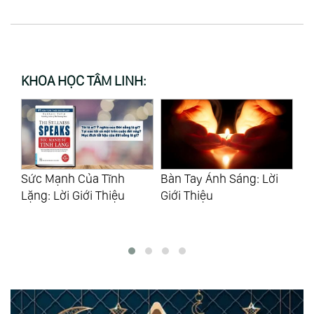
KHOA HỌC TÂM LINH:
Bàn Tay Ánh Sáng: Lời
Lời Ngỏ Từ Cõi Tâm Linh:
Gi
Giới Thiệu
Lời Tựa
Đá