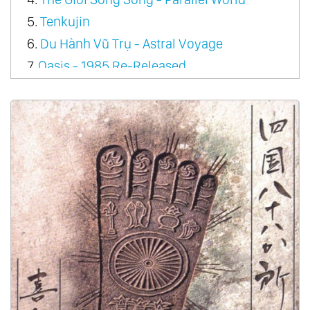
5.
Tenkujin
6.
Du Hành Vũ Trụ - Astral Voyage
7.
Oasis - 1985 Re-Released
8.
Trực Tiếp Kỹ Thuật Số - In Person Digital
9.
Con Đường Tơ Lụa - Silk Road Suite
10.
Con Đường Tơ Lụa - Silk Road Vol.1
11.
Con Đường Tơ Lụa - Silk Road Vol.2
12.
Con Đường Tơ Lụa - Silk Road Vol.3
13.
Con Đường Tơ Lụa - Silk Road Vol.4
14.
Hay Nhất Của Kitaro - The Best Of Kitaro
Vol.1
15.
Ki
16.
Nữ Hoàng Thiên Niên Kỷ - Queen
Millennia