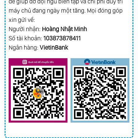
để giúp đỡ đội ngũ biên tập và chi phí duy trì
máy chủ đang ngày một tăng. Mọi đóng góp
xin gửi về:
Người nhận:
Hoàng Nhật Minh
Số tài khoản:
103873878411
Ngân hàng:
VietinBank