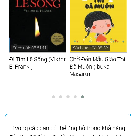
Sách nói: 04:38:32
Sách nói: 01:09:18
S
tor
Chờ Đến Mẫu Giáo Thì
Bài Học Diệu Kỳ Từ
Ch
Đã Muộn (Ibuka
Chiếc Xe Rác (David J.
(S
Masaru)
Pollay)
Hi vọng các bạn có thể ủng hộ trong khả năng,