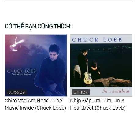
CÓ THỂ BẠN CŨNG THÍCH:
01:11:37
01:00:59
Nhịp Đập Trái Tim - In A
Lắng Nghe - Listen (Chuck
)
Heartbeat (Chuck Loeb)
Loeb)