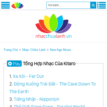
Trang Chủ
Nhạc Chữa Lành
New Age Music
Tổng Hợp Nhạc Của Kitaro
Play
1.
Xa Xôi - Far Out
2.
Động Xuống Trái Đất - The Cave Down To
The Earth
3.
Tiếng Nhật - Nipponjin
4.
Thế Giới Song Song - Parallel World