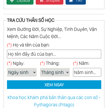
Lazada
Shopee
TiKi
Collection
39.
Cổ Xưa - Ancient
TRA CỨU THẦN SỐ HỌC
40.
Con Đường Tơ Lụa - Best Of Silk Road
Xem Đường Đời, Sự Nghiệp, Tình Duyên, Vận
41.
Hành Trình Thiêng Liêng Của Ku-Kai -
Mệnh, Các Năm Cuộc Đời...
Sacred Journey Of Ku-Kai Vol.1
(*)
Họ và tên của bạn:
42.
Hành Trình Thiêng Liêng Của Ku-Kai -
Sacred Journey Of Ku-Kai Vol.2
43.
Hành Trình Thiêng Liêng Của Ku-Kai -
(*)
Ngày:
(*)
Tháng:
(*)
Năm:
Sacred Journey Of Ku-Kai Vol.3
44.
Hành Trình Thiêng Liêng Của Ku-Kai -
Sacred Journey Of Ku-Kai Vol.4
XEM NGAY
45.
Ninja Scroll
Khoa học khám phá bản thân qua các con số -
46.
Vườn Tâm Linh - Spiritual Garden
Pythagoras (Pitago)
47.
Kitaro Chủ Lực - The Essential Kitaro