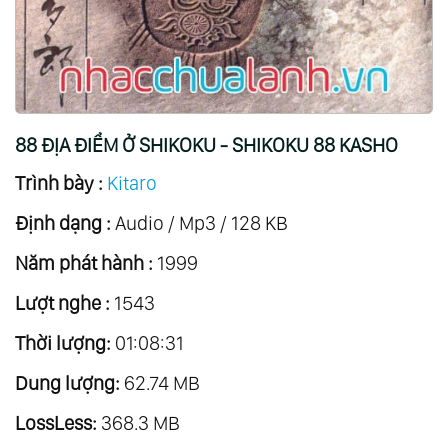
17.
Đám Mây Bạc - Silver Cloud
18.
Sống Ở Châu Á - Live In Asia
19.
Hướng Tây - Towards The West
20.
Ánh Sáng Của Thần Khí - The Light Of The
88 ĐỊA ĐIỂM Ở SHIKOKU - SHIKOKU 88 KASHO
Spirit
Trình bày :
Kitaro
21.
Mười Năm - Ten Years Vol.1
Định dạng :
22.
Mười Năm - Ten Years Vol.2
Audio / Mp3 / 128 KB
23.
Kojiki
Năm phát hành :
1999
24.
Mơ - Dream
Lượt nghe :
1543
25.
Trời Và Đất - Heaven And Earth
Thời lượng:
01:08:31
26.
Một Buổi Tối Mê Hoặc - An Enchanted
Dung lượng:
Evening
62.74 MB
27.
Hòa Bình Trên Trái Đất - Peace Of Earth
LossLess:
368.3 MB
28.
Thế Giới Âm Nhạc Của Kitaro - Kitaro’s