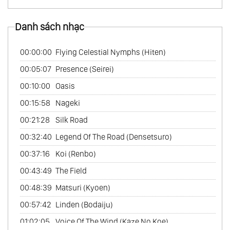
48.
Chuyện Phiếm - Tenku
Danh sách nhạc
49.
Sống Ở Mỹ - Live In America
50.
Hành Trình Xa Xưa - An Ancient Journey
00:00:00
Flying Celestial Nymphs (Hiten)
Vol.1
00:05:07
Presence (Seirei)
51.
Hành Trình Xa Xưa - An Ancient Journey
00:10:00
Oasis
Vol.2
00:15:58
Nageki
52.
Cafe Châu Á - Asian Cafe
00:21:28
Silk Road
53.
Ấn Tượng Về Hồ Tây - Impressions Of The
00:32:40
Legend Of The Road (Densetsuro)
West Lake
00:37:16
Koi (Renbo)
54.
Đề Cử Giải Grammy - Grammy Nominated
00:43:49
The Field
55.
Nhạc Phẩm Hay Nhất Của Kitaro - Best Of
00:48:39
Matsuri (Kyoen)
Kitaro Vol.1
00:57:42
Linden (Bodaiju)
56.
Nhạc Phẩm Hay Nhất Của Kitaro - Best Of
01:02:05
Voice Of The Wind (Kaze No Koe)
Kitaro Vol.2