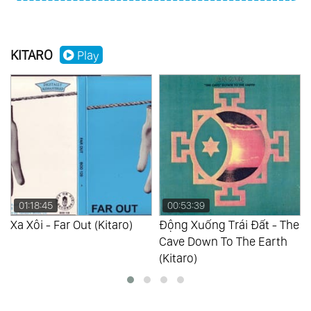
KITARO
Play
01:18:45
00:53:39
Xa Xôi - Far Out (Kitaro)
Động Xuống Trái Đất - The
Cave Down To The Earth
(Kitaro)