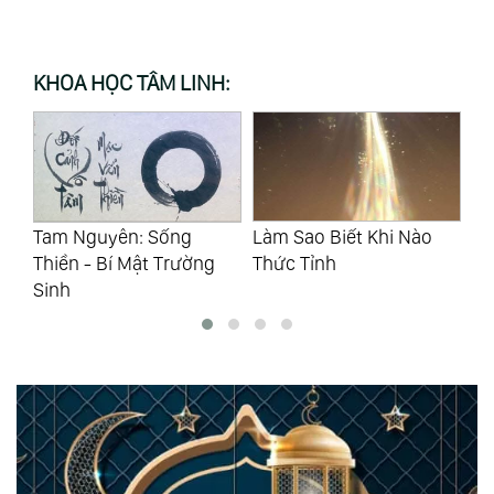
KHOA HỌC TÂM LINH:
n: Sống
Làm Sao Biết Khi Nào
Khi Im Lặng Bạn 
 Mật Trường
Thức Tỉnh
Giao Cảm