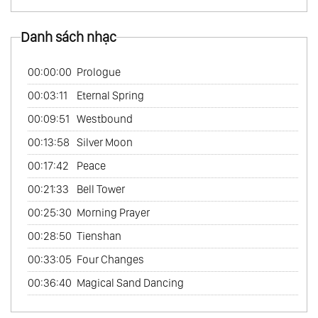
48.
Chuyện Phiếm - Tenku
Danh sách nhạc
49.
Sống Ở Mỹ - Live In America
50.
Hành Trình Xa Xưa - An Ancient Journey
00:00:00
Prologue
Vol.1
00:03:11
Eternal Spring
51.
Hành Trình Xa Xưa - An Ancient Journey
00:09:51
Westbound
Vol.2
00:13:58
Silver Moon
52.
Cafe Châu Á - Asian Cafe
00:17:42
Peace
53.
Ấn Tượng Về Hồ Tây - Impressions Of The
00:21:33
Bell Tower
West Lake
00:25:30
Morning Prayer
54.
Đề Cử Giải Grammy - Grammy Nominated
00:28:50
Tienshan
55.
Nhạc Phẩm Hay Nhất Của Kitaro - Best Of
00:33:05
Four Changes
Kitaro Vol.1
00:36:40
Magical Sand Dancing
56.
Nhạc Phẩm Hay Nhất Của Kitaro - Best Of
Kitaro Vol.2