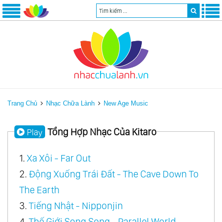
Trang Chủ
Nhạc Chữa Lành
New Age Music
Tổng Hợp Nhạc Của Kitaro
Play
1.
Xa Xôi - Far Out
2.
Động Xuống Trái Đất - The Cave Down To
The Earth
3.
Tiếng Nhật - Nipponjin
4.
Thế Giới Song Song - Parallel World