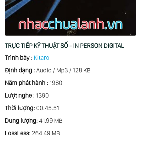
17.
Đám Mây Bạc - Silver Cloud
18.
Sống Ở Châu Á - Live In Asia
19.
Hướng Tây - Towards The West
20.
Ánh Sáng Của Thần Khí - The Light Of The
TRỰC TIẾP KỸ THUẬT SỐ - IN PERSON DIGITAL
Spirit
Trình bày :
Kitaro
21.
Mười Năm - Ten Years Vol.1
Định dạng :
22.
Mười Năm - Ten Years Vol.2
Audio / Mp3 / 128 KB
23.
Kojiki
Năm phát hành :
1980
24.
Mơ - Dream
Lượt nghe :
1390
25.
Trời Và Đất - Heaven And Earth
Thời lượng:
00:45:51
26.
Một Buổi Tối Mê Hoặc - An Enchanted
Dung lượng:
Evening
41.99 MB
27.
Hòa Bình Trên Trái Đất - Peace Of Earth
LossLess:
264.49 MB
28.
Thế Giới Âm Nhạc Của Kitaro - Kitaro’s