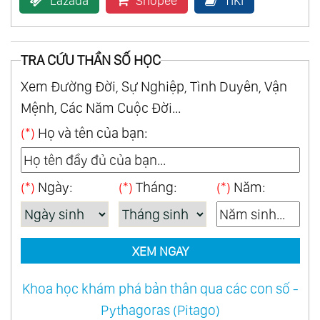
Lazada
Shopee
TiKi
Collection
39.
Cổ Xưa - Ancient
TRA CỨU THẦN SỐ HỌC
40.
Con Đường Tơ Lụa - Best Of Silk Road
Xem Đường Đời, Sự Nghiệp, Tình Duyên, Vận
41.
Hành Trình Thiêng Liêng Của Ku-Kai -
Mệnh, Các Năm Cuộc Đời...
Sacred Journey Of Ku-Kai Vol.1
(*)
Họ và tên của bạn:
42.
Hành Trình Thiêng Liêng Của Ku-Kai -
Sacred Journey Of Ku-Kai Vol.2
43.
Hành Trình Thiêng Liêng Của Ku-Kai -
(*)
Ngày:
(*)
Tháng:
(*)
Năm:
Sacred Journey Of Ku-Kai Vol.3
44.
Hành Trình Thiêng Liêng Của Ku-Kai -
Sacred Journey Of Ku-Kai Vol.4
XEM NGAY
45.
Ninja Scroll
Khoa học khám phá bản thân qua các con số -
46.
Vườn Tâm Linh - Spiritual Garden
Pythagoras (Pitago)
47.
Kitaro Chủ Lực - The Essential Kitaro