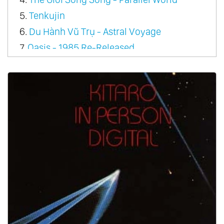
5.
Tenkujin
6.
Du Hành Vũ Trụ - Astral Voyage
7.
Oasis - 1985 Re-Released
8.
Trực Tiếp Kỹ Thuật Số - In Person Digital
9.
Con Đường Tơ Lụa - Silk Road Suite
10.
Con Đường Tơ Lụa - Silk Road Vol.1
11.
Con Đường Tơ Lụa - Silk Road Vol.2
12.
Con Đường Tơ Lụa - Silk Road Vol.3
13.
Con Đường Tơ Lụa - Silk Road Vol.4
14.
Hay Nhất Của Kitaro - The Best Of Kitaro
Vol.1
15.
Ki
16.
Nữ Hoàng Thiên Niên Kỷ - Queen
Millennia