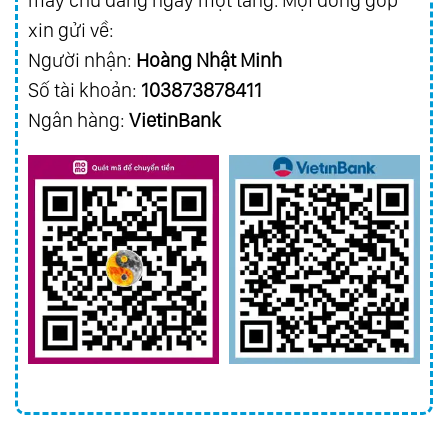
máy chủ đang ngày một tăng. Mọi đóng góp
xin gửi về:
Người nhận:
Hoàng Nhật Minh
Số tài khoản:
103873878411
Ngân hàng:
VietinBank