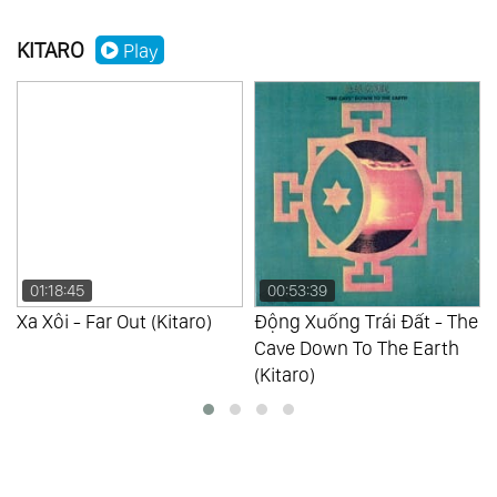
KITARO
Play
01:18:45
00:53:39
Xa Xôi - Far Out (Kitaro)
Động Xuống Trái Đất - The
Cave Down To The Earth
(Kitaro)