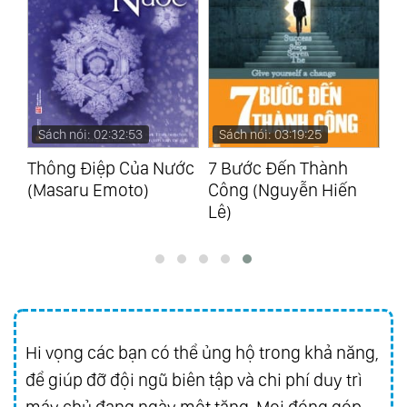
Sách nói: 03:19:25
Sách nói: 02:19:34
ước
7 Bước Đến Thành
Bốn Thỏa Ước (Don
N
Công (Nguyễn Hiến
Miguel Ruiz)
C
Lê)
(
Hi vọng các bạn có thể ủng hộ trong khả năng,
để giúp đỡ đội ngũ biên tập và chi phí duy trì