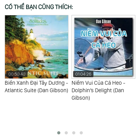
CÓ THỂ BẠN CŨNG THÍCH:
01:04:26
01:11:18
Dương -
Niềm Vui Của Cá Heo -
Cd Trình Diễn -
 Gibson)
Dolphin’s Delight (Dan
Demonstration Cd (D
Gibson)
Gibson)