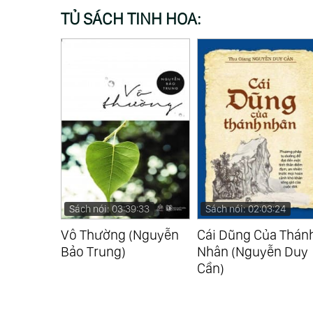
TỦ SÁCH TINH HOA:
:42
Sách nói: 03:39:33
Sách nói: 02:03:24
h Và
Vô Thường (Nguyễn
Cái Dũng Của Thán
l
Bảo Trung)
Nhân (Nguyễn Duy
Cần)