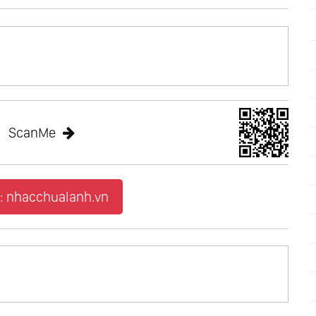
 The Spirit
ScanMe
d Evening
rth
’s World Of Music
: nhacchualanh.vn
rs
tic Ballads