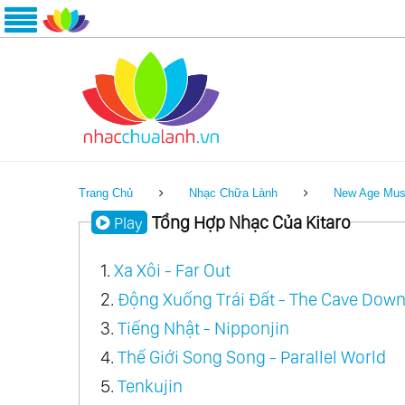
Trang Chủ
Nhạc Chữa Lành
New Age Mus
Tổng Hợp Nhạc Của Kitaro
Play
1.
Xa Xôi - Far Out
2.
Động Xuống Trái Đất - The Cave Down
3.
Tiếng Nhật - Nipponjin
4.
Thế Giới Song Song - Parallel World
5.
Tenkujin