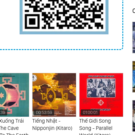
:59
01:00:01
00:34:37
00
Nhật -
Thế Giới Song
Tenkujin (Kitaro)
Du 
jin (Kitaro)
Song - Parallel
Ast