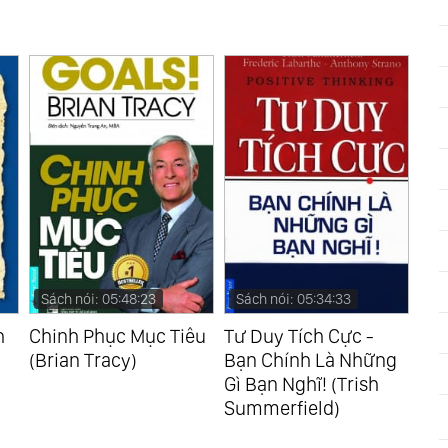
Sách nói: 05:48:23
Sách nói: 05:34:33
Sá
h
Chinh Phục Mục Tiêu
Tư Duy Tích Cực -
7 C
(Brian Tracy)
Bạn Chính Là Những
Vư
Gì Bạn Nghĩ! (Trish
(Ji
Summerfield)