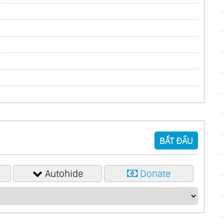
ney Vol.1
ney Vol.2
f The West Lake
nated
 Of Kitaro Vol.1
t Of Kitaro Vol.2
BẮT ĐẦU
 Of Kitaro Vol.3
t Of Kitaro Vol.4
Autohide
Donate
e Full Moon Story
ter