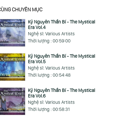
CÙNG CHUYÊN MỤC
Kỷ Nguyên Thần Bí - The Mystical
Era Vol.4
Nghệ sĩ: Various Artists
Thời lượng : 00:59:00
Kỷ Nguyên Thần Bí - The Mystical
Era Vol.5
Nghệ sĩ: Various Artists
Thời lượng : 00:54:48
Kỷ Nguyên Thần Bí - The Mystical
Era Vol.6
:49:43
00:49:14
01:18:45
Nghệ sĩ: Various Artists
Hành Vũ Trụ -
Oasis - 1985 Re-
Xa Xôi - Far Out
Đ
Thời lượng : 00:58:31
ral Voyage
Released (Kitaro)
(Kitaro)
Đ