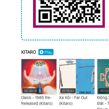
KITARO
Play
01:18:45
00:53:39
00:53
1985 Re-
Xa Xôi - Far Out
Động Xuống Trái
Tiếng 
(Kitaro)
(Kitaro)
Đất - The Cave
Nippon