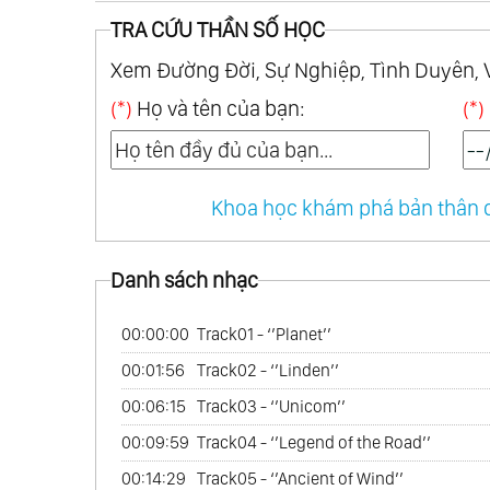
34.
Hay Nhất Của Kitaro - The Best Of Kit
TRA CỨU THẦN SỐ HỌC
35.
Con Tàu Nô-Ê - Noah’s Ark
Xem Đường Đời, Sự Nghiệp, Tình Duyên, 
36.
88 Địa Điểm Ở Shikoku - Shikoku 88
(*)
Họ và tên của bạn:
(*)
37.
Nghĩ Về Em - Thinking Of You
38.
Bộ Sưu Tập Thiết Yếu - The Essential
39.
Cổ Xưa - Ancient
Khoa học khám phá bản thân q
40.
Con Đường Tơ Lụa - Best Of Silk Roa
41.
Hành Trình Thiêng Liêng Của Ku-Kai -
Danh sách nhạc
42.
Hành Trình Thiêng Liêng Của Ku-Kai 
43.
Hành Trình Thiêng Liêng Của Ku-Kai 
00:00:00
Track01 - ‘’Planet’’
44.
Hành Trình Thiêng Liêng Của Ku-Kai 
00:01:56
Track02 - ‘’Linden’’
45.
Ninja Scroll
00:06:15
Track03 - ‘’Unicom’’
46.
Vườn Tâm Linh - Spiritual Garden
00:09:59
Track04 - ‘’Legend of the Road’’
47.
Kitaro Chủ Lực - The Essential Kitaro
00:14:29
Track05 - ‘’Ancient of Wind’’