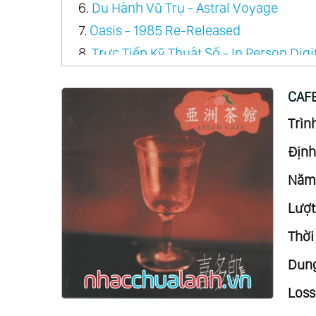
6.
Du Hành Vũ Trụ - Astral Voyage
7.
Oasis - 1985 Re-Released
8.
Trực Tiếp Kỹ Thuật Số - In Person Digi
9.
Con Đường Tơ Lụa - Silk Road Suite
CAFE
10.
Con Đường Tơ Lụa - Silk Road Vol.1
11.
Con Đường Tơ Lụa - Silk Road Vol.2
Trình
12.
Con Đường Tơ Lụa - Silk Road Vol.3
Định
13.
Con Đường Tơ Lụa - Silk Road Vol.4
Năm 
14.
Hay Nhất Của Kitaro - The Best Of Kita
Lượt
15.
Ki
16.
Nữ Hoàng Thiên Niên Kỷ - Queen Mil
Thời
17.
Đám Mây Bạc - Silver Cloud
Dung
18.
Sống Ở Châu Á - Live In Asia
Loss
19.
Hướng Tây - Towards The West