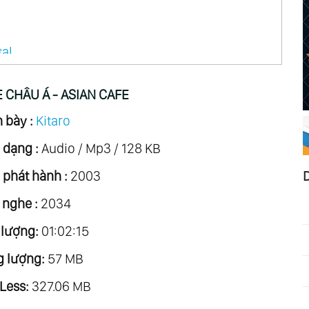
tal
 CHÂU Á - ASIAN CAFE
 bày :
Kitaro
 dạng :
Audio / Mp3 / 128 KB
phát hành :
2003
ro Vol.1
 nghe :
2034
lennia
 lượng:
01:02:15
 lượng:
57 MB
Less:
327.06 MB