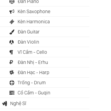
Đàn Piano
Kèn Saxophone
Kèn Harmonica
Đàn Guitar
Đàn Violin
Vĩ Cầm - Cello
Đàn Nhị - Erhu
Đàn Hạc - Harp
ch nói: 04:04:52
Sách nói: 03:34:39
Trống - Drum
hiến Lược Thịnh
Mẹ Teresa - Trên Cả
ợng Và Hạnh Phúc
Tình Yêu (Thomas
Cổ Cầm - Guqin
m Rohn)
Moore)
Nghệ Sĩ