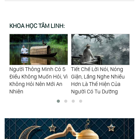
KHOA HỌC TÂM LINH:
n
Người Thông Minh Có 5
Tiết Chế Lời Nói, Nóng
Đư
Điều Không Muốn Hỏi, Vì
Giận, Lắng Nghe Nhiều
Bằ
Không Hỏi Nên Mới An
Hơn Là Thể Hiện Của
Tố
Nhiên
Người Có Tu Dưỡng