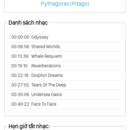
Pythagoras (Pitago)
44.
Mắt Sói - Eye Of The Wolf
45.
Vua Arthur - King Arthur Vol.1
Danh sách nhạc
46.
Vua Arthur - King Arthur Vol.2
47.
Vua Arthur - King Arthur Vol.3
00:00:00
Odyssey
48.
Vùng Đất Của Người Inca - Land Of The
00:06:56
Shared Worlds
Inca
00:13:39
Whale Requiem
49.
Nhạc Chọn Lọc Của Medwyn Goodall -
00:19:10
Reverberations
The Selected Music Of Medwyn Goodall
00:22:18
Dolphin Dreams
50.
Thuốc Thiêng Liêng - Sacred Medicine
00:27:55
Tears Of The Deep
51.
Nữ Bác Sĩ - Medicine Woman Vol.3
00:35:06
Undersea Oasis
52.
Vườn Cây Cảnh - Bonsai Garden
00:40:22
Face To Face
53.
Vương Quốc Bộ Lạc - Tribal Nation
54.
Gió Xuyên Thái Bình Dương - Winds
Hẹn giờ tắt nhạc:
Across The Pacific