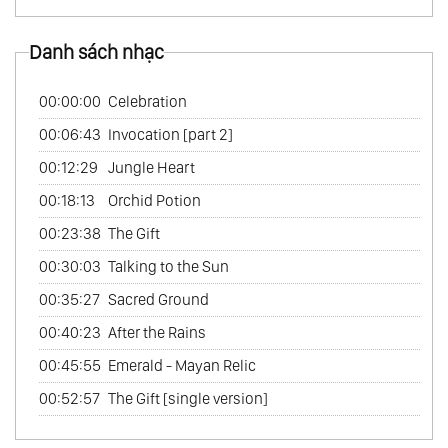
44.
Mắt Sói - Eye Of The Wolf
Danh sách nhạc
45.
Vua Arthur - King Arthur Vol.1
46.
Vua Arthur - King Arthur Vol.2
00:00:00
Celebration
47.
Vua Arthur - King Arthur Vol.3
00:06:43
Invocation [part 2]
48.
Vùng Đất Của Người Inca - Land Of The
00:12:29
Jungle Heart
Inca
00:18:13
Orchid Potion
49.
Nhạc Chọn Lọc Của Medwyn Goodall -
00:23:38
The Gift
The Selected Music Of Medwyn Goodall
00:30:03
Talking to the Sun
50.
Thuốc Thiêng Liêng - Sacred Medicine
00:35:27
Sacred Ground
51.
Nữ Bác Sĩ - Medicine Woman Vol.3
00:40:23
After the Rains
52.
Vườn Cây Cảnh - Bonsai Garden
00:45:55
Emerald - Mayan Relic
53.
Vương Quốc Bộ Lạc - Tribal Nation
00:52:57
The Gift [single version]
54.
Gió Xuyên Thái Bình Dương - Winds
Across The Pacific