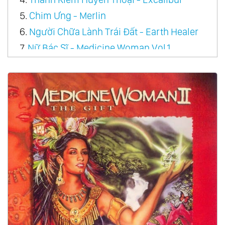
5.
Chim Ưng - Merlin
6.
Người Chữa Lành Trái Đất - Earth Healer
7.
Nữ Bác Sĩ - Medicine Woman Vol.1
8.
Con Đường Của Cá Heo - The Way Of The
Dolphin
9.
Đại Thần - Great Spirit
10.
Vương Quốc Của Thần Mặt Trời - Kingdom
Of The Sun God
11.
Nữ Thần Từ Biển - Goddess From The Sea
12.
Nazca, Vùng Đất Của Người Inca - Nazca,
Land Of The Incas
13.
Đại Bàng Thần - Eagle Spirit
14.
Giấc Mộng Vàng Mãi Mãi - Golden Dreams
Forever