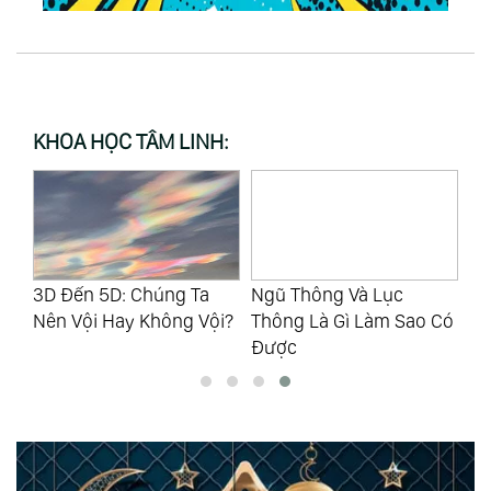
KHOA HỌC TÂM LINH:
3D Đến 5D: Chúng Ta
Ngũ Thông Và Lục
Nế
Nên Vội Hay Không Vội?
Thông Là Gì Làm Sao Có
Kh
Được
Gi