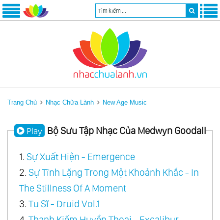
Trang Chủ
Nhạc Chữa Lành
New Age Music
Bộ Sưu Tập Nhạc Của Medwyn Goodall
Play
1.
Sự Xuất Hiện - Emergence
2.
Sự Tĩnh Lặng Trong Một Khoảnh Khắc - In
The Stillness Of A Moment
3.
Tu Sĩ - Druid Vol.1
4.
Thanh Kiếm Huyền Thoại - Excalibur