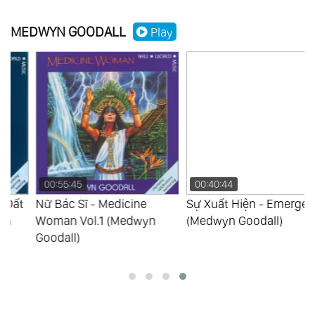
86.
Cuộc Tìm Kiếm Cá Heo - The Dolphin
MEDWYN GOODALL
Play
Quest
87.
Nữ Tư Tế Trở Lại Atlantis - Priestess
Return To Atlantis
88.
Người Chữa Lành Trái Đất - Earth Healer
Vol.2
00:55:45
00:40:44
Nữ Bác Sĩ - Medicine
Sự Xuất Hiện - Emergence
Woman Vol.1 (Medwyn
(Medwyn Goodall)
Goodall)