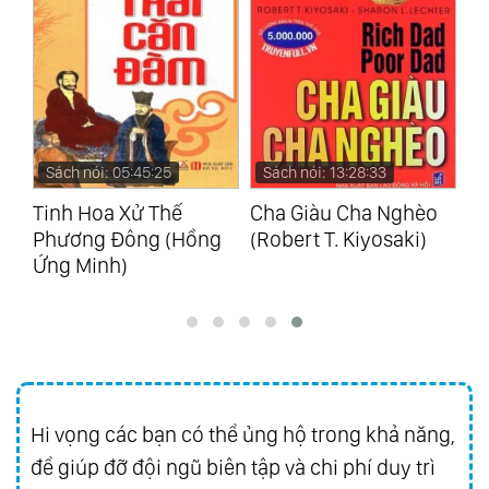
Sách nói: 05:45:25
Sách nói: 13:28:33
S
Tinh Hoa Xử Thế
Cha Giàu Cha Nghèo
Tâ
Phương Đông (Hồng
(Robert T. Kiyosaki)
Ân
Ứng Minh)
Hi vọng các bạn có thể ủng hộ trong khả năng,
để giúp đỡ đội ngũ biên tập và chi phí duy trì