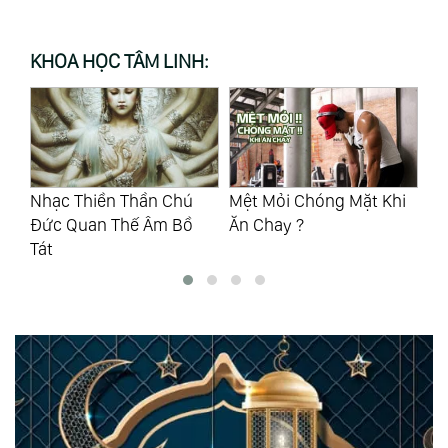
KHOA HỌC TÂM LINH:
hải
Nhạc Thiền Thần Chú
Mệt Mỏi Chóng Mặt Khi
Ng
h’’
Đức Quan Thế Âm Bồ
Ăn Chay ?
Ng
Tát