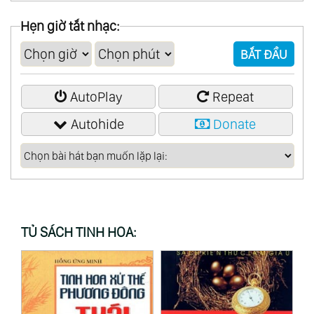
00:49:37
Siempre (Tommy Awards)
Hẹn giờ tắt nhạc:
00:54:10
Hotel Ödemark (The Broken Orchestra Feat.
BẮT ĐẦU
Natalie Gardiner)
01:02:01
Over & Over (Inventions)
AutoPlay
Repeat
01:06:42
Slow Breathing Circuit (A Winged Victory For
Autohide
Donate
The Sullen Remix)
TỦ SÁCH TINH HOA: