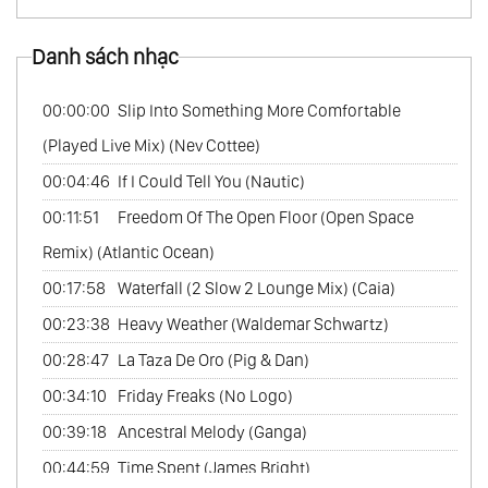
62.
The Best Of Cafe Del Mar Music Vol.1
Danh sách nhạc
63.
The Best Of Cafe Del Mar Music Vol.2
64.
The Best Of Cafe Del Mar Music Vol.3
00:00:00
Slip Into Something More Comfortable
65.
The Best Of Cafe Del Mar Music Vol.4
(Played Live Mix) (Nev Cottee)
66.
The Best Of Cafe Del Mar Music Vol.5
00:04:46
If I Could Tell You (Nautic)
00:11:51
Freedom Of The Open Floor (Open Space
Remix) (Atlantic Ocean)
00:17:58
Waterfall (2 Slow 2 Lounge Mix) (Caia)
00:23:38
Heavy Weather (Waldemar Schwartz)
00:28:47
La Taza De Oro (Pig & Dan)
00:34:10
Friday Freaks (No Logo)
00:39:18
Ancestral Melody (Ganga)
00:44:59
Time Spent (James Bright)