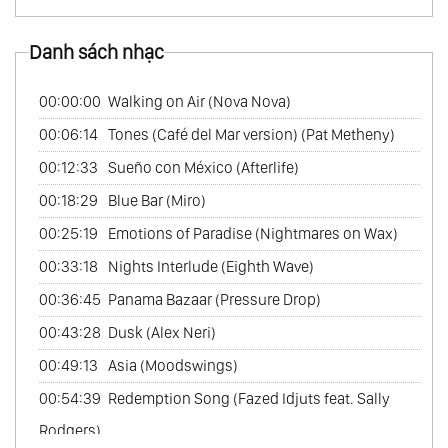
62.
The Best Of Cafe Del Mar Music Vol.1
Danh sách nhạc
63.
The Best Of Cafe Del Mar Music Vol.2
64.
The Best Of Cafe Del Mar Music Vol.3
00:00:00
Walking on Air (Nova Nova)
65.
The Best Of Cafe Del Mar Music Vol.4
00:06:14
Tones (Café del Mar version) (Pat Metheny)
66.
The Best Of Cafe Del Mar Music Vol.5
00:12:33
Sueño con México (Afterlife)
00:18:29
Blue Bar (Miro)
00:25:19
Emotions of Paradise (Nightmares on Wax)
00:33:18
Nights Interlude (Eighth Wave)
00:36:45
Panama Bazaar (Pressure Drop)
00:43:28
Dusk (Alex Neri)
00:49:13
Asia (Moodswings)
00:54:39
Redemption Song (Fazed Idjuts feat. Sally
Rodgers)