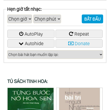
01:01:20
Dust of Life (Swoop edit) (Beat Foundation)
Hẹn giờ tắt nhạc:
01:08:38
My Freedom (Heavyshift)
BẮT ĐẦU
01:14:48
Last Picture Show
AutoPlay
Repeat
Autohide
Donate
TỦ SÁCH TINH HOA: