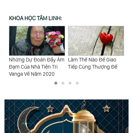
KHOA HỌC TÂM LINH:
Những Dự Đoán Đầy Ảm
Làm Thế Nào Để Giao
Bù
Đạm Của Nhà Tiên Tri
Tiếp Cùng Thượng Đế
Mạ
Vanga Về Năm 2020