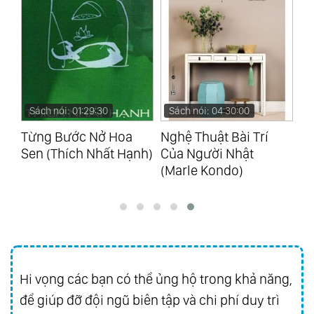
Sách nói: 01:29:30
Sách nói: 04:30:00
Sách 
Từng Bước Nở Hoa
Nghệ Thuật Bài Trí
Hành 
Sen (Thích Nhất Hạnh)
Của Người Nhật
Hồn (
(Marle Kondo)
Hi vọng các bạn có thể ủng hộ trong khả năng,
để giúp đỡ đội ngũ biên tập và chi phí duy trì