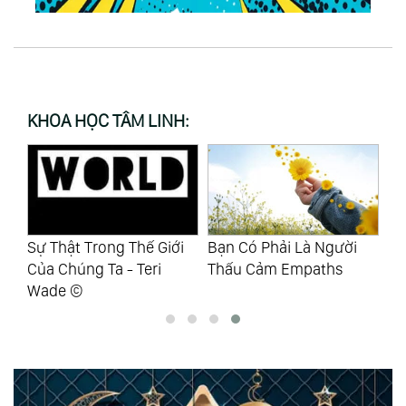
KHOA HỌC TÂM LINH:
Sự Thật Trong Thế Giới
Bạn Có Phải Là Người
Nh
Của Chúng Ta - Teri
Thấu Cảm Empaths
Tr
Wade ©