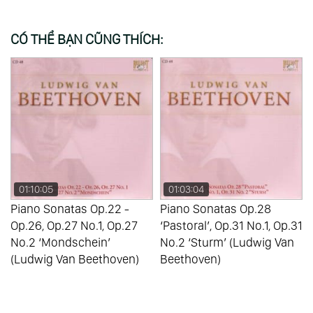
CÓ THỂ BẠN CŨNG THÍCH:
01:10:05
01:03:04
Piano Sonatas Op.22 -
Piano Sonatas Op.28
Op.26, Op.27 No.1, Op.27
‘Pastoral’, Op.31 No.1, Op.31
No.2 ‘Mondschein’
No.2 ‘Sturm’ (Ludwig Van
(Ludwig Van Beethoven)
Beethoven)