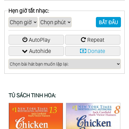
00:52:00
Luz De Hielo (Steen Thottrup)
Hẹn giờ tắt nhạc:
00:55:19
El Alba (Almadrava)
BẮT ĐẦU
01:01:02
Land Of Eternal Sunset (Michael Hornstein)
01:06:11
Carma (Elmara)
AutoPlay
Repeat
01:10:24
Training
Autohide
Donate
TỦ SÁCH TINH HOA: