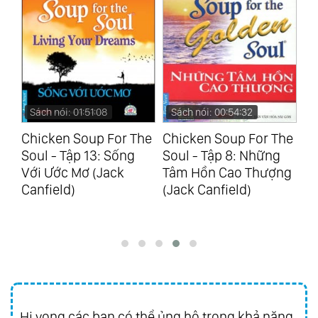
Sách nói: 01:51:08
Sách nói: 00:54:32
S
he
Chicken Soup For The
Chicken Soup For The
Ho
Soul - Tập 13: Sống
Soul - Tập 8: Những
De
ng
Với Ước Mơ (Jack
Tâm Hồn Cao Thượng
Canfield)
(Jack Canfield)
Hi vọng các bạn có thể ủng hộ trong khả năng,