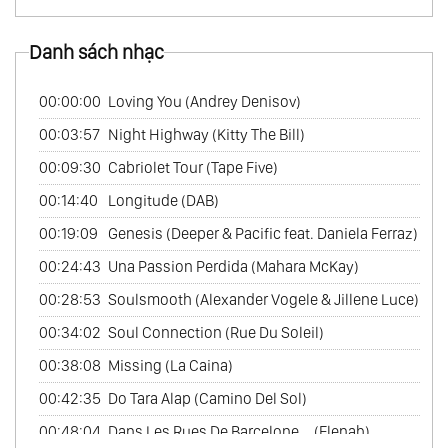
62.
The Best Of Cafe Del Mar Music Vol.1
Danh sách nhạc
63.
The Best Of Cafe Del Mar Music Vol.2
64.
The Best Of Cafe Del Mar Music Vol.3
00:00:00
Loving You (Andrey Denisov)
65.
The Best Of Cafe Del Mar Music Vol.4
00:03:57
Night Highway (Kitty The Bill)
66.
The Best Of Cafe Del Mar Music Vol.5
00:09:30
Cabriolet Tour (Tape Five)
00:14:40
Longitude (DAB)
00:19:09
Genesis (Deeper & Pacific feat. Daniela Ferraz)
00:24:43
Una Passion Perdida (Mahara McKay)
00:28:53
Soulsmooth (Alexander Vogele & Jillene Luce)
00:34:02
Soul Connection (Rue Du Soleil)
00:38:08
Missing (La Caina)
00:42:35
Do Tara Alap (Camino Del Sol)
00:48:04
Dans Les Rues De Barcelone... (Elenah)