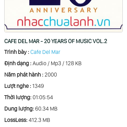
20.
Cafe Del Mar Vol.20
21.
Cafe Del Mar Vol.21
22.
Cafe Del Mar Vol.22
23.
Cafe Del Mar Vol.23
CAFE DEL MAR - 20 YEARS OF MUSIC VOL.2
24.
Cafe Del Mar Vol.24
Trình bày :
Cafe Del Mar
25.
Cafe Del Mar Vol.25
Định dạng :
26.
Cafe Del Mar Vol.26
Audio / Mp3 / 128 KB
27.
Cafe Del Mar Vol.27
Năm phát hành :
2000
28.
Cafe Del Mar Vol.28
Lượt nghe :
1349
29.
Cafe Del Mar Vol.29
Thời lượng:
01:05:54
30.
Cafe Del Mar Vol.30
Dung lượng:
31.
Cafe Del Mar Vol.31
60.34 MB
32.
Cafe Del Mar Vol.32
LossLess:
412.3 MB
33.
Cafe Del Mar Vol.33