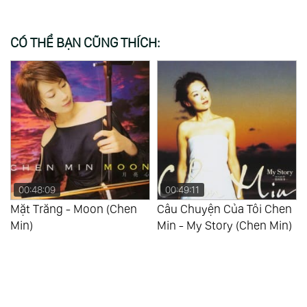
CÓ THỂ BẠN CŨNG THÍCH:
00:48:09
00:49:11
g
Mặt Trăng - Moon (Chen
Câu Chuyện Của Tôi Chen
Min)
Min - My Story (Chen Min)