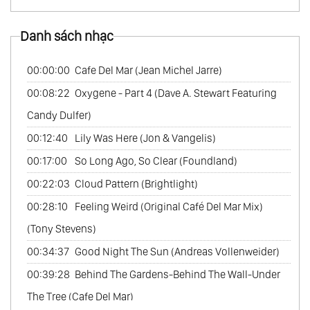
62.
The Best Of Cafe Del Mar Music Vol.1
Danh sách nhạc
63.
The Best Of Cafe Del Mar Music Vol.2
64.
The Best Of Cafe Del Mar Music Vol.3
00:00:00
Cafe Del Mar (Jean Michel Jarre)
65.
The Best Of Cafe Del Mar Music Vol.4
00:08:22
Oxygene - Part 4 (Dave A. Stewart Featuring
66.
The Best Of Cafe Del Mar Music Vol.5
Candy Dulfer)
00:12:40
Lily Was Here (Jon & Vangelis)
00:17:00
So Long Ago, So Clear (Foundland)
00:22:03
Cloud Pattern (Brightlight)
00:28:10
Feeling Weird (Original Café Del Mar Mix)
(Tony Stevens)
00:34:37
Good Night The Sun (Andreas Vollenweider)
00:39:28
Behind The Gardens-Behind The Wall-Under
The Tree (Cafe Del Mar)