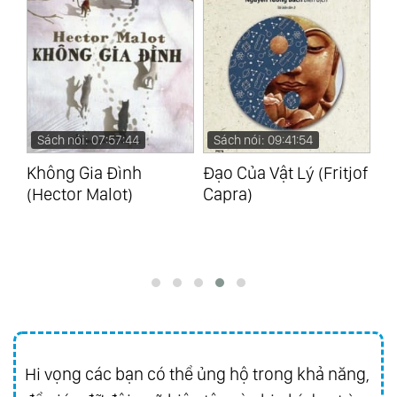
Sách nói: 07:57:44
Sách nói: 09:41:54
S
Không Gia Đình
Đạo Của Vật Lý (Fritjof
Ai
)
(Hector Malot)
Capra)
Củ
Jo
Hi vọng các bạn có thể ủng hộ trong khả năng,