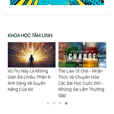
KHOA HỌC TÂM LINH:
Vũ Trụ Này Là Không
The Law Of One - Nhận
Lu
.
Gian Đa Chiều: Phần 6.
Thức Và Chuyển Hóa
Ch
Ánh Sáng Và Quyền
Các Bài Học Cuộc Đời -
Cu
i
Năng Của Nó
Những Sai Lầm Thường
Ki
Gặp