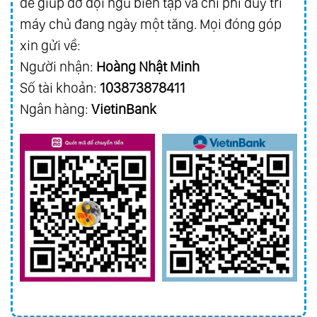
để giúp đỡ đội ngũ biên tập và chi phí duy trì
máy chủ đang ngày một tăng. Mọi đóng góp
xin gửi về:
Người nhận:
Hoàng Nhật Minh
Số tài khoản:
103873878411
Ngân hàng:
VietinBank