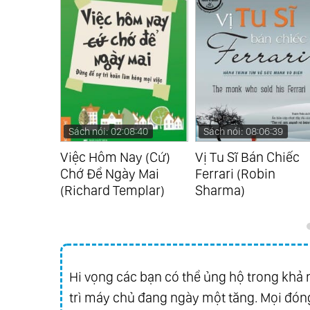
8:40
Sách nói: 08:06:39
Sách nói: 06:05:33
y (Cứ)
Vị Tu Sĩ Bán Chiếc
Phật Học Tinh Hoa
 Mai
Ferrari (Robin
(Nguyễn Duy Cần)
plar)
Sharma)
Hi vọng các bạn có thể ủng hộ trong khả n
trì máy chủ đang ngày một tăng. Mọi đóng