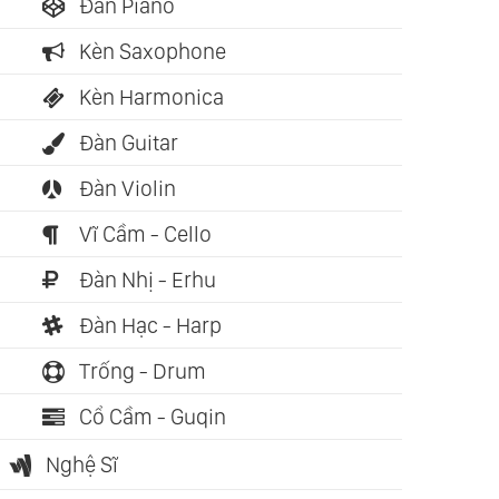
Đàn Piano
Kèn Saxophone
Kèn Harmonica
Đàn Guitar
Đàn Violin
ch nói: 02:18:07
Sách nói: 12:23:04
Vĩ Cầm - Cello
h Hoa Đạo Học
Cộng Hòa (Plato)
Đàn Nhị - Erhu
ng Phương
guyễn Duy Cần)
Đàn Hạc - Harp
Trống - Drum
Cổ Cầm - Guqin
Nghệ Sĩ