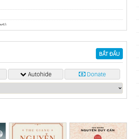
ws)
BẮT ĐẦU
Autohide
Donate