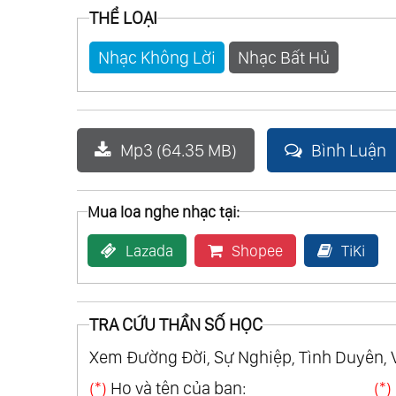
THỂ LOẠI
Nhạc Không Lời
Nhạc Bất Hủ
Mp3 (64.35 MB)
Bình Luận
Mua loa nghe nhạc tại:
Lazada
Shopee
TiKi
TRA CỨU THẦN SỐ HỌC
Xem Đường Đời, Sự Nghiệp, Tình Duyên, 
(*)
Họ và tên của bạn:
(*)