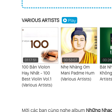
VARIOUS ARTISTS
Play
01:17:51
00:53:07
00:26
Thế Kỷ -
100 Bản Violon
Nhẹ Nhàng Om
Bát Nh
Love
Hay Nhất - 100
Mani Padme Hum
Không 
Artists)
Best Violin Vol.1
(Various Artists)
Artists
(Various Artists)
Mời các bạn cùng nghe album
Những Nhạc 