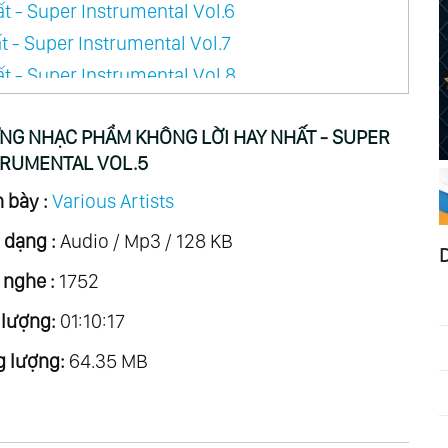
- Super Instrumental Vol.6
- Super Instrumental Vol.7
- Super Instrumental Vol.8
- Super Instrumental Vol.9
NG NHẠC PHẨM KHÔNG LỜI HAY NHẤT - SUPER
 - Super Instrumental Vol.10
TRUMENTAL VOL.5
- Super Instrumental Vol.11
 bày :
Various Artists
 - Super Instrumental Vol.12
 - Super Instrumental Vol.13
 dạng :
Audio / Mp3 / 128 KB
 - Super Instrumental Vol.15
 nghe :
1752
 - Super Instrumental Vol.16
 lượng:
01:10:17
 - Super Instrumental Vol.17
 lượng:
64.35 MB
 - Super Instrumental Vol.18
 - Super Instrumental Vol.23
 - Super Instrumental Vol.25