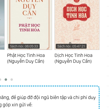
Sách nói: 05:47:21
Sách nói: 04:41:18
Sá
Dịch Học Tinh Hoa
Trang Tử Tâm Đắc (Yu
Tin
(Nguyễn Duy Cần)
Dan)
Đô
(N
ăng, để giúp đỡ đội ngũ biên tập và chi phí duy
 góp xin gửi về: