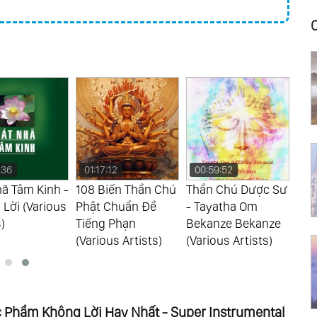
:36
01:17:12
00:59:52
00
ã Tâm Kinh -
108 Biến Thần Chú
Thần Chú Dược Sư
Kho
Lời (Various
Phật Chuẩn Đề
- Tayatha Om
Dàn
)
Tiếng Phạn
Bekanze Bekanze
Mom
(Various Artists)
(Various Artists)
(Var
Phẩm Không Lời Hay Nhất - Super Instrumental