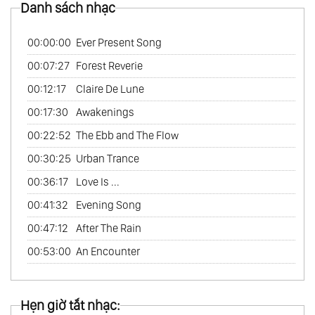
Danh sách nhạc
00:00:00
Ever Present Song
00:07:27
Forest Reverie
00:12:17
Claire De Lune
00:17:30
Awakenings
00:22:52
The Ebb and The Flow
00:30:25
Urban Trance
00:36:17
Love Is ...
00:41:32
Evening Song
00:47:12
After The Rain
00:53:00
An Encounter
Hẹn giờ tắt nhạc: