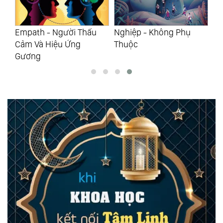
Empath - Người Thấu
Nghiệp - Không Phụ
Sự
Cảm Và Hiệu Ứng
Thuộc
Li
Gương