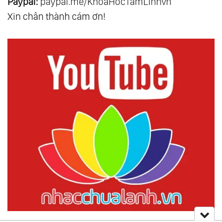
Paypal:
paypal.me/KhoaHocTamLinhvn
Xin chân thành cám ơn!