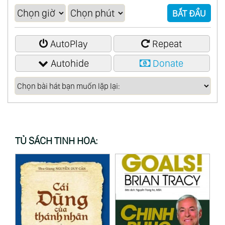
BẮT ĐẦU
AutoPlay
Repeat
Autohide
Donate
TỦ SÁCH TINH HOA: