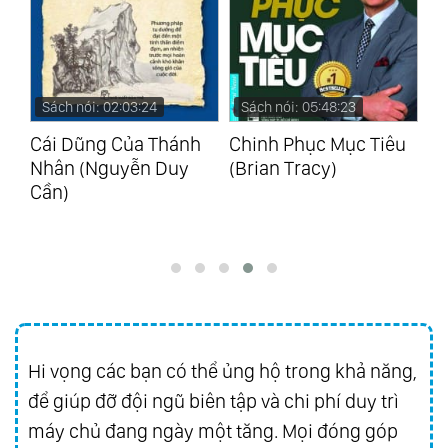
Sách nói: 02:03:24
Sách nói: 05:48:23
S
Cái Dũng Của Thánh
Chinh Phục Mục Tiêu
Bậ
Nhân (Nguyễn Duy
(Brian Tracy)
Th
Cần)
Ca
Hi vọng các bạn có thể ủng hộ trong khả năng,
để giúp đỡ đội ngũ biên tập và chi phí duy trì
máy chủ đang ngày một tăng. Mọi đóng góp