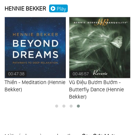
HENNIE BEKKER
Play
00:47:38
00:46:57
Thiền - Meditation (Hennie
Vũ Điệu Bươm Bướm -
Bekker)
Butterfly Dance (Hennie
Bekker)