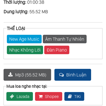
Thời lượng:
01:00:38
Dung lượng:
55.52 MB
THỂ LOẠI
New Age Music
Âm Thanh Tự Nhiên
Nhạc Không Lời
Đàn Piano
Mp3 (55.52 MB)
Bình Luận
Mua loa nghe nhạc tại:
Lazada
Shopee
TiKi