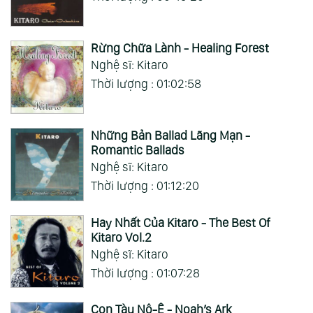
Rừng Chữa Lành - Healing Forest
Nghệ sĩ: Kitaro
Thời lượng : 01:02:58
Những Bản Ballad Lãng Mạn -
Romantic Ballads
Nghệ sĩ: Kitaro
Thời lượng : 01:12:20
Hay Nhất Của Kitaro - The Best Of
Kitaro Vol.2
Nghệ sĩ: Kitaro
Thời lượng : 01:07:28
Con Tàu Nô-Ê - Noah’s Ark