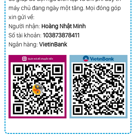
máy chủ đang ngày một tăng. Mọi đóng góp
xin gửi về:
Người nhận:
Hoàng Nhật Minh
Số tài khoản:
103873878411
Ngân hàng:
VietinBank