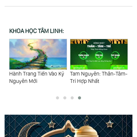
KHOA HỌC TÂM LINH:
Hành Trang Tiến Vào Kỷ
Tam Nguyên: Thân-Tâm-
Ta
Nguyên Mới
Trí Hợp Nhất
Là