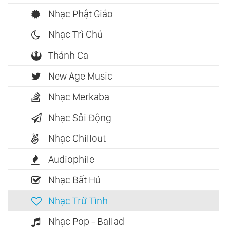
Nhạc Phật Giáo
Nhạc Trì Chú
Thánh Ca
New Age Music
Nhạc Merkaba
Nhạc Sôi Động
Nhạc Chillout
Audiophile
Nhạc Bất Hủ
Nhạc Trữ Tình
Nhạc Pop - Ballad