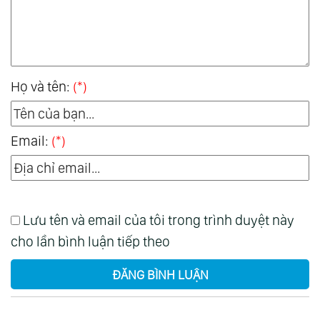
Họ và tên:
(*)
Email:
(*)
Lưu tên và email của tôi trong trình duyệt này
cho lần bình luận tiếp theo
ĐĂNG BÌNH LUẬN