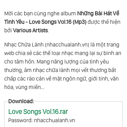
Mời các bạn cùng nghe album
Những Bài Hát Về
Tình Yêu - Love Songs Vol.16 (Mp3)
được thể hiện
bởi
Various Artists
.
Nhạc Chữa Lành (nhacchualanh.vn) là một trang
web chia sẻ các thể loại nhạc mang lại sự bình an
cho tâm hồn. Mang năng lượng của tình yêu
thương, âm nhạc chữa lành mọi vết thương bất
chấp các rào cản về mặt ngôn ngữ, giới tính, văn
hóa, vùng miền...
Download:
Love Songs Vol.16.rar
Password: nhacchualanh.vn