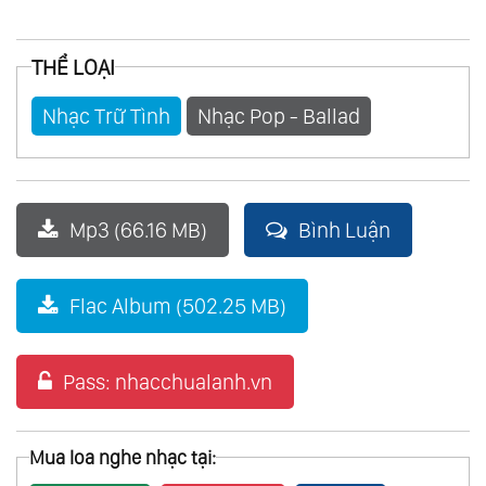
17.
Những Bài Hát Về Tình Yêu - Love Songs
Vol.17
THỂ LOẠI
18.
Những Bài Hát Về Tình Yêu - Love Songs
Nhạc Trữ Tình
Nhạc Pop - Ballad
Vol.18
19.
Những Bài Hát Về Tình Yêu - Love Songs
Vol.19
Mp3 (66.16 MB)
Bình Luận
20.
Những Bài Hát Về Tình Yêu - Love Songs
Vol.20
Flac Album (502.25 MB)
21.
Những Bài Hát Về Tình Yêu - Love Songs
Vol.21
Pass: nhacchualanh.vn
Mua loa nghe nhạc tại: