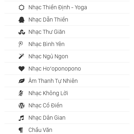
Nhạc Thiền Định - Yoga
Nhạc Dẫn Thiền
Nhạc Thư Giãn
Nhạc Bình Yên
Nhạc Ngủ Ngon
Nhạc Ho’oponopono
Âm Thanh Tự Nhiên
Nhạc Không Lời
Nhạc Cổ Điển
Nhạc Dân Gian
Chầu Văn