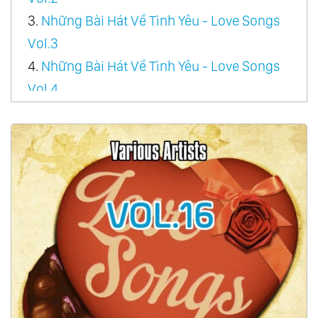
3.
Những Bài Hát Về Tình Yêu - Love Songs
Vol.3
4.
Những Bài Hát Về Tình Yêu - Love Songs
Vol.4
5.
Những Bài Hát Về Tình Yêu - Love Songs
Vol.5
6.
Những Bài Hát Về Tình Yêu - Love Songs
Vol.6
7.
Những Bài Hát Về Tình Yêu - Love Songs
Vol.7
8.
Những Bài Hát Về Tình Yêu - Love Songs
Vol.8
9.
Những Bài Hát Về Tình Yêu - Love Songs
Vol.9