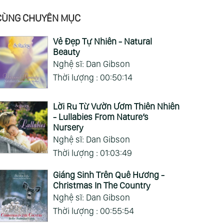
CÙNG CHUYÊN MỤC
Vẻ Đẹp Tự Nhiên - Natural
Beauty
Nghệ sĩ: Dan Gibson
Thời lượng : 00:50:14
Lời Ru Từ Vườn Ươm Thiên Nhiên
- Lullabies From Nature’s
Nursery
Nghệ sĩ: Dan Gibson
Thời lượng : 01:03:49
:58:12
ảnh Khắc Dịu
Giáng Sinh Trên Quê Hương -
g - Tender
Christmas In The Country
ents Vol.1
Nghệ sĩ: Dan Gibson
ious Artists)
Thời lượng : 00:55:54