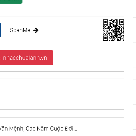
ScanMe
: nhacchualanh.vn
Vận Mệnh, Các Năm Cuộc Đời...