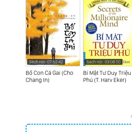
:32
Sách nói: 07:52:42
Sách nói: 03:08:50
p For The
Bố Con Cá Gai (Cho
Bí Mật Tư Duy Triệu
: Những
Chang In)
Phú (T. Harv Eker)
o Thượng
ld)