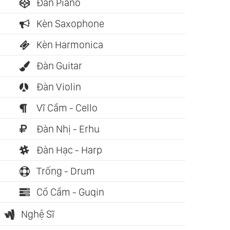
Đàn Piano
Kèn Saxophone
Kèn Harmonica
Đàn Guitar
Đàn Violin
Vĩ Cầm - Cello
ch nói: 01:58:20
Sách nói: 01:54:41
Sách nói: 0
cken Soup For The
Chicken Soup For The
Chicken S
Đàn Nhị - Erhu
l - Tập 12: Tìm Lại
Soul - Tập 5: Dành
Soul - Tập
Đàn Hạc - Harp
 Trị Cuộc Sống
Cho Những Tâm Hồn
Tâm Hồn V
ck Canfield)
Không Bao Giờ Gục
Cuộc Sống
Trống - Drum
Ngã (Jack Canfield)
Canfield)
Cổ Cầm - Guqin
Nghệ Sĩ