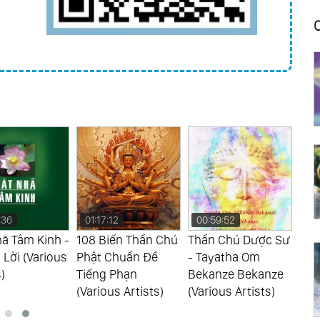
:36
01:17:12
00:59:52
00
ã Tâm Kinh -
108 Biến Thần Chú
Thần Chú Dược Sư
Kho
Lời (Various
Phật Chuẩn Đề
- Tayatha Om
Dàn
)
Tiếng Phạn
Bekanze Bekanze
Mom
(Various Artists)
(Various Artists)
(Var