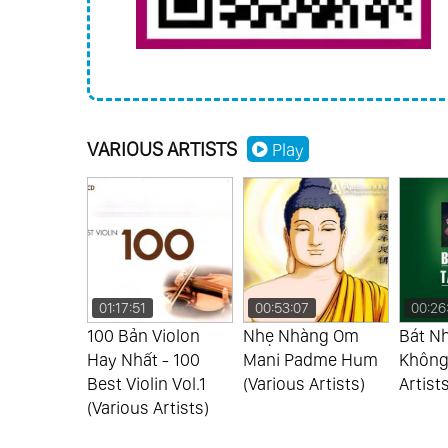
VARIOUS ARTISTS
Play
01:17:51
00:53:07
00:26
Thế Kỷ -
100 Bản Violon
Nhẹ Nhàng Om
Bát Nh
Love
Hay Nhất - 100
Mani Padme Hum
Không 
Artists)
Best Violin Vol.1
(Various Artists)
Artists
(Various Artists)