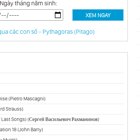
Ngày tháng năm sinh:
XEM NGAY
ua các con số - Pythagoras (Pitago)
mise (Pietro Mascagni)
ard Strauss)
r Last Songs) (Сергей Васильевич Рахманинов)
tion 18 (John Barry)
y Myers)