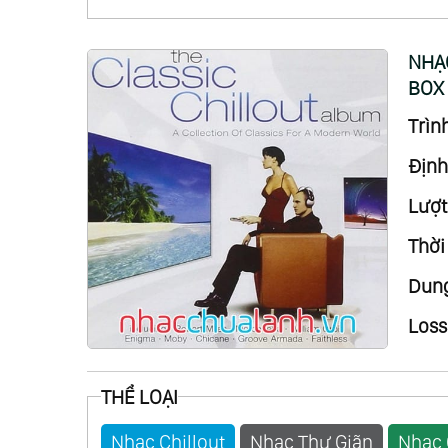
NHẠC
BOX 
Trình
Định
Lượt
Thời
Dung
Loss
THỂ LOẠI
Nhạc Chillout
Nhạc Thư Giãn
Nhạc 