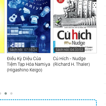
Sách nói: 07:55:24
Sách nói: 04:33:53
Sá
Điều Kỳ Diệu Của
Cú Hích - Nudge
Chi
Tiệm Tạp Hóa Namiya
(Richard H. Thaler)
Sou
(Higashino Keigo)
Giá
(Ja