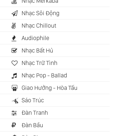
Nhạc Merkaba
Nhạc Sôi Động
Nhạc Chillout
Audiophile
Nhạc Bất Hủ
Nhạc Trữ Tình
Nhạc Pop - Ballad
ch nói: 03:53:48
Sách nói: 08:37:22
Sách nói: 0
Giao Hưởng - Hòa Tấu
h Trình Của Linh
Hành Trình Một Linh
Cha Mẹ Độ
Sáo Trúc
 (Michael
Hồn (Peter Richelieu)
(Susan Fo
wton)
Đàn Tranh
Đàn Bầu