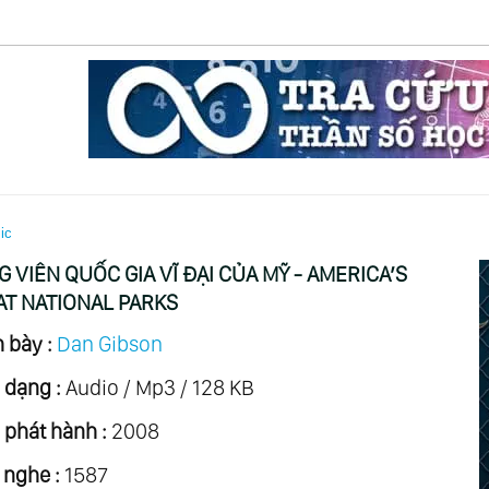
ic
 VIÊN QUỐC GIA VĨ ĐẠI CỦA MỸ - AMERICA’S
AT NATIONAL PARKS
 bày :
Dan Gibson
 dạng :
Audio / Mp3 / 128 KB
phát hành :
2008
 nghe :
1587