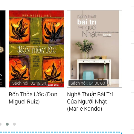
Sách nói: 02:19:34
Sách nói: 04:30:00
Sá
Bốn Thỏa Ước (Don
Nghệ Thuật Bài Trí
Hàn
Miguel Ruiz)
Của Người Nhật
Hồn
(Marle Kondo)
Ne