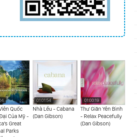
54
01:00:19
01:07:18
01
ều - Cabana
Thư Giãn Yên Bình
Trẻ Hóa Tự Nhiên -
Chi
ibson)
- Relax Peacefully
Rejuvenate
Son
(Dan Gibson)
Naturally (Dan
Gib
Gibson)