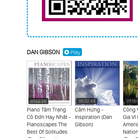
DAN GIBSON
Play
00:32:43
01:16:04
01:01:
m Trạng
Cảm Hứng -
Công Viên Quốc
Nhà L
ay Nhất -
Inspiration (Dan
Gia Vĩ Đại Của Mỹ -
(Dan G
apes The
Gibson)
America’s Great
Solitudes
National Parks