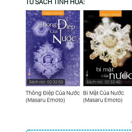
TỦ SÁCH TINH HOA:
:43
Sách nói: 02:32:53
Sách nói: 02:32:49
h (Nhiều
Thông Điệp Của Nước
Bí Mật Của Nước
(Masaru Emoto)
(Masaru Emoto)