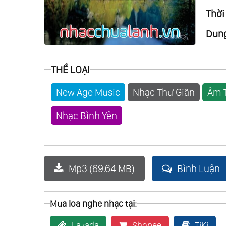
Thời
Dung
THỂ LOẠI
New Age Music
Nhạc Thư Giãn
Âm 
Nhạc Bình Yên
Mp3 (69.64 MB)
Bình Luận
Mua loa nghe nhạc tại:
Lazada
Shopee
TiKi