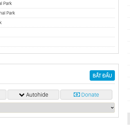
al Park
nal Park
k
BẮT ĐẦU
Autohide
Donate