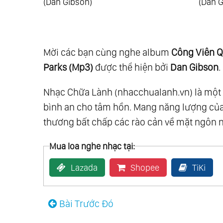
son)
(Dan Gibson)
Mời các bạn cùng nghe album
Công Viên Qu
Parks (Mp3)
được thể hiện bởi
Dan Gibson
.
Nhạc Chữa Lành (nhacchualanh.vn) là một t
bình an cho tâm hồn. Mang năng lượng của
thương bất chấp các rào cản về mặt ngôn ngữ
Mua loa nghe nhạc tại:
Lazada
Shopee
TiKi
Bài Trước Đó