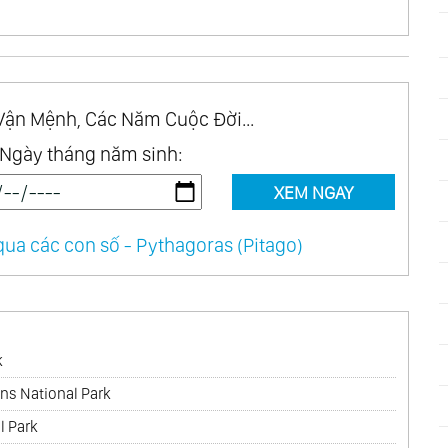
Vận Mệnh, Các Năm Cuộc Đời...
Ngày tháng năm sinh:
XEM NGAY
ua các con số - Pythagoras (Pitago)
k
ns National Park
l Park