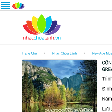
Trang Chủ
Nhạc Chữa Lành
New Age Mus
CÔNG
GRE
Trình
Định
Năm 
Lượt