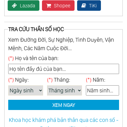
Lazada
Shopee
TiKi
TRA CỨU THẦN SỐ HỌC
Xem Đường Đời, Sự Nghiệp, Tình Duyên, Vận
Mệnh, Các Năm Cuộc Đời...
(*)
Họ và tên của bạn:
(*)
Ngày:
(*)
Tháng:
(*)
Năm:
XEM NGAY
Khoa học khám phá bản thân qua các con số -