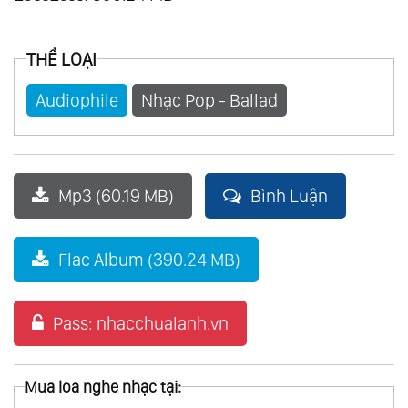
THỂ LOẠI
Audiophile
Nhạc Pop - Ballad
Mp3 (60.19 MB)
Bình Luận
Flac Album (390.24 MB)
Pass: nhacchualanh.vn
Mua loa nghe nhạc tại: