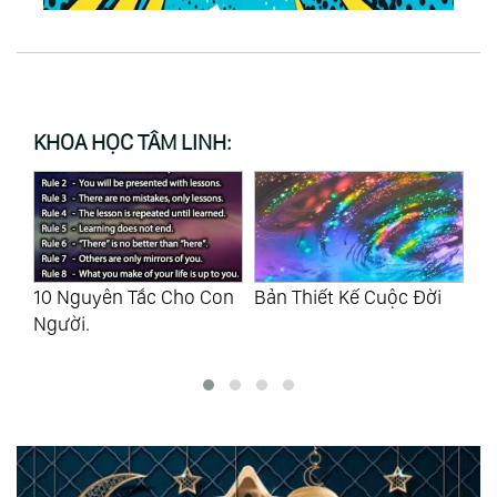
KHOA HỌC TÂM LINH:
on
Bản Thiết Kế Cuộc Đời
Bài Thiền Hơi Thở Hợp
Nu
Nhất Của Tôn Sư Sri
6 
Yukteswar
Nu