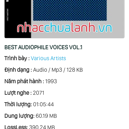
BEST AUDIOPHILE VOICES VOL.1
Trình bày :
Various Artists
Định dạng :
Audio / Mp3 / 128 KB
Năm phát hành :
1993
Lượt nghe :
2071
Thời lượng:
01:05:44
Dung lượng:
60.19 MB
LossLess:
390.24 MB