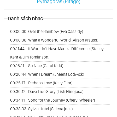
Pythagoras (Pitago)
Danh sách nhạc
00:00:00
Over the Rainbow (Eva Cassidy)
00:06:38
What a Wonderful World (Alison Krauss)
00:11:44
It Wouldn’t Have Made a Difference (Stacey
Kent & Jim Tomlinson)
00:16:11
So Nice (Carol Kidd)
00:20:44
When I Dream (Jheena Lodwick)
00:25:17
Perhaps Love (Kelly Flint)
00:30:12
Dave True Story (Tish Hinojosa)
00:34:11
Song for the Journey (Cheryl Wheeler)
00:38:33
Sylvia Hotel (Salena jnes)