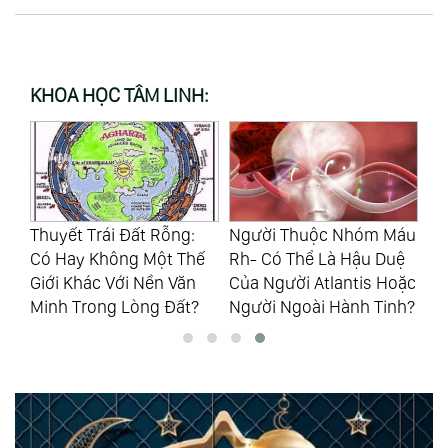
KHOA HỌC TÂM LINH:
Chính Phủ Iraq Thừa
Lo
Người Thuộc Nhóm Máu
Nhận Chủng Người
Tí
ế
Rh- Có Thể Là Hậu Duệ
Ngoài Hành Tinh
Vă
Của Người Atlantis Hoặc
Anunnaki Là Có Thật
Ng
Người Ngoài Hành Tinh?