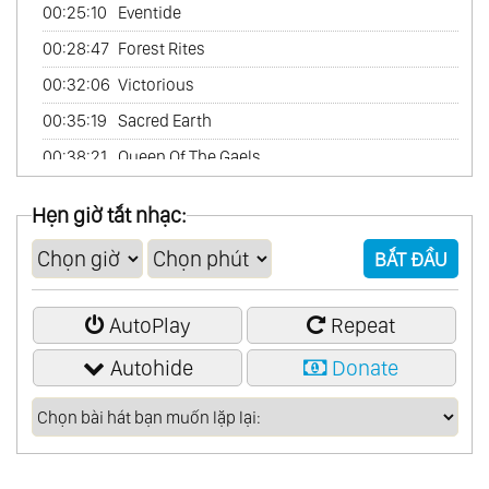
00:25:10
Eventide
00:28:47
Forest Rites
00:32:06
Victorious
00:35:19
Sacred Earth
00:38:21
Queen Of The Gaels
00:40:43
Alpha
Hẹn giờ tắt nhạc:
00:45:04
Part Of The Pack
BẮT ĐẦU
00:49:04
Alvae
00:53:55
Daydream Melody
AutoPlay
Repeat
00:56:06
Druidic Dreams
Autohide
Donate
01:00:33
Hail To The King
01:06:15
Bua Nó Bás
01:09:58
Once Upon A Time
01:13:40
Tale Of Silthârea