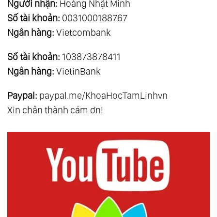
Người nhận:
Hoàng Nhật Minh
Số tài khoản:
0031000188767
Ngân hàng:
Vietcombank
Số tài khoản:
103873878411
Ngân hàng:
VietinBank
Paypal:
paypal.me/KhoaHocTamLinhvn
Xin chân thành cám ơn!