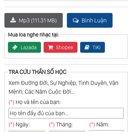
Mp3 (111.31 MB)
Bình Luận
Mua loa nghe nhạc tại:
Lazada
Shopee
TiKi
TRA CỨU THẦN SỐ HỌC
Xem Đường Đời, Sự Nghiệp, Tình Duyên, Vận
Mệnh, Các Năm Cuộc Đời...
(*)
Họ và tên của bạn:
(*)
Ngày:
(*)
Tháng:
(*)
Năm: