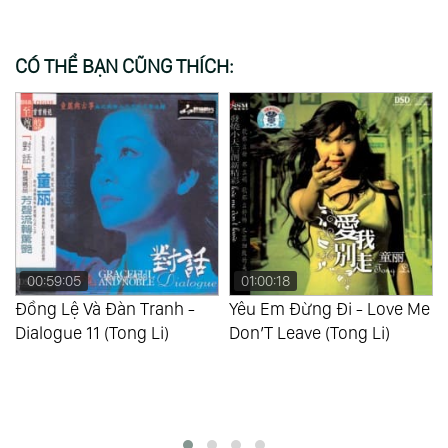
CÓ THỂ BẠN CŨNG THÍCH:
01:00:18
00:55:42
Yêu Em Đừng Đi - Love Me
Tình Yêu Bất Tận - Endless
Don’T Leave (Tong Li)
Love Vol.10 (Tong Li)