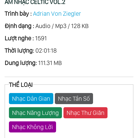
ÂM NHẠC CELTIC VOL.2
Trình bày :
Adrian Von Ziegler
Định dạng :
Audio / Mp3 / 128 KB
Lượt nghe :
1591
Thời lượng:
02:01:18
Dung lượng:
111.31 MB
THỂ LOẠI
Nhạc Dân Gian
Nhạc Tần Số
Nhạc Năng Lượng
Nhạc Thư Giãn
Nhạc Không Lời