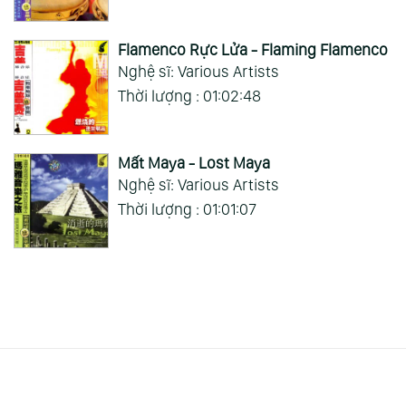
Flamenco Rực Lửa - Flaming Flamenco
Nghệ sĩ: Various Artists
Thời lượng : 01:02:48
Mất Maya - Lost Maya
Nghệ sĩ: Various Artists
Thời lượng : 01:01:07