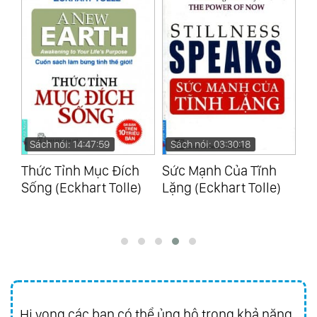
Sách nói: 03:30:18
Sách nói: 03:49:29
S
Sức Mạnh Của Tĩnh
Không Diệt Không
Gi
)
Lặng (Eckhart Tolle)
Sinh Đừng Sợ Hãi
H
(Thích Nhất Hạnh)
Hi vọng các bạn có thể ủng hộ trong khả năng,