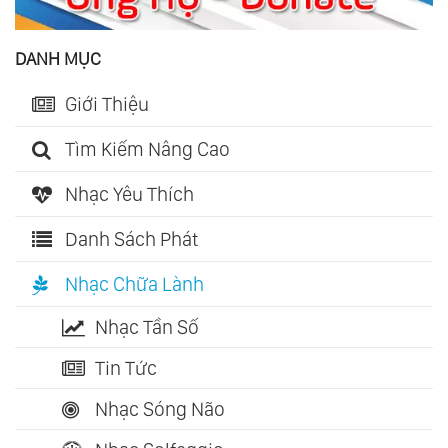
DANH MỤC
Giới Thiệu
Tìm Kiếm Nâng Cao
Nhạc Yêu Thích
Danh Sách Phát
Nhạc Chữa Lành
Nhạc Tần Số
Tin Tức
Nhạc Sóng Não