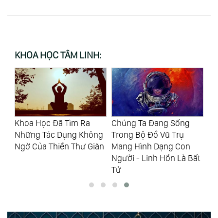
KHOA HỌC TÂM LINH:
Giải Mã Cấu Trúc Năng
Là
Chúng Ta Đang Sống
Lượng Của Con Người
Kh
ng
Trong Bộ Đồ Vũ Trụ
Ngoài Thân Thể Vật Lý
Li
ãn
Mang Hình Dạng Con
Người - Linh Hồn Là Bất
Tử