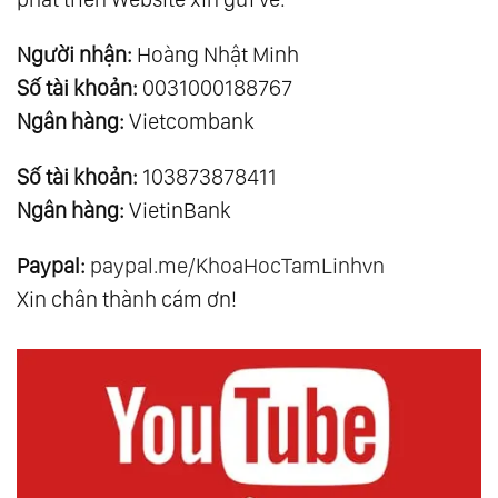
Người nhận:
Hoàng Nhật Minh
Số tài khoản:
0031000188767
Ngân hàng:
Vietcombank
Số tài khoản:
103873878411
Ngân hàng:
VietinBank
Paypal:
paypal.me/KhoaHocTamLinhvn
Xin chân thành cám ơn!