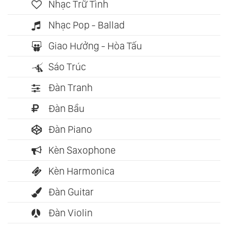
Nhạc Trữ Tình
Nhạc Pop - Ballad
Giao Hưởng - Hòa Tấu
Sáo Trúc
Đàn Tranh
Đàn Bầu
Đàn Piano
Kèn Saxophone
Kèn Harmonica
Đàn Guitar
Đàn Violin