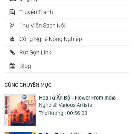
Truyện Tranh
Thư Viện Sách Nói
Công Nghệ Nông Nghiệp
Rút Gọn Link
Blog
CÙNG CHUYÊN MỤC
Hoa Từ Ấn Độ - Flower From India
Nghệ sĩ: Various Artists
Thời lượng : 00:56:08