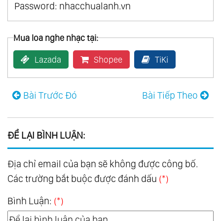
Password: nhacchualanh.vn
Mua loa nghe nhạc tại:
Lazada
Shopee
TiKi
Bài Trước Đó
Bài Tiếp Theo
ĐỂ LẠI BÌNH LUẬN:
Địa chỉ email của bạn sẽ không được công bố.
Các trường bắt buộc được đánh dấu
(*)
Bình Luận:
(*)