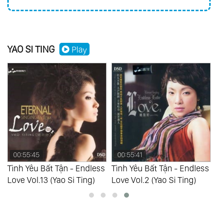
YAO SI TING
Play
00:55:45
00:55:41
s
Tình Yêu Bất Tận - Endless
Tình Yêu Bất Tận - Endless
Love Vol.13 (Yao Si Ting)
Love Vol.2 (Yao Si Ting)