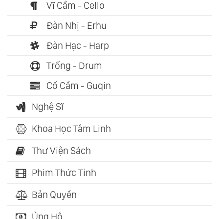
Vĩ Cầm - Cello
Đàn Nhị - Erhu
Đàn Hạc - Harp
Trống - Drum
Cổ Cầm - Guqin
Nghệ Sĩ
Khoa Học Tâm Linh
Thư Viện Sách
Phim Thức Tỉnh
Bản Quyền
Ủng Hộ