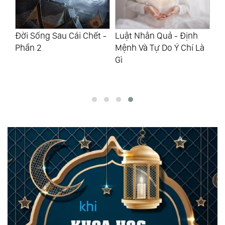
 -
Đời Sống Sau Cái Chết -
Luật Nhân Quả - Định
Lu
Phần 2
Mệnh Và Tự Do Ý Chí Là
Gì