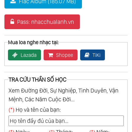
Flac Album (185.07 MB)
Pass: nhacchualanh.vn
Mua loa nghe nhạc tại:
Lazada
Shopee
TiKi
TRA CỨU THẦN SỐ HỌC
Xem Đường Đời, Sự Nghiệp, Tình Duyên, Vận
Mệnh, Các Năm Cuộc Đời...
(*)
Họ và tên của bạn: