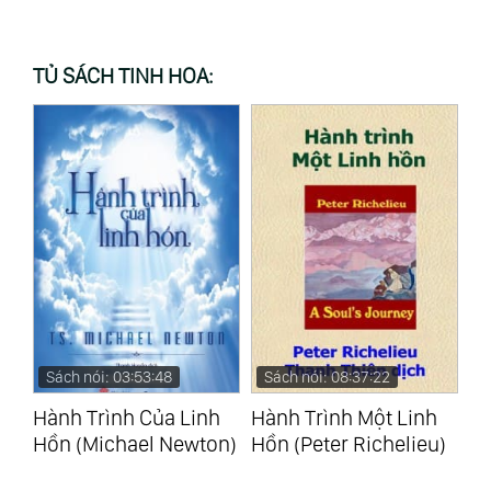
TỦ SÁCH TINH HOA:
Sách nói: 03:53:48
Sách nói: 08:37:22
S
Hành Trình Của Linh
Hành Trình Một Linh
Lã
Hồn (Michael Newton)
Hồn (Peter Richelieu)
(N