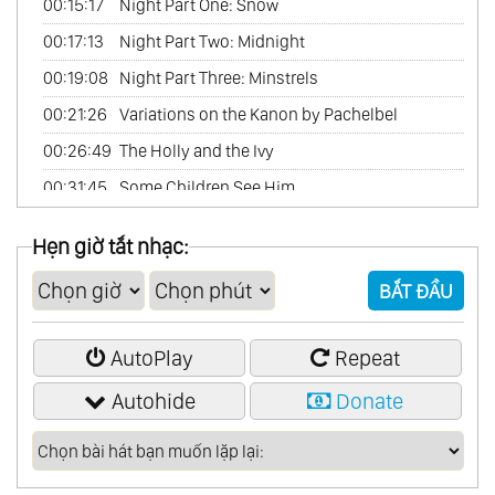
00:15:17
Night Part One: Snow
00:17:13
Night Part Two: Midnight
00:19:08
Night Part Three: Minstrels
00:21:26
Variations on the Kanon by Pachelbel
00:26:49
The Holly and the Ivy
00:31:45
Some Children See Him
00:35:37
Peace
Hẹn giờ tắt nhạc:
00:39:51
A Christmas Song
BẮT ĐẦU
00:42:17
Sleep Baby Mine
AutoPlay
Repeat
Autohide
Donate