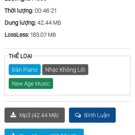
Thời lượng:
00:46:21
Dung lượng:
42.44 MB
LossLess:
185.07 MB
THỂ LOẠI
Đàn Piano
Nhạc Không Lời
New Age Music
Mp3 (42.44 MB)
Bình Luận