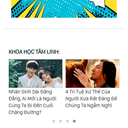
KHOA HỌC TÂM LINH:
Nhân Sinh Dài Đằng
4 Trí Tuệ Xử Thế Của
Ng
i
Đẵng, Ai Mới Là Người
Người Xưa Rất Đáng Để
Bấ
u
Cùng Ta Đi Đến Cuối
Chúng Ta Ngẫm Nghĩ
Ng
Chặng Đường?
“C