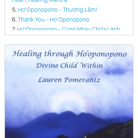
5.
Ho’Oponopono - Thương Lắm!
6.
Thank You - Ho’Oponopono
7.
Ho’Oponopono - Cùng Nhau Chữa Lành
8.
Thiền Chữa Lành Mối Quan Hệ, Tha Thứ Và
Yêu Thương Ho’Oponopono
9.
Song - Heal With Ho’Oponopono
10.
Ho’Oponopono Song - Intermediate Piano
Solo