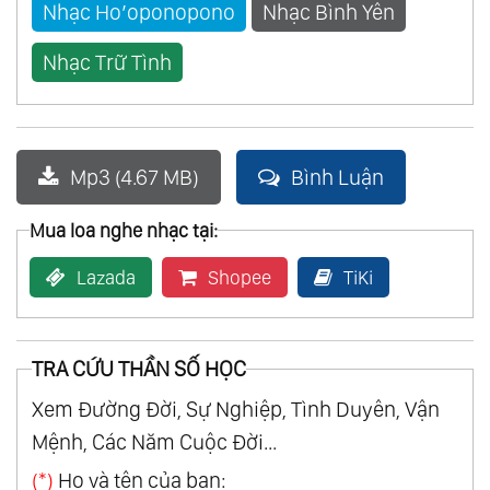
Nhạc Ho’oponopono
Nhạc Bình Yên
Nhạc Trữ Tình
Mp3 (4.67 MB)
Bình Luận
Mua loa nghe nhạc tại:
Lazada
Shopee
TiKi
TRA CỨU THẦN SỐ HỌC
Xem Đường Đời, Sự Nghiệp, Tình Duyên, Vận
Mệnh, Các Năm Cuộc Đời...
(*)
Họ và tên của bạn: