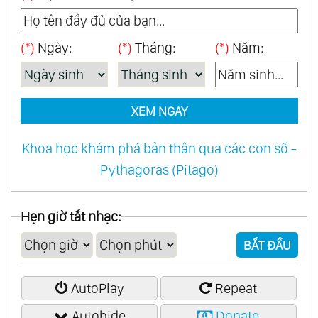
(*)
Ngày:
(*)
Tháng:
(*)
Năm:
XEM NGAY
Khoa học khám phá bản thân qua các con số -
Pythagoras (Pitago)
Hẹn giờ tắt nhạc:
BẮT ĐẦU
AutoPlay
Repeat
Autohide
Donate