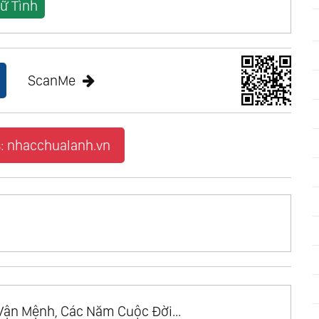
ữ Tình
ScanMe
: nhacchualanh.vn
Vận Mệnh, Các Năm Cuộc Đời...