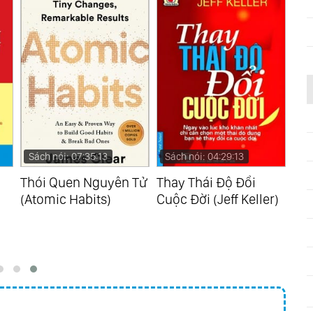
Sách nói: 04:29:13
Sách nói: 09:41:41
Sá
Tử
Thay Thái Độ Đổi
Sức Mạnh Tiềm Thức
Sức
Cuộc Đời (Jeff Keller)
(Joseph Murphy)
Tâm