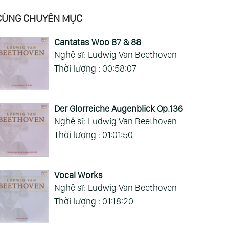
CÙNG CHUYÊN MỤC
Cantatas Woo 87 & 88
Nghệ sĩ: Ludwig Van Beethoven
Thời lượng : 00:58:07
Der Glorreiche Augenblick Op.136
Nghệ sĩ: Ludwig Van Beethoven
Thời lượng : 01:01:50
:40:17
00:43:07
00:44:02
antic Guitar -
Romantic Guitar -
Romantic Guitar -
Vocal Works
ight (Jai
L’Affaire (Jai
Amour (Jai
Nghệ sĩ: Ludwig Van Beethoven
daros)
Bandaros)
Bandaros)
Thời lượng : 01:18:20