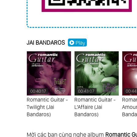
JAI BANDAROS
Play
00:40:17
00:43:07
00:44
 Guitar -
Romantic Guitar -
Romantic Guitar -
Romant
ai
Twilight (Jai
L’Affaire (Jai
Amour 
s)
Bandaros)
Bandaros)
Banda
Mời các bạn cùng nghe album
Romantic Gui