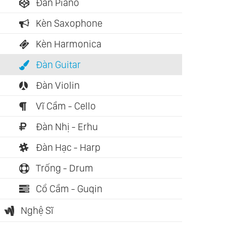
Đàn Piano
Kèn Saxophone
Kèn Harmonica
Đàn Guitar
Đàn Violin
Vĩ Cầm - Cello
ch nói: 05:57:45
Sách nói: 02:45:57
Sách nói: 0
Đàn Nhị - Erhu
 Mạnh Của Tĩnh
Sức Mạnh Của Sự
Sức Mạnh
 (Hải Hoa)
Khích Lệ (Ken
Khác Biệt 
Đàn Hạc - Harp
Blanchard)
Trống - Drum
Cổ Cầm - Guqin
Nghệ Sĩ