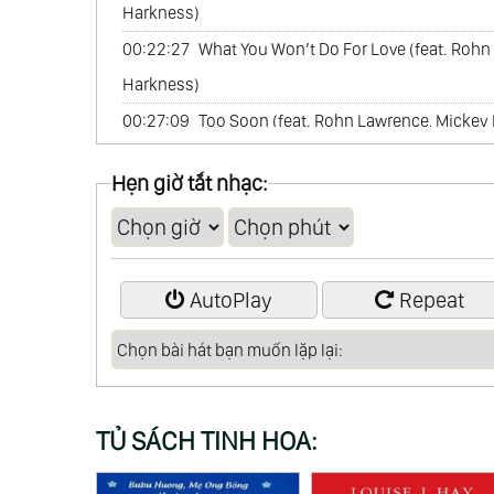
Harkness)
00:22:27
What You Won’t Do For Love (feat. Rohn
Harkness)
00:27:09
Too Soon (feat. Rohn Lawrence, Mickey
00:31:14
Summer (feat. Rohn Lawrence, Mickey L
Hẹn giờ tắt nhạc:
00:35:43
End Of The Road (feat. Rohn Lawrence, 
AutoPlay
Repeat
TỦ SÁCH TINH HOA: