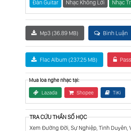
Đàn Guitar
Nhạc Không Lời
Nhạc Tr
Mp3 (36.89 MB)
Bình Luận
Flac Album (237.25 MB)
Pass
Mua loa nghe nhạc tại:
Lazada
Shopee
TiKi
TRA CỨU THẦN SỐ HỌC
Xem Đường Đời, Sự Nghiệp, Tình Duyên, 