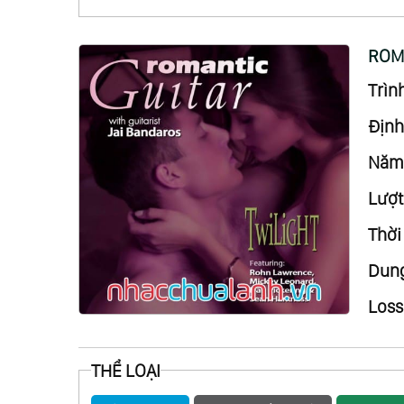
ROMA
Trình
Định
Năm 
Lượt
Thời
Dung
Loss
THỂ LOẠI