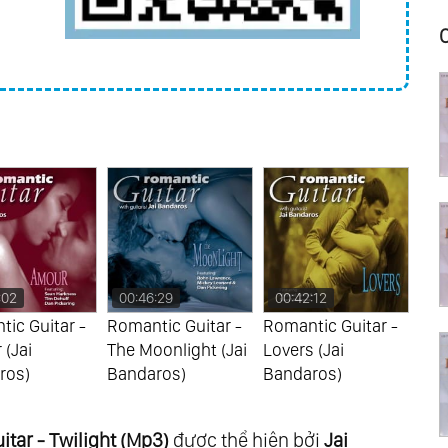
:02
00:46:29
00:42:12
00
ic Guitar -
Romantic Guitar -
Romantic Guitar -
Rom
(Jai
The Moonlight (Jai
Lovers (Jai
Twil
ros)
Bandaros)
Bandaros)
Ban
tar - Twilight (Mp3)
được thể hiện bởi
Jai