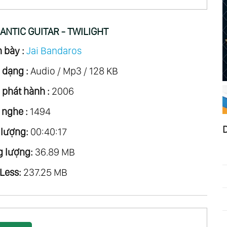
NTIC GUITAR - TWILIGHT
 bày :
Jai Bandaros
 dạng :
Audio / Mp3 / 128 KB
phát hành :
2006
 nghe :
1494
 lượng:
00:40:17
 lượng:
36.89 MB
Less:
237.25 MB