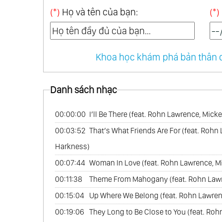
(*)
Họ và tên của bạn:
(*)
Khoa học khám phá bản thân q
Danh sách nhạc
00:00:00
I’ll Be There (feat. Rohn Lawrence, Mic
00:03:52
That’s What Friends Are For (feat. Rohn
Harkness)
00:07:44
Woman In Love (feat. Rohn Lawrence, M
00:11:38
Theme From Mahogany (feat. Rohn Lawr
00:15:04
Up Where We Belong (feat. Rohn Lawren
00:19:06
They Long to Be Close to You (feat. Ro