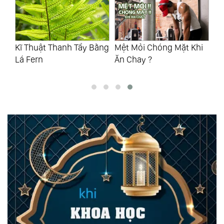
Nguồn Vitamin B12 Cho
Ph
ằng
Mệt Mỏi Chóng Mặt Khi
Người Ăn Chay
Ch
Ăn Chay ?