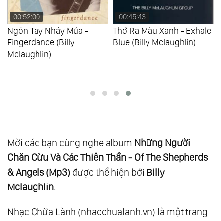
00:52:00
00:45:43
e
Ngón Tay Nhảy Múa -
Thở Ra Màu Xanh - Exhale
Fingerdance (Billy
Blue (Billy Mclaughlin)
Mclaughlin)
Mời các bạn cùng nghe album
Những Người
Chăn Cừu Và Các Thiên Thần - Of The Shepherds
& Angels (Mp3)
được thể hiện bởi
Billy
Mclaughlin
.
Nhạc Chữa Lành (nhacchualanh.vn) là một trang