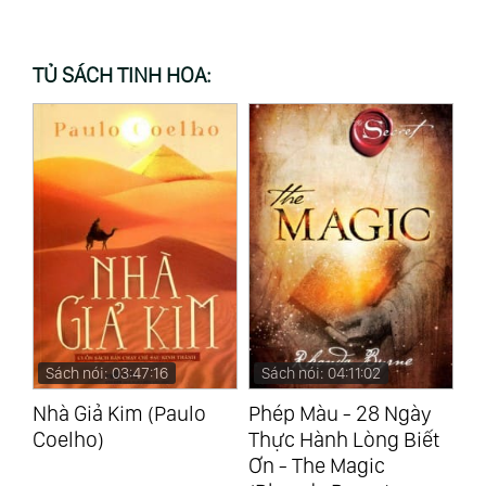
TỦ SÁCH TINH HOA:
Sách nói: 04:11:02
Sách nói: 06:00:26
S
Phép Màu - 28 Ngày
Ba Người Thầy Vĩ Đại
Bạ
Thực Hành Lòng Biết
(Robin Sharma)
Nh
Ơn - The Magic
N