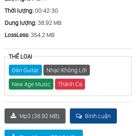
Thời lượng:
00:42:30
Dung lượng:
38.92 MB
LossLess:
354.2 MB
THỂ LOẠI
Đàn Guitar
Nhạc Không Lời
New Age Music
Thánh Ca
Mp3 (38.92 MB)
Bình Luận