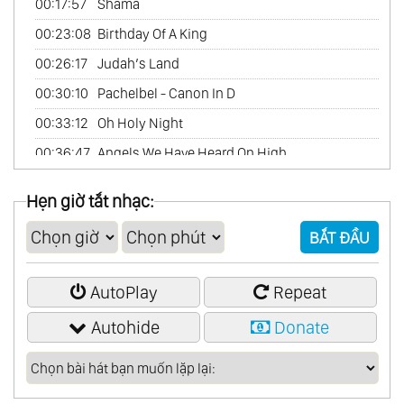
00:17:57
Shama
00:23:08
Birthday Of A King
00:26:17
Judah’s Land
00:30:10
Pachelbel - Canon In D
00:33:12
Oh Holy Night
00:36:47
Angels We Have Heard On High
00:40:15
Christmas In Killarney
Hẹn giờ tắt nhạc:
BẮT ĐẦU
AutoPlay
Repeat
Autohide
Donate