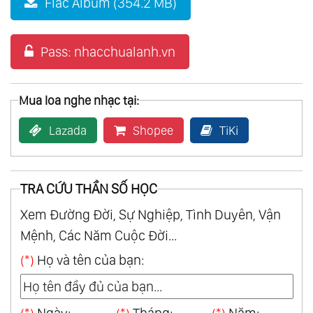
Flac Album (354.2 MB)
Pass: nhacchualanh.vn
Mua loa nghe nhạc tại:
Lazada
Shopee
TiKi
TRA CỨU THẦN SỐ HỌC
Xem Đường Đời, Sự Nghiệp, Tình Duyên, Vận
Mệnh, Các Năm Cuộc Đời...
(*)
Họ và tên của bạn: