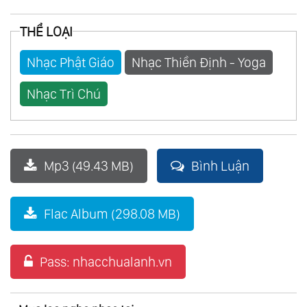
THỂ LOẠI
Nhạc Phật Giáo
Nhạc Thiền Định - Yoga
Nhạc Trì Chú
Mp3 (49.43 MB)
Bình Luận
Flac Album (298.08 MB)
Pass: nhacchualanh.vn