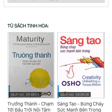
TỦ SÁCH TINH HOA:
Sách nói: 05:48:03
Sách nói: 04:09:26
S
Trưởng Thành - Chạm
Sáng Tạo - Bừng Cháy
Ho
h
Tới Bầu Trời Nội Tâm
Sức Mạnh Bên Trong
Nư