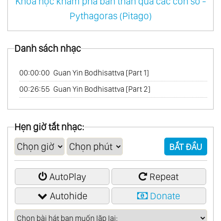
Khoa học khám phá bản thân qua các con số -
Pythagoras (Pitago)
Danh sách nhạc
00:00:00
Guan Yin Bodhisattva [Part 1]
00:26:55
Guan Yin Bodhisattva [Part 2]
Hẹn giờ tắt nhạc:
BẮT ĐẦU
AutoPlay
Repeat
Autohide
Donate