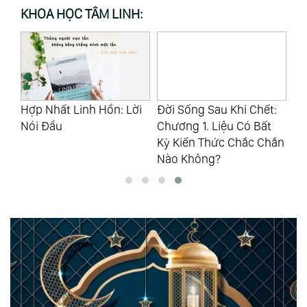
KHOA HỌC TÂM LINH:
ó
Hợp Nhất Linh Hồn: Lời
Đời Sống Sau Khi Chết:
Nh
t
Nói Đầu
Chương 1. Liệu Có Bất
Ph
Kỳ Kiến Thức Chắc Chắn
Nó
Nào Không?