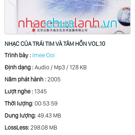
NHẠC CỦA TRÁI TIM VÀ TÂM HỒN VOL.10
Trình bày :
Imee Ooi
Định dạng :
Audio / Mp3 / 128 KB
Năm phát hành :
2005
Lượt nghe :
1345
Thời lượng:
00:53:59
Dung lượng:
49.43 MB
LossLess:
298.08 MB