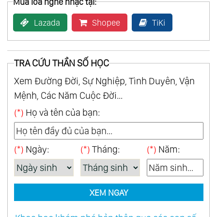
Mua loa nghe nhạc tại:
Lazada
Shopee
TiKi
TRA CỨU THẦN SỐ HỌC
Xem Đường Đời, Sự Nghiệp, Tình Duyên, Vận
Mệnh, Các Năm Cuộc Đời...
(*)
Họ và tên của bạn:
(*)
Ngày:
(*)
Tháng:
(*)
Năm:
XEM NGAY