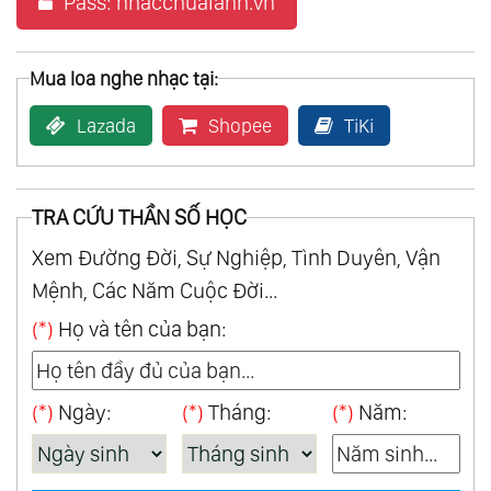
Pass: nhacchualanh.vn
Mua loa nghe nhạc tại:
Lazada
Shopee
TiKi
TRA CỨU THẦN SỐ HỌC
Xem Đường Đời, Sự Nghiệp, Tình Duyên, Vận
Mệnh, Các Năm Cuộc Đời...
(*)
Họ và tên của bạn:
(*)
Ngày:
(*)
Tháng:
(*)
Năm: