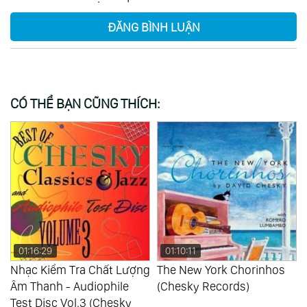
ĐĂNG BÌNH LUẬN
CÓ THỂ BẠN CŨNG THÍCH:
01:16:29
01:10:11
Nhạc Kiểm Tra Chất Lượng
The New York Chorinhos
Âm Thanh - Audiophile
(Chesky Records)
Test Disc Vol.3 (Chesky