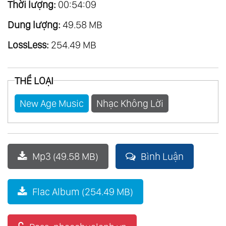
Thời lượng:
00:54:09
Dung lượng:
49.58 MB
LossLess:
254.49 MB
THỂ LOẠI
New Age Music
Nhạc Không Lời
Mp3 (49.58 MB)
Bình Luận
Flac Album (254.49 MB)