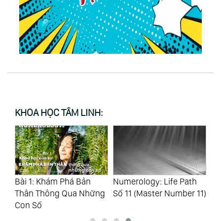
KHOA HỌC TÂM LINH:
h
Bài 1: Khám Phá Bản
Numerology: Life Path
Nu
Thân Thông Qua Những
Số 11 (Master Number 11)
Số
Con Số