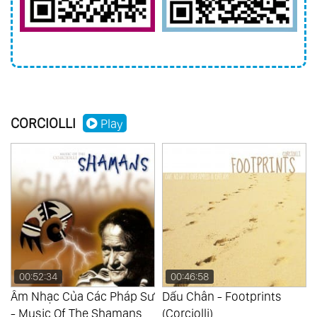
CORCIOLLI
Play
00:52:34
00:46:58
Âm Nhạc Của Các Pháp Sư
Dấu Chân - Footprints
- Music Of The Shamans
(Corciolli)