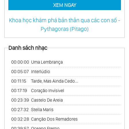
XEM NGAY
Khoa học khám phá bản thân qua các con số -
Pythagoras (Pitago)
Danh sách nhạc
00:00:00
Uma Lembrança
00:05:07
Interlúdio
00:11:15
Tarde, Mas Ainda Cedo...
00:17:19
Coração Invísivel
00:23:39
Castelo De Areia
00:27:32
Stella Maris
00:32:28
Canção Dos Remadores
00:39:57
Oceano Eterno