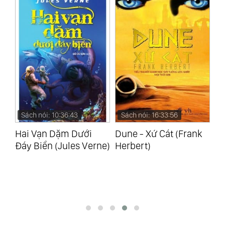
Sách nói: 10:36:43
Sách nói: 16:33:56
S
Hai Vạn Dặm Dưới
Dune - Xứ Cát (Frank
S
Đáy Biển (Jules Verne)
Herbert)
Từ