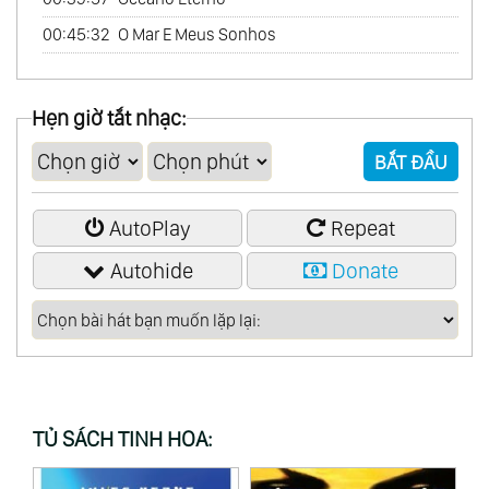
00:45:32
O Mar E Meus Sonhos
Hẹn giờ tắt nhạc:
BẮT ĐẦU
AutoPlay
Repeat
Autohide
Donate
TỦ SÁCH TINH HOA: