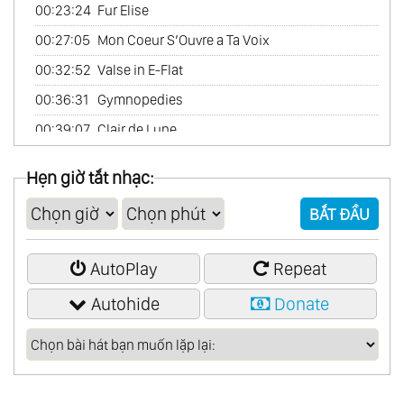
00:23:24
Fur Elise
00:27:05
Mon Coeur S’Ouvre a Ta Voix
00:32:52
Valse in E-Flat
00:36:31
Gymnopedies
00:39:07
Clair de Lune
00:44:24
A Short Story
Hẹn giờ tắt nhạc:
00:46:24
Vocalise
BẮT ĐẦU
00:51:00
Prelude in C/Ave Maria
AutoPlay
Repeat
Autohide
Donate