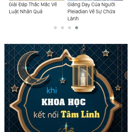
ực
Giải Đáp Thắc Mắc Về
Giảng Dạy Của Người
Gi
Luật Nhân Quả
Pleiadian Về Sự Chữa
Pl
Lành