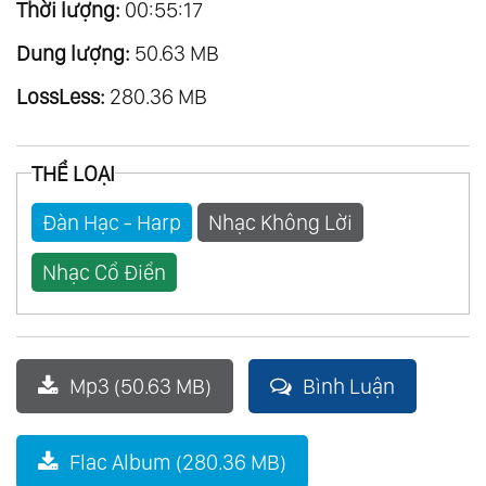
Thời lượng:
00:55:17
Dung lượng:
50.63 MB
LossLess:
280.36 MB
THỂ LOẠI
Đàn Hạc - Harp
Nhạc Không Lời
Nhạc Cổ Điển
Mp3 (50.63 MB)
Bình Luận
Flac Album (280.36 MB)