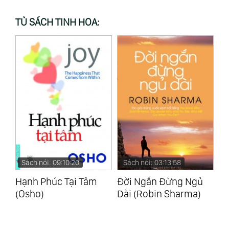
TỦ SÁCH TINH HOA:
Sách nói: 09:10:20
Sách nói: 03:13:58
S
inh
Hạnh Phúc Tại Tâm
Đời Ngắn Đừng Ngủ
Ng
(Osho)
Dài (Robin Sharma)
Là
(D