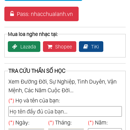
Pass: nhacchualanh.vn
Mua loa nghe nhạc tại:
Lazada
Shopee
TiKi
TRA CỨU THẦN SỐ HỌC
Xem Đường Đời, Sự Nghiệp, Tình Duyên, Vận
Mệnh, Các Năm Cuộc Đời...
(*)
Họ và tên của bạn:
(*)
Ngày:
(*)
Tháng:
(*)
Năm: