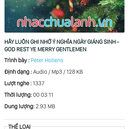
15.
Chỉ Khi Ở Trong Chúa Kito - In Christ Alone
16.
Mary Người Có Biết - Mary Did You Know
17.
Tình Yêu Thiên Chúa
HÃY LUÔN GHI NHỚ Ý NGHĨA NGÀY GIÁNG SINH -
GOD REST YE MERRY GENTLEMEN
Trình bày :
Peter Hollens
Định dạng :
Audio / Mp3 / 128 KB
Lượt nghe :
1337
Thời lượng:
00:03:11
Dung lượng:
2.93 MB
THỂ LOẠI