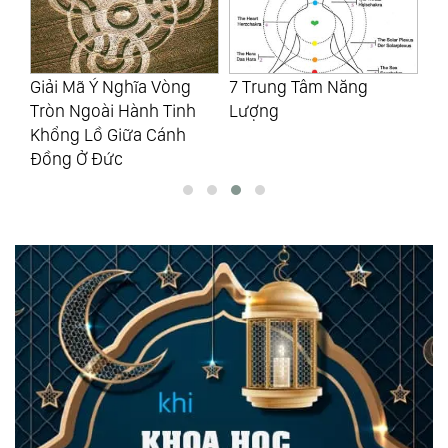
n
Giải Mã Ý Nghĩa Vòng
7 Trung Tâm Năng
Câ
Tròn Ngoài Hành Tinh
Lượng
Ng
Khổng Lồ Giữa Cánh
Ta
Đồng Ở Đức
Vũ