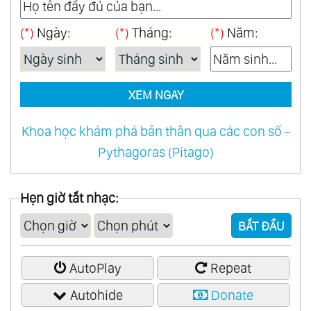
(*)
Ngày:
(*)
Tháng:
(*)
Năm:
XEM NGAY
Khoa học khám phá bản thân qua các con số -
Pythagoras (Pitago)
Hẹn giờ tắt nhạc:
BẮT ĐẦU
AutoPlay
Repeat
Autohide
Donate