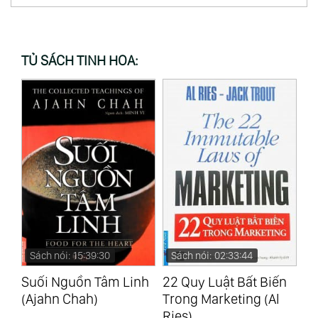
TỦ SÁCH TINH HOA:
Sách nói: 15:39:30
Sách nói: 02:33:44
S
k
Suối Nguồn Tâm Linh
22 Quy Luật Bất Biến
Ye
(Ajahn Chah)
Trong Marketing (Al
Qu
Ries)
Cu