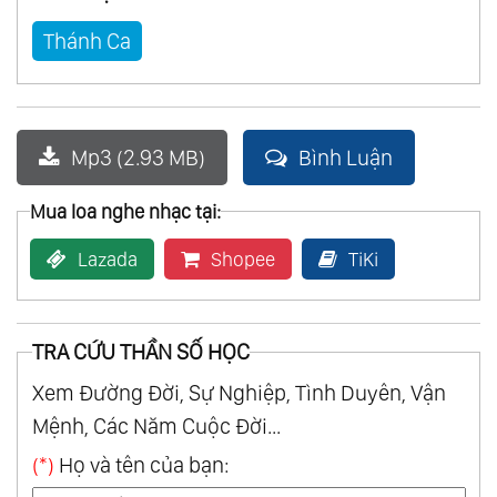
Thánh Ca
Mp3 (2.93 MB)
Bình Luận
Mua loa nghe nhạc tại:
Lazada
Shopee
TiKi
TRA CỨU THẦN SỐ HỌC
Xem Đường Đời, Sự Nghiệp, Tình Duyên, Vận
Mệnh, Các Năm Cuộc Đời...
(*)
Họ và tên của bạn: