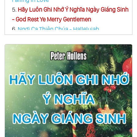
5.
Hãy Luôn Ghi Nhớ Ý Nghĩa Ngày Giáng Sinh
- God Rest Ye Merry Gentlemen
6.
Ngợi Ca Thiên Chúa - Hallelujah
7.
Ngợi Ca Thiên Chúa - Hallelujah Pentatonix
8.
Chúa Giáng Sinh - Hallelujah Christmas
9.
Mừng Vui Lên Vì Thiên Chúa Đã Đến - God
Rest Ye Merry Gentlemen
10.
Mùa Noel Đầu Tiên - The First Noel
11.
Khi Bạn Có Đức Tin - When You Believe
12.
Hồng Ân Diệu Kỳ - Amazing Grace
13.
Thánh Ca Cổ Dân Gian Ailen - Be Thou My
Vision
14.
Câu Chuyện Quý Giá Nhất Thế Gian - The
Best Story In The World