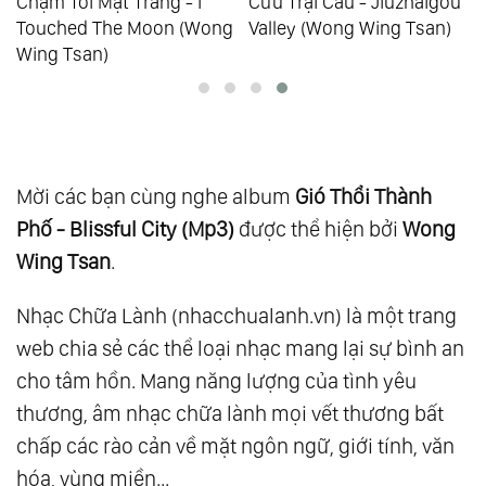
Chạm Tới Mặt Trăng - I
Cửu Trại Câu - Jiuzhaigou
Touched The Moon (Wong
Valley (Wong Wing Tsan)
Wing Tsan)
Mời các bạn cùng nghe album
Gió Thổi Thành
Phố - Blissful City (Mp3)
được thể hiện bởi
Wong
Wing Tsan
.
Nhạc Chữa Lành (nhacchualanh.vn) là một trang
web chia sẻ các thể loại nhạc mang lại sự bình an
cho tâm hồn. Mang năng lượng của tình yêu
thương, âm nhạc chữa lành mọi vết thương bất
chấp các rào cản về mặt ngôn ngữ, giới tính, văn
hóa, vùng miền...