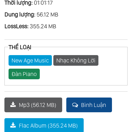
Thời lượng:
01:01:17
Dung lượng:
56.12 MB
LossLess:
355.24 MB
THỂ LOẠI
New Age Music
Nhạc Không Lời
Đàn Piano
Mp3 (56.12 MB)
Bình Luận
Flac Album (355.24 MB)