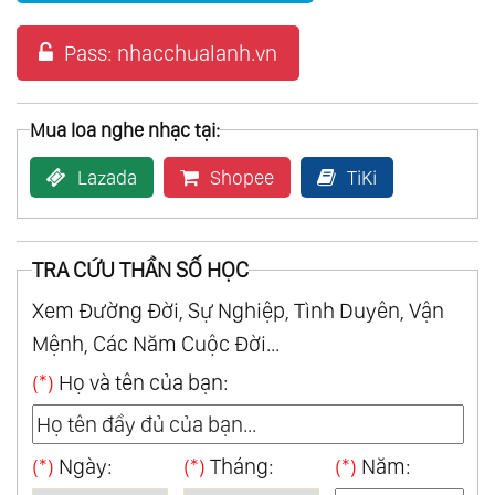
Pass: nhacchualanh.vn
Mua loa nghe nhạc tại:
Lazada
Shopee
TiKi
TRA CỨU THẦN SỐ HỌC
Xem Đường Đời, Sự Nghiệp, Tình Duyên, Vận
Mệnh, Các Năm Cuộc Đời...
(*)
Họ và tên của bạn:
(*)
Ngày:
(*)
Tháng:
(*)
Năm: