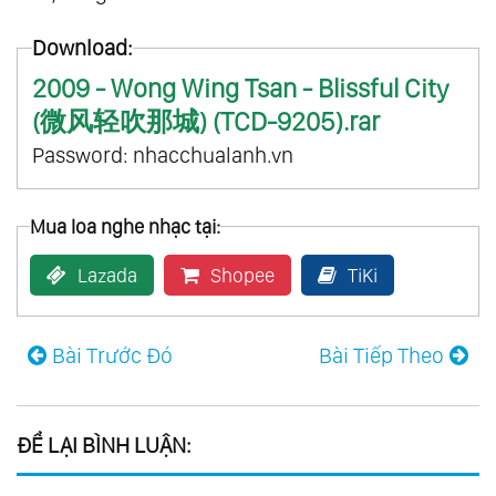
Download:
2009 - Wong Wing Tsan - Blissful City
(微风轻吹那城) (TCD-9205).rar
Password: nhacchualanh.vn
Mua loa nghe nhạc tại:
Lazada
Shopee
TiKi
Bài Trước Đó
Bài Tiếp Theo
ĐỂ LẠI BÌNH LUẬN: