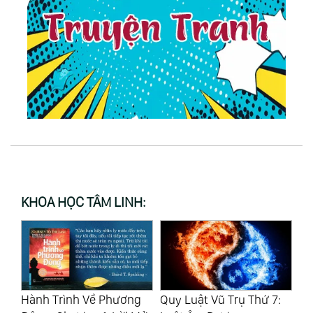
KHOA HỌC TÂM LINH:
Quy Luật Vũ Trụ Thứ 8:
Qu
g
Quy Luật Vũ Trụ Thứ 7: