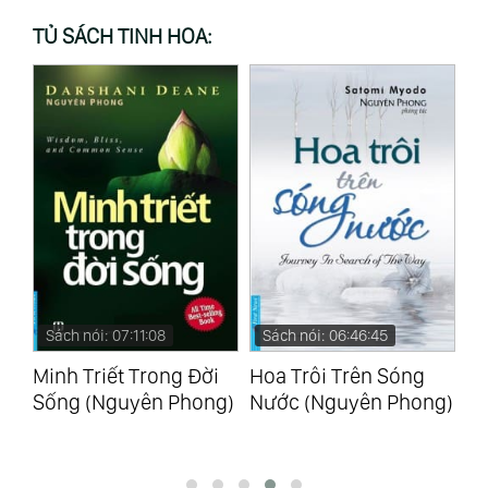
TỦ SÁCH TINH HOA:
Sách nói: 06:46:45
Sách nói: 02:32:53
S
i
Hoa Trôi Trên Sóng
Thông Điệp Của Nước
Bí
g)
Nước (Nguyên Phong)
(Masaru Emoto)
(M