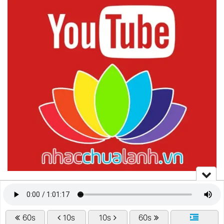
nhacchualanh.vn © 2023
60s
10s
10s
60s