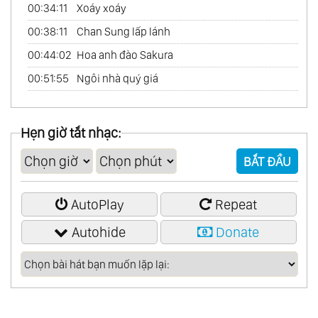
00:34:11
Xoáy xoáy
00:38:11
Chan Sung lấp lánh
00:44:02
Hoa anh đào Sakura
00:51:55
Ngôi nhà quý giá
Hẹn giờ tắt nhạc:
BẮT ĐẦU
AutoPlay
Repeat
Autohide
Donate