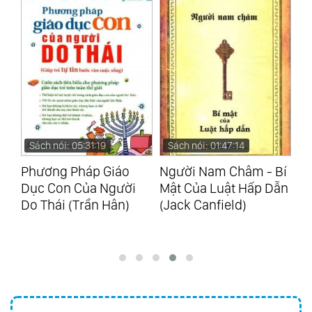
Sách nói: 05:31:19
Sách nói: 01:47:14
S
ao
Phương Pháp Giáo
Người Nam Châm - Bí
Nh
Dục Con Của Người
Mật Của Luật Hấp Dẫn
P
Do Thái (Trần Hân)
(Jack Canfield)
Là
Sh