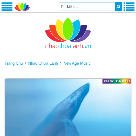
Trang Chủ
Nhạc Chữa Lành
New Age Music