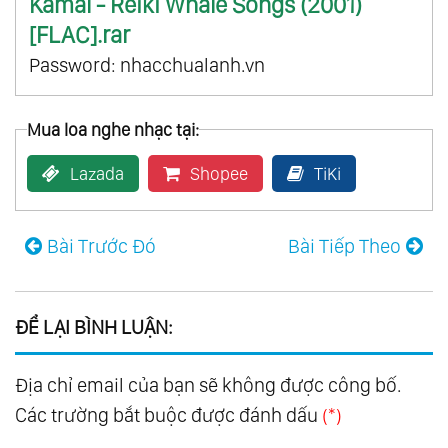
Kamal - Reiki Whale Songs (2001)
[FLAC].rar
Password: nhacchualanh.vn
Mua loa nghe nhạc tại:
Lazada
Shopee
TiKi
Bài Trước Đó
Bài Tiếp Theo
ĐỂ LẠI BÌNH LUẬN:
Địa chỉ email của bạn sẽ không được công bố.
Các trường bắt buộc được đánh dấu
(*)