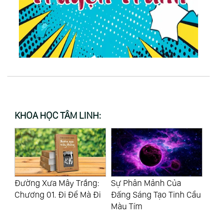
KHOA HỌC TÂM LINH:
Dễ
Đường Xưa Mây Trắng:
Sự Phân Mảnh Của
Gi
i?
Chương 01. Đi Để Mà Đi
Đấng Sáng Tạo Tinh Cầu
Ng
Màu Tím