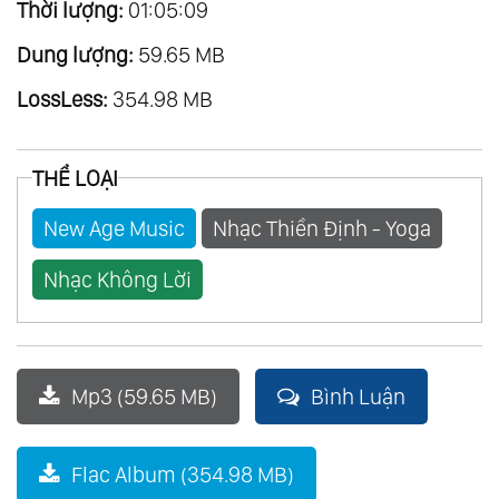
Thời lượng:
01:05:09
Dung lượng:
59.65 MB
LossLess:
354.98 MB
THỂ LOẠI
New Age Music
Nhạc Thiền Định - Yoga
Nhạc Không Lời
Mp3 (59.65 MB)
Bình Luận
Flac Album (354.98 MB)