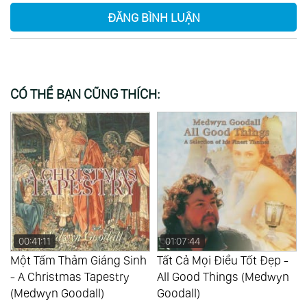
ĐĂNG BÌNH LUẬN
CÓ THỂ BẠN CŨNG THÍCH:
00:41:11
01:07:44
Một Tấm Thảm Giáng Sinh
Tất Cả Mọi Điều Tốt Đẹp -
- A Christmas Tapestry
All Good Things (Medwyn
(Medwyn Goodall)
Goodall)