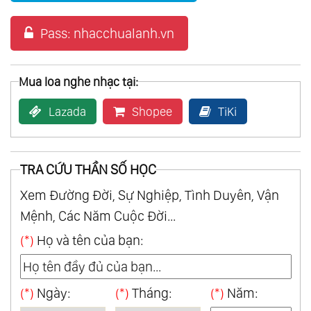
Pass: nhacchualanh.vn
Mua loa nghe nhạc tại:
Lazada
Shopee
TiKi
TRA CỨU THẦN SỐ HỌC
Xem Đường Đời, Sự Nghiệp, Tình Duyên, Vận
Mệnh, Các Năm Cuộc Đời...
(*)
Họ và tên của bạn:
(*)
Ngày:
(*)
Tháng:
(*)
Năm: